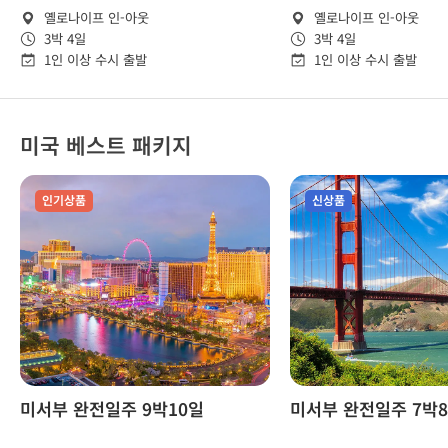
옐로나이프 인-아웃
옐로나이프 인-아웃
3박 4일
3박 4일
1인 이상 수시 출발
1인 이상 수시 출발
미국 베스트 패키지
인기상품
신상품
미서부 완전일주 9박10일
미서부 완전일주 7박