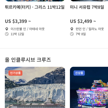
튀르키예(터키) · 그리스 11박12일
미니 서유럽 7박8일
US $3,399 ~
US $2,499 ~
이스탄불 인 / 아테네 아웃
런던 인 / 밀라노 아웃
11박 12일
7박 8일
올 인클루시브 크루즈
인기상품
신상품