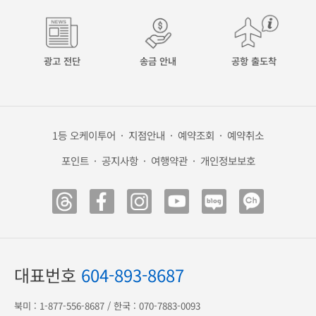
광고 전단
송금 안내
공항 출도착
1등 오케이투어
·
지점안내
·
예약조회
·
예약취소
포인트
·
공지사항
·
여행약관
·
개인정보보호
대표번호
604-893-8687
북미 :
1-877-556-8687
/ 한국 :
070-7883-0093