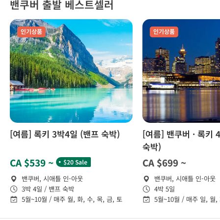
밴쿠버 출발 베스트셀러
인기상품
인기상품
[여름] 록키 3박4일 (밴프 숙박)
[여름] 밴쿠버 · 록키 
숙박)
˙
CA $539 ~
CA $699 ~
$20 Sale
밴쿠버, 시애틀 인-아웃
밴쿠버, 시애틀 인-아웃
3박 4일 / 밴프 숙박
4박 5일
5월~10월 / 매주 월, 화, 수, 목, 금, 토
5월~10월 / 매주 일, 월, 