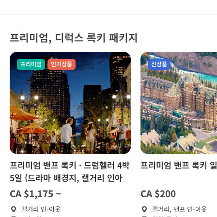
품
품
프리미엄, 디럭스 록키 패키지
프리미엄
인기상품
신상품
프리미엄 밴프 록키 · 드럼헬러 4박
프리미엄 밴프 록키 
5일 (드라마 배경지, 캘거리 인아
웃)
CA $1,175 ~
CA $200
캘거리 인-아웃
캘거리, 밴프 인-아웃