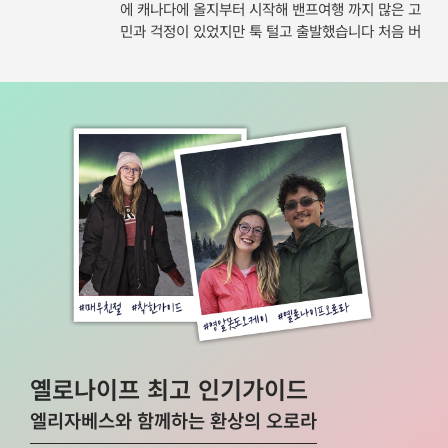
기고 행복했습니다! 정말 감사했습니다~~
에 캐나다에 올지부터 시작해 밴프여행 까지 많은 고
에서 식사할 수 있도록 직접 음식 서빙까지 마다하지
더 보여주려고 끝까지 찾아주시는 모습이 정말 인상
민과 걱정이 있었지만 툭 털고 출발했습니다 처음 버
않으셨고, 복잡한 화장실 줄까지 일일이 정리해 주시
깊었다. 이런 세심한 배려 덕분에 더 기억에 남는 여
스에 타면서부터 캐서린 가이드님께서 룸메 분과의
는 모습에 깊은 인상을 받았습니다. 무엇보다 가장 큰
행이 된 것 같다. 로컬인 나도 이렇게 만족했는데, 다
소개도 서로 밝게 시켜주시고 자리 안내도 친절히 해
감동은 사진이었습니다. 자신의 몸을 사리지 않고 투
음에는 부모님 모시고 꼭 다시 오고 싶을 정도였다.
주시고 보다 가벼운 마음으로 출발할 수 있게 되었습
어 인원 한 명 한 명의 인생 사진을 예쁘게 남겨주시
밴프 투어 고민하는 사람들한테 자신 있게 추천하고
니다 출발하며 한 팀 한 팀 탑승하면서 박수도 쳐드리
려 종횡무진 활약하시는 모습은, 그동안 수많은 패키
싶은 투어!!
고 가족 친구 연인 부부 어린이 어르신 대학생 분들
지여행을 다니면서도 그 어떤 가이드에게서도 보지
일본분들 까지 😃 모두 같은 마음으로 여행을 하러 오
못한 특별함이었습니다. 투어 중에 스마일 양 가이드
셨구나 ! 밴프 여행과는 별개로 많은 생각을 하는 시
님이 나이를 맞춰보라고 하셨을 때, 저는 정말 활기찬
간이 되었던 것 같습니다 투어 시작을 하며 모든 장관
모습만 보고 43세쯤 되셨나 생각했습니다. 그런데 반
들을 바라보고 장관마다 음악을 틀어주시고 캐나다에
전 나이를 밝히셨을 때 진심으로 깜짝 놀랐습니다. 그
관한 아주 다양한 이야기를 끊임없이 들으며 창밖의
나이에 그렇게 몸이 가볍고 귀찮은 기색 하나 없이 뜨
풍경을 볼 수 있어서 참 즐거웠던 시간이었던 것 같습
거운 열정을 유지하는 게 얼마나 대단하고 어려운 일
니다 특히 인디언 퍼스트 네이션에 관한 역사 대한 설
인지 너무나도 잘 알기 때문입니다. 철저한 자기관리
명이 인상 깊었던 시간이었고 많은 생각을 해보는 시
와 고객의 행복을 위해 온 몸을 던져 최선을 다하는
간이었습니다 개인적으로 역사와 창밖 풍경을 좋아하
정말 멋진 분이었습니다. 오케이투어 대표님께 꼭 말
는데 동시에 경험 할 수 있었던 시간이었습니다 당연
씀드리고 싶습니다. 대표님께서는 지금 열 사람 몫을
옐로나이프 최고 인기가이드
히 호수투어는 너무 좋은 날씨와 캐서린님의 세심한
기꺼이 해내는 최고의 '보배'를 차지하고 계신 겁니
안내하에 모두 잘 마칠 수가 있었고 밀플랜 어쩌다 보
다. 정말 엄청난 행운을 잡으신 기분일 텐데, 이 소중
엘리자베스와 함께하는 환상의 오로라
니 거의 다 신청한 것 같았는데 맛있게 잘먹었습니다
한 보배를 앞으로도 귀하게 모셔주시길 바랍니다. 앞