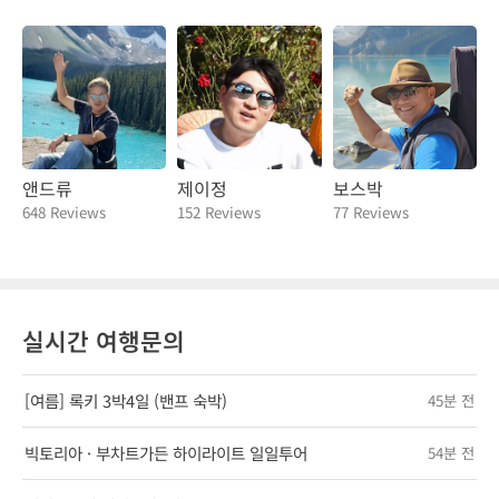
앤드류
제이정
보스박
648 Reviews
152 Reviews
77 Reviews
실시간 여행문의
[여름] 록키 3박4일 (밴프 숙박)
45분 전
빅토리아 · 부차트가든 하이라이트 일일투어
54분 전