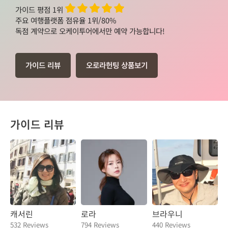
ㅎㅎ 물론 엑티비디도 질서정연 안내해주시는 대로
으로 제 주변 친구들과 지인들이 여행을 간다고 하면,
가이드 평점 1위
편안히 투어 하였습니다 곤돌라 설상차 다 진행했습
저는 주저 없이 "꼬옥 오케이투어의 스마일 양 가이드
주요 여행플랫폼 점유율 1위/80%
니다 즐거웠어요 !ㅎㅎ 제가 생각한 대로 군더더기 없
님을 찾으라"고 자신 있게 추천할 것입니다. 그래야만
독점 계약으로 오케이투어에서만 예약 가능합니다!
이 즐기고 먹고 보고 감동스러운 시간이 아니었나 싶
진짜 행복하고 귀한 여행이 될 거라고 확신하니까요.
고 여행이란 무엇일까에 대해 스스로 사색하고 있을
스마일 양 가이드님, 귀한 인연과 잊지 못할 추억을
때 캐서린님이 말씀 해주셨던 내용에 많이 공감했습
선물해 주셔서 다시 한번 진심으로 고맙습니다. 그리
가이드 리뷰
오로라헌팅 상품보기
니다 또한 캐서린님의 지치지 않는 에너지 ! 많이 배
고 가이드님의 그 뜨거운 열정을 존경합니다. 최고 중
웠습니다 걱정은 아무런 도움이 되지 못함을 다시 한
의 최고, 엄지척입니다!
번 느껴본 여행이었습니다 추가로 😃 밴프 로키 뿐만
아니라 기억에 남는 시간들은 ~ 지각자 분들 버스에
서 아리랑을 불러주던 시간 즐거웠습니다 ㅎㅎ 함께
가이드 리뷰
하는 즐거움 많이 느꼈어요 룸메이트 조인도 같이 하
여 투어할 수 있어서 참 좋은 시간이었네요 ! 짧은 시
간이지만 ..! 열심히 서로의 추억을 남겨주었습니다
ㅠㅠ 룸메가 아닌 다른 분들과도 열심히 서로의 사진
을 찍어드렸습니다 다들 열정적이셨던 여러가지로 참
좋은 시간이었네요 이상 두서없었지만 솔직담백한 후
기였습니다 댕큐 쏘마치!!! 캐서린 데이빗 구리 💙
캐서린
로라
브라우니
532 Reviews
794 Reviews
440 Reviews