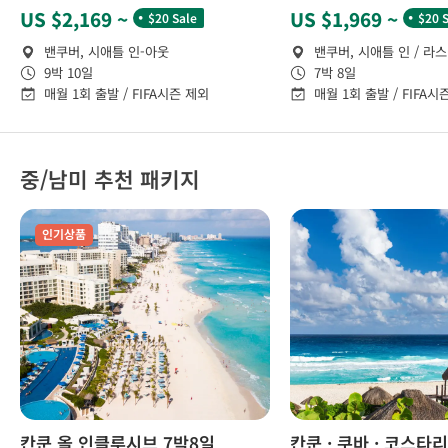
˙
˙
US $2,169 ~
US $1,969 ~
$20 Sale
$20 
밴쿠버, 시애틀 인-아웃
밴쿠버, 시애틀 인 / 라
9박 10일
7박 8일
매월 1회 출발 / FIFA시즌 제외
매월 1회 출발 / FIFA시
중/남미 추천 패키지
인기상품
칸쿤 올 인클루시브 7박8일
칸쿤 · 쿠바 · 코스타리