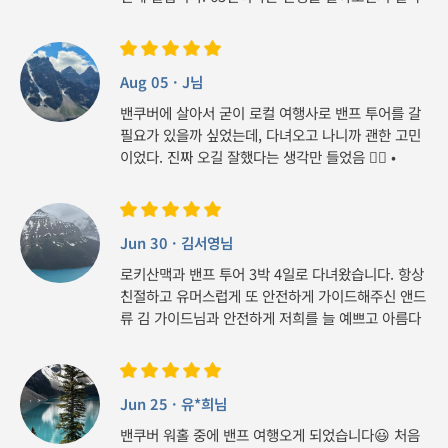
남는 것은 사람이며, 여행길에서 만나는 인연들이 얼
마나 소중하고 귀한지 잘 알고 있습니다. 그런데 이번
로키 투어에서는 정말 망설임 없이 힘차게 '엄지척'을
Aug 05 · J님
들어 올릴 수 있는, 그 이름도 찬란한 '스마일 양' 가이
드님이라는 아주 특별한 분을 만났습니다. 사실 여행
밴쿠버에 살아서 굳이 로컬 여행사로 밴프 투어를 갈
첫날, 성수기라 50명이 넘는 인원으로 만석이 된 버스
필요가 있을까 싶었는데, 다녀오고 나니까 괜한 고민
에 올라탔을 때는 '아, 이번 여행 선택이 뭔가 잘못된
이었다. 진짜 오길 잘했다는 생각만 들었음 👍🏻 •
건가?' 싶어 덜컥 불안했습니다. 게다가 제 자리가 버
8/01 - 8/04 • 안드레아 가이드님이랑 제임스 기사님
스 맨 뒷자리로 배정되었을 때는 3박 4일 동안 정말
두 분 다 경력이 오래되셔서 그런지 운전도 엄청 편했
큰일 났다며 걱정이 앞섰습니다. 하지만 그 걱정은 다
고, 이동하는 동안 캐나다 역사부터 현지 사람들만 아
음 날 아침 눈 녹듯 사라졌습니다. 가이드님께서는 모
Jun 30 · 김서영님
는 맛집이나 숨은 명소까지 재밌게 알려주셔서 시간
두에게 평등하고 합리적인 방식으로 매일 좌석 이동
가는 줄 몰랐다. 나도 밴쿠버에 오래 살았는데 처음
로키산맥과 밴프 투어 3박 4일로 다녀왔습니다. 항상
을 진행해 주셨고, 친절하게 배치표까지 준비해 오셨
듣는 이야기들이 많아서 더 좋았음. 특히 캐나다 공휴
친절하고 유머스럽게 또 안전하게 가이드해주신 앤드
더군요. 단체 카톡방을 통해 꼼꼼하고 빠르게 소식을
일 때문에 일정이 조금 바뀐다고 해서 살짝 걱정했는
류 김 가이드님과 안전하게 저희를 늘 예쁘고 아름다
공유해 주시는 것은 물론, 로키 여행의 모든 정보를
데, 오히려 일반 관광객들은 잘 안 가는 드라마 촬영
운 곳에 데려다주신 이부장님 너무 감사드립니다!! 덕
알기 쉽게 조목조목 프린트해서 나눠주셨습니다. 그
지나 숨겨진 스팟들을 더 많이 보여주려고 여기저기
분에 잊지 못할 여행된 것 같습니다. 밀플랜으로 정해
리고 버스 안에서 그걸 직접 걸어두고 열정적으로 설
데려가 주셔서 너무 감동이었다. 어떻게든 하나라도
진 식사도 신청했는데 편리하고 만족스러웠고 호텔도
명해 주시는 모습에 감탄이 절로 나왔습니다. 가이드
더 보여주려고 신경 써주시는 게 느껴졌음 🤍 야생동
Jun 25 · 유*희님
너무 좋았습니다!! 다녀온 곳 모두 꼭 가보고 싶은 명
님의 세심한 배려는 여기서 끝이 아니었습니다. 식사
물도 그냥 지나치지 않고, 운전하다가 발견하면 일부
소였는데 갈 수 있어서 좋았고 힐링하며 인생샷도 남
밴쿠버 워홀 중에 밴프 여행오게 되었습니다😃 처음
시간에는 고객들이 조금이라도 더 편하고 좋은 환경
러 버스를 세워서 사진 찍을 시간도 주시고, 하나라도