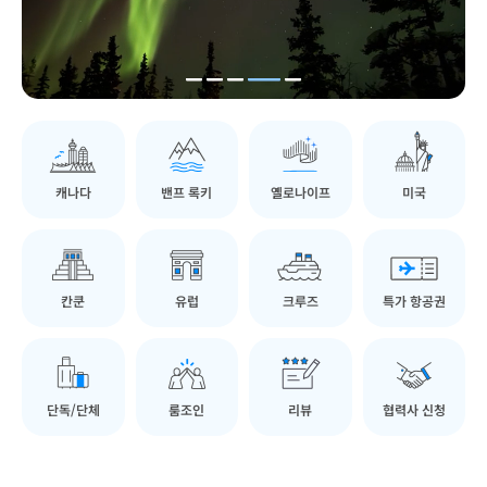
캐나다
밴프 록키
옐로나이프
미국
칸쿤
유럽
크루즈
특가 항공권
단독/단체
룸조인
리뷰
협력사 신청