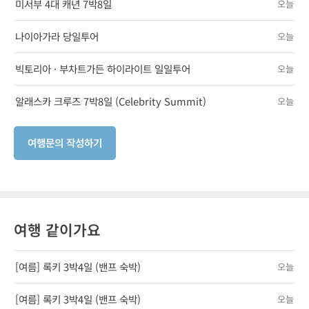
미서부 4대 캐년 7박8일
오늘
나이아가라 당일투어
오늘
빅토리아 · 부차트가든 하이라이트 일일투어
오늘
알래스카 크루즈 7박8일 (Celebrity Summit)
오늘
여행문의 작성하기
여행 같이가요
[여름] 록키 3박4일 (밴프 숙박)
오늘
[여름] 록키 3박4일 (밴프 숙박)
오늘