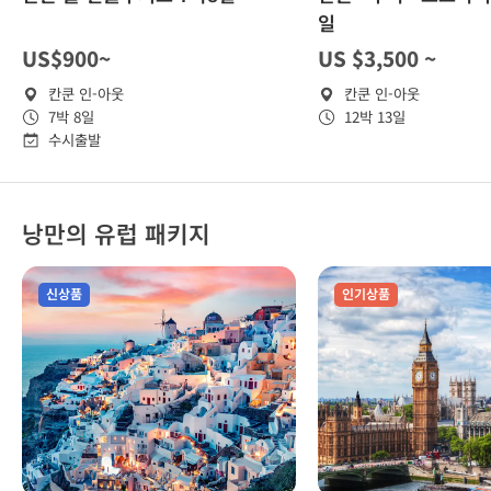
일
US$900~
US $3,500 ~
칸쿤 인-아웃
칸쿤 인-아웃
7박 8일
12박 13일
수시출발
낭만의 유럽 패키지
신상품
인기상품