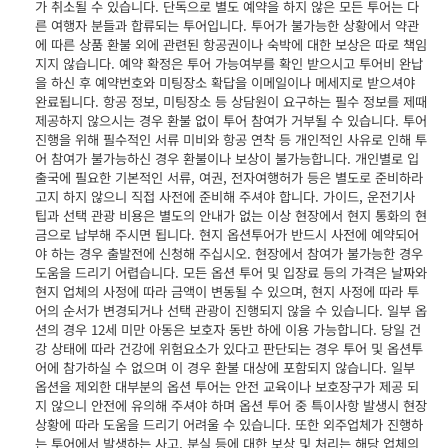
가 취소될 수 있습니다. 단독으로 별도 예약을 하지 않은 모든 투어는 다
른 여행자 분들과 합류되는 투어입니다. 투어가 불가능한 상황에서 약관
에 따른 상품 환불 외에 관련된 항공권이나 숙박에 대한 보상은 따로 책임
지지 않습니다. 예약 확정은 투어 가능여부를 확인 받으시고 투어비 완납
을 하신 후 예약번호와 미팅장소 확답을 이메일이나 메세지로 받으셔야
완료됩니다. 항공 정보, 미팅장소 등 상담원이 요구하는 필수 정보를 제때
제공하지 않으시는 경우 환불 없이 투어 참여가 거부될 수 있습니다. 투어
진행을 위해 필수적인 서류 미비와 항공 연착 등 개인적인 사유로 인해 투
어 참여가 불가능하신 경우 환불이나 보상이 불가능합니다. 개인별로 입
출국에 필요한 기본적인 서류, 여권, 전자여행허가 등은 별도로 준비하라
고지 하지 않으니 직접 사전에 준비해 주셔야 합니다. 가이드, 운전기사
팁과 선택 관광 비용은 별도의 안내가 없는 이상 현장에서 현지 통화의 현
금으로 납부해 주시면 됩니다. 현지 옵션투어가 반드시 사전에 예약되어
야 하는 경우 출발전에 신청해 주십시오. 현장에서 참여가 불가능한 경우
도움을 드리기 어렵습니다. 모든 옵션 투어 및 입장료 등의 가격은 날짜와
현지 업체의 사정에 따라 금액이 변동될 수 있으며, 현지 사정에 따라 투
어의 순서가 변경되거나 선택 관광이 진행되지 않을 수 있습니다. 일부 옵
션의 경우 12세 미만 아동은 보호자 동반 하에 이용 가능합니다. 당일 건
강 상태에 따라 건강에 위험요소가 있다고 판단되는 경우 투어 및 옵션투
어에 참가하실 수 없으며 이 경우 환불 대상에 포함되지 않습니다. 일부
옵션을 제외한 대부분의 옵션 투어는 안전 교육이나 보호장구가 제공 되
지 않으니 안전에 유의해 주셔야 하며 옵션 투어 중 특이사항 발생시 현장
상황에 따라 도움을 드리기 어려울 수 있습니다. 또한 외주업체가 진행하
는 투어에서 발생하는 사고, 분실 등에 대한 보상 및 처리는 해당 업체의