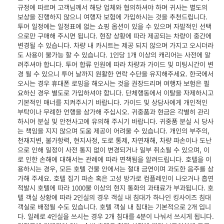
규정에 따르며 고객님께서 해당 업체와 협의하셔야 하며 귀사는 별도의
보상을 진행하지 않으니 여행자 보험에 가입하시는 것을 추천드립니다.
투어 일정에는 일정표에 없는 쇼핑 옵션이 있을 수 있으며 자발적인 선택
으로만 구매해 주시면 됩니다. 현장 상황에 따라 제공되는 차량이 중간에
변경될 수 있습니다. 차량 내 카시트는 제공 되지 않으며 가지고 오시더라
도 사용이 불가능 할 수 있습니다. 1인당 1개 이상의 캐리어는 사전에 알
려주셔야 합니다. 투어 합류 인원에 따라 차량과 가이드 및 미팅시간이 변
경 될 수 있으니 투어 날까지 원활한 연락 수단을 유지해주세요. 한국에서
오시는 경우 휴대폰 로밍을 해오시는 것을 권장드리며 여행자 보험은 필
요하신 경우 별도로 가입하셔야 합니다. 단체행동에서 이탈을 자제하시고
기본적인 매너를 지켜주시기 바랍니다. 가이드 및 상담사에게 개인적인
부탁이나 무례한 언행을 삼가해 주십시오. 귀중품과 현금은 각별히 관리
하시어 분실 및 안전사고에 유의해 주시기 바랍니다. 귀중품 분실 시 당사
는 책임을 지지 않으며 도움 제공이 어려울 수 있습니다. 개인의 부주의,
천재지변, 불가항력, 현지사정, 도로 통제, 자연재해, 차량 파손이나 도난
으로 인해 일정이 사전 통지 없이 변경되거나 일부 취소될 수 있으며, 이
로 인한 손해에 대해서는 관례에 따라 면책됨을 알려드립니다. 호텔을 이
용하시는 경우, 모든 호텔 건물 안에서는 절대 금연이며 과도한 음주를 삼
가해 주세요. 호텔 집기 파손 혹은 고성 방가로 컴플레인이 나오거나 흡연
적발시 호텔에 따라 1000불 이상의 현지 통화의 과태료가 부과됩니다. 호
텔 객실 상황에 따라 2인실의 경우 객실 내 침대가 하나인 킹사이즈 침대
객실로 배정될 수도 있습니다. 호텔 객실 내 침대는 기본적으로 2개 입니
다. 일례로 4인실을 쓰시는 경우 2개 침대를 4분이 나눠서 쓰시게 됩니다.