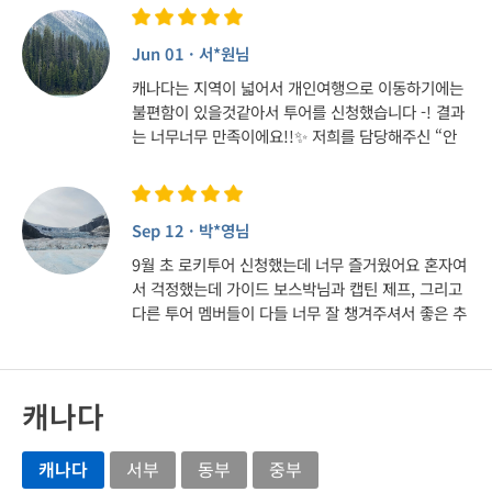
중에 특히 Lake Louise가 정말 인상적이었습니다,,
🥹 짧은 인생이지만 제가 지금까지 봤던 자연 풍경 중
Jun 01 · 서*원님
단연 1등이지 않나 싶습니다. 고민하고 계신 분들이
있다면 꼭꼭 가보시길 추천드립니다! 이런 아름답고
캐나다는 지역이 넓어서 개인여행으로 이동하기에는
멋진 자연을 오케이투어 guide supervisor Laura
불편함이 있을것같아서 투어를 신청했습니다 -! 결과
님과 함께 해서 정말 행운이었습니다🍀 설명과 중간
는 너무너무 만족이에요!!✨ 저희를 담당해주신 “안
중간의 이야기 모두 너무 재밌고 캐나다에 대해 많은
드레아”가이드님 최고 ...🤓👍🏻👍🏻 너무 유쾌하시
것을 알 수 있었던 유익한 경험이었습니다 !! 제가 열
고 저희들을 잘챙겨주셔서 투어동안 아빠라고 불렀어
심히 일하여 15년쯤 뒤에 부모님을 모시고 다시 돌아
요 ㅎㅎ 이동거리가 긴데도 이동하는동안 캐나다에관
오도록 하겠습니다 ㅎㅎ
Sep 12 · 박*영님
한 이야기들과 설명들을 많이해주셔서 투어시간들을
너무 알차게 잘 보냈습니다! 진짜 인생샷도 많이 건지
9월 초 로키투어 신청했는데 너무 즐거웠어요 혼자여
고와서 너무 행복해요!!!🥹🩵🩵🩵 투어를 같이하는
서 걱정했는데 가이드 보스박님과 캡틴 제프, 그리고
구성원들도 정말 중요한데 너무 감사하게도 좋으신분
다른 투어 멤버들이 다들 너무 잘 챙겨주셔서 좋은 추
들이랑 같이 투어를해서 가족같은 분위기로 같이 버
억 많이 만들고 왔습니다 투어내내 가이드님께서 멤
스타고 투어 재밌게 했습니다 캐나다 공기도 너무 좋
버 한명한명 세심하게 신경써주시고 뭐든 좋은 걸로
고 풍경도 예술이고 진짜 힐링하고 왔어요 밴프투어
업그레이드 시켜주시려고 하셔서 정말 감사했어요:)
꼭 신청하세요 여러분 !!! 오래오래 좋은추억으로 기
캐나다
에메랄드빛 호수들이 정말 장관이니 여름 로키투어
억에 남을것같습니다 : )
특히 강력추천드려요!!
캐나다
서부
동부
중부