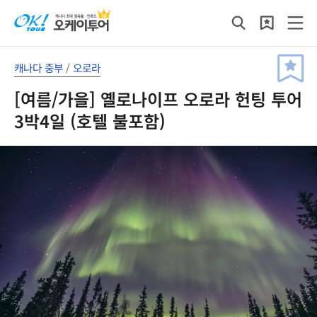
캐나다 중부
/
오로라
[여름/가을] 옐로나이프 오로라 헌팅 투어
3박4일 (호텔 불포함)