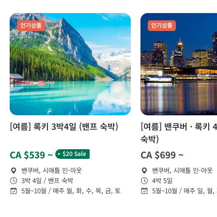
인기상품
인기상품
[여름] 록키 3박4일 (밴프 숙박)
[여름] 밴쿠버 · 록키 
숙박)
˙
CA $539 ~
CA $699 ~
$20 Sale
밴쿠버, 시애틀 인-아웃
밴쿠버, 시애틀 인-아웃
3박 4일 / 밴프 숙박
4박 5일
5월~10월 / 매주 월, 화, 수, 목, 금, 토
5월~10월 / 매주 일, 월, 