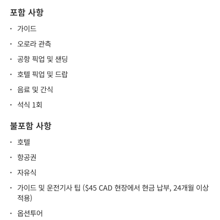
포함 사항
·
가이드
·
오로라 관측
·
공항 픽업 및 샌딩
·
호텔 픽업 및 드랍
·
음료 및 간식
·
석식 1회
불포함 사항
·
호텔
·
항공권
·
자유식
·
가이드 및 운전기사 팁 ($45 CAD 현장에서 현금 납부, 24개월 이상
적용)
·
옵션투어