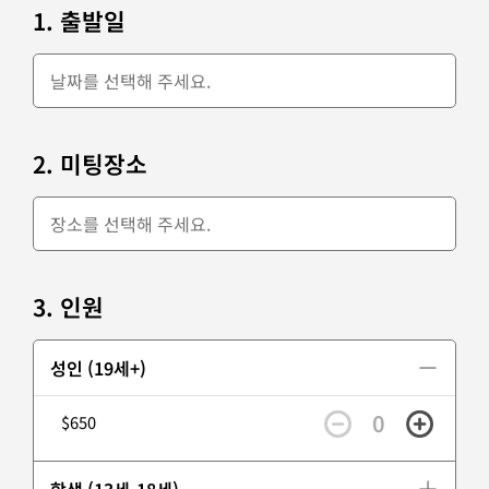
1. 출발일
2. 미팅장소
3. 인원
성인 (19세+)
0
$650
학생 (13세-18세)