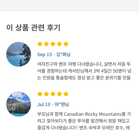
이 상품 관련 후기
Sep 15 · 김*화님
여자친구와 밴프 여행 다녀왔습니다, 살면서 처음 투
어를 경험하는데 캐서린님께서 3박 4일간 50명이 넘
는 인원을 통솔함에도 항상 밝고 좋은 분위기를 만들
어 주셨습니다. 끊임없이 스토리를 만들어주시고 재
밌는 이야기들을 풀어주시면서 지루할틈 없이 보냈습
니다. 장시간의 운전을 해야함에도 기사님까지 챙겨
Jul 10 · 마*현님
주시고 모두를 하나로 모일 수 있도록 해 주셔서 재밌
게 보냈습니다 중독성있는 말투로 여자친구와 따라하
부모님과 함께 Canadian Rocky Mountains를 가
면서 즐거워 했습니다 감사했습니다 다음에 또 뵐 수
려고 찾아보다가 좋은 투어를 발견해서 정말 재밌고
있길,,!!
즐겁게 다녀왔습니다!! 밴프 숙박과 모레인 호수, 에
메랄드 호수 등 너무너무 좋은 장소들이 많았지만 그