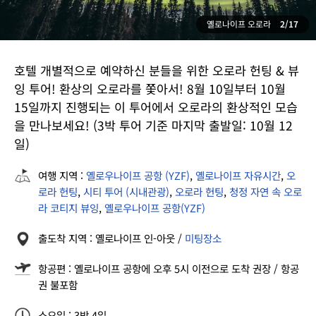
옐로나이프 오로라
2/17
호텔 개별적으로 예약하신 분들을 위한 오로라 헌팅 & 뷰
잉 투어! 환상의 오로라를 쫓아서! 8월 10일부터 10월
15일까지 진행되는 이 투어에서 오로라의 환상적인 모습
을 만나보세요! (3박 투어 기준 마지막 출발일: 10월 12
일)
여행 지역 :
옐로우나이프 공항 (YZF)
,
옐로나이프 자유시간
,
오
로라 헌팅
,
시티 투어 (시내관광)
,
오로라 헌팅
,
청정 자연 속 오로
라 코티지 뷰잉
,
옐로우나이프 공항(YZF)
출도착 지역 : 옐로나이프 인-아웃 /
미팅장소
항공편 : 옐로나이프 공항에 오후 5시 이전으로 도착 권장 / 항공
권 불포함
소요일 : 3박 4일