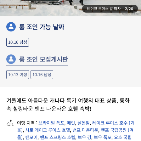
레이크 루이스 말 마차
2/20
룸 조인 가능 날짜
10.16
남성
룸 조인 모집게시판
10.13 여성
10.16 남성
겨울에도 아름다운 캐나다 록키 여행의 대표 상품, 동화
속 힐링타운 밴프 다운타운 호텔 숙박!
여행 지역 :
브라이덜 폭포
,
메릿
,
살몬암
,
레이크 루이스 호수 (겨
울)
,
샤토 레이크 루이스 호텔
,
밴프 다운타운
,
밴프 국립공원 (겨
울)
,
캔모어
,
밴프 스프링스 호텔
,
보우 강
,
보우 폭포
,
요호 국립