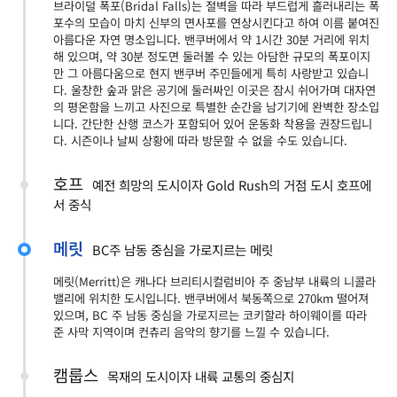
브라이덜 폭포(Bridal Falls)는 절벽을 따라 부드럽게 흘러내리는 폭
포수의 모습이 마치 신부의 면사포를 연상시킨다고 하여 이름 붙여진
아름다운 자연 명소입니다. 밴쿠버에서 약 1시간 30분 거리에 위치
해 있으며, 약 30분 정도면 둘러볼 수 있는 아담한 규모의 폭포이지
만 그 아름다움으로 현지 밴쿠버 주민들에게 특히 사랑받고 있습니
다. 울창한 숲과 맑은 공기에 둘러싸인 이곳은 잠시 쉬어가며 대자연
의 평온함을 느끼고 사진으로 특별한 순간을 남기기에 완벽한 장소입
니다. 간단한 산행 코스가 포함되어 있어 운동화 착용을 권장드립니
다. 시즌이나 날씨 상황에 따라 방문할 수 없을 수도 있습니다.
호프
예전 희망의 도시이자 Gold Rush의 거점 도시 호프에
서 중식
메릿
BC주 남동 중심을 가로지르는 메릿
메릿(Merritt)은 캐나다 브리티시컬럼비아 주 중남부 내륙의 니콜라
밸리에 위치한 도시입니다. 밴쿠버에서 북동쪽으로 270km 떨어져
있으며, BC 주 남동 중심을 가로지르는 코키할라 하이웨이를 따라
준 사막 지역이며 컨츄리 음악의 향기를 느낄 수 있습니다.
캠룹스
목재의 도시이자 내륙 교통의 중심지