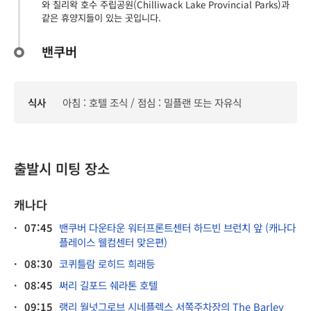
와 칠리왁 호수 주립공원(Chilliwack Lake Provincial Parks)과
같은 휴양지들이 있는 곳입니다.
밴쿠버
식사
아침 : 호텔 조식 / 점심 : 밀플랜 또는 자유식
출발시 미팅 장소
캐나다
·
07:45
밴쿠버 다운타운 워터프론트센터 하드빈 브런치 앞 (캐나다
플레이스 웰컴센터 맞은편)
·
08:30
코퀴틀람 로히드 희래등
·
08:45
써리 길포드 쉐라톤 호텔
·
09:15
랭리 월넛그로브 시네플렉스 서쪽주차장의 The Barley