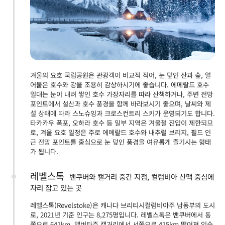
겨울의 요호 국립공원은 관광객이 비교적 적어, 눈 덮인 산과 숲, 얼
어붙은 호수와 강을 조용히 감상하시기에 좋습니다. 에메랄드 호수
일대는 눈이 내려 쌓인 호수 가장자리를 따라 산책하거나, 주변 전망
포인트에서 설산과 호수 풍경을 함께 바라보시기 좋으며, 날씨와 제
설 상태에 따라 스노슈잉과 크로스컨트리 스키가 운영되기도 합니다.
타카카우 폭포, 오하라 호수 등 일부 지역은 겨울철 진입이 제한되므
로, 겨울 요호 일정은 주로 에메랄드 호수와 내추럴 브리지, 필드 인
근 전망 포인트를 중심으로 눈 덮인 풍경을 여유롭게 즐기시는 형태
가 됩니다.
레벨스톡
밴쿠버와 캘거리 중간 지점, 컬럼비아 산맥 중심에
자리 잡고 있는 곳
레벨스톡(Revelstoke)은 캐나다 브리티시컬럼비아주 남동부의 도시
로, 2021년 기준 인구는 8,275명입니다. 레벨스톡은 밴쿠버에서 동
쪽으로 641km, 앨버타주 캘거리에서 서쪽으로 415km 떨어져 있습