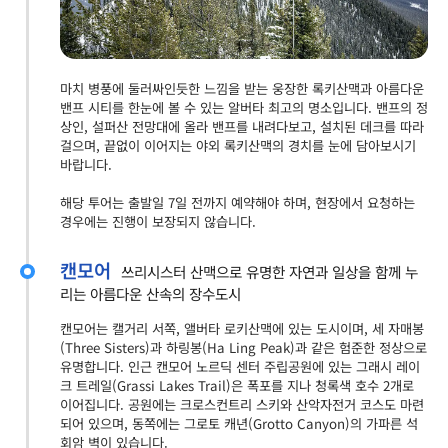
마치 병풍에 둘러싸인듯한 느낌을 받는 웅장한 록키산맥과 아름다운
밴프 시티를 한눈에 볼 수 있는 알버타 최고의 명소입니다. 밴프의 정
상인, 설퍼산 전망대에 올라 밴프를 내려다보고, 설치된 데크를 따라
걸으며, 끝없이 이어지는 야외 록키산맥의 경치를 눈에 담아보시기
바랍니다.
해당 투어는 출발일 7일 전까지 예약해야 하며, 현장에서 요청하는
경우에는 진행이 보장되지 않습니다.
캔모어
쓰리시스터 산맥으로 유명한 자연과 일상을 함께 누
리는 아름다운 산속의 장수도시
캔모어는 캘거리 서쪽, 앨버타 로키산맥에 있는 도시이며, 세 자매봉
(Three Sisters)과 하링봉(Ha Ling Peak)과 같은 험준한 정상으로
유명합니다. 인근 캔모어 노르딕 센터 주립공원에 있는 그래시 레이
크 트레일(Grassi Lakes Trail)은 폭포를 지나 청록색 호수 2개로
이어집니다. 공원에는 크로스컨트리 스키와 산악자전거 코스도 마련
되어 있으며, 동쪽에는 그로토 캐년(Grotto Canyon)의 가파른 석
회암 벽이 있습니다.