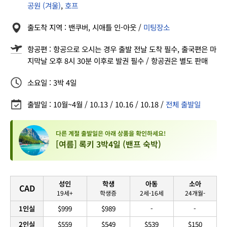
공원 (겨울)
,
호프
출도착 지역 : 밴쿠버, 시애틀 인-아웃 /
미팅장소
항공편 : 항공으로 오시는 경우 출발 전날 도착 필수, 출국편은 마
지막날 오후 8시 30분 이후로 발권 필수 / 항공권은 별도 판매
소요일 : 3박 4일
출발일 : 10월~4월 / 10.13 / 10.16 / 10.18 /
전체 출발일
다른 계절 출발일은 아래 상품을 확인하세요!
[여름] 록키 3박4일 (밴프 숙박)
성인
학생
아동
소아
CAD
19세+
학생증
2세-16세
24개월-
1인실
$999
$989
-
-
2인실
$559
$549
$539
$150