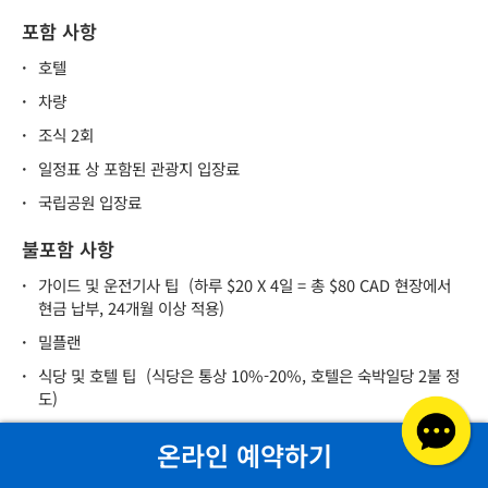
포함 사항
·
호텔
·
차량
·
조식 2회
·
일정표 상 포함된 관광지 입장료
·
국립공원 입장료
불포함 사항
·
가이드 및 운전기사 팁
(하루 $20 X 4일 = 총 $80 CAD 현장에서
현금 납부, 24개월 이상 적용)
·
밀플랜
·
식당 및 호텔 팁
(식당은 통상 10%-20%, 호텔은 숙박일당 2불 정
도)
·
옵션 투어
(출발일 7일 전까지 예약, 현장에서 요청하는 경우에는
온라인 예약하기
진행 보장 불가)