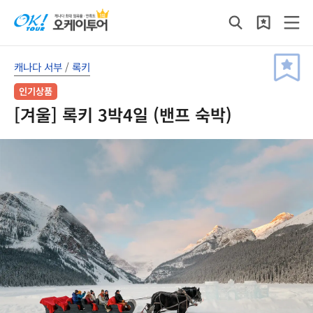
캐나다 서부
/
록키
인기상품
[겨울] 록키 3박4일 (밴프 숙박)