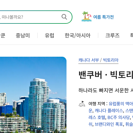
, 떠나볼까요?
여름 특가전
칸쿤
중남미
유럽
한국/아시아
크루즈
캐나다 서부
/
빅토리아
밴쿠버 · 빅토리
하나라도 빠지면 서운한 서
여행 지역 :
유럽풍의 맥아
운
,
캐나다 플레이스
,
스탠
레스 호텔
,
BC주 의사당
,
쉬
,
브랜디와인 폭포
,
휘슬