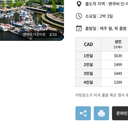
출도착 지역 : 밴쿠버 인-
소요일 : 2박 3일
출발일 : 매주 월, 목 출발 /
밴쿠버 다운타운
2/11
성인
CAD
19세+
1인실
$639
2인실
$499
3인실
$449
4인실
$399
미팅장소가 미국 출발 혹은 행사 
온라인