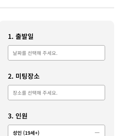
1. 출발일
2. 미팅장소
3. 인원
성인 (19세+)