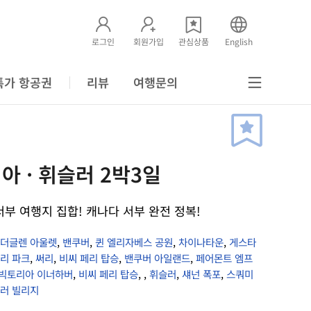
로그인
회원가입
관심상품
English
특가 항공권
리뷰
여행문의
아 · 휘슬러 2박3일
부 여행지 집합! 캐나다 서부 완전 정복!
더글렌 아울렛
,
밴쿠버
,
퀸 엘리자베스 공원
,
차이나타운
,
게스타
리 파크
,
써리
,
비씨 페리 탑승
,
밴쿠버 아일랜드
,
페어몬트 엠프
빅토리아 이너하버
,
비씨 페리 탑승
,
,
휘슬러
,
섀넌 폭포
,
스쿼미
러 빌리지