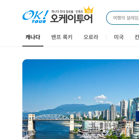
여행의 설레임
캐나다
밴프 록키
오로라
미국