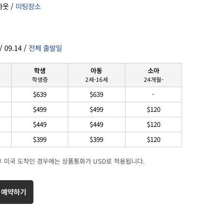
아웃 /
미팅장소
 09.14 /
전체 출발일
학생
아동
소아
학생증
2세-16세
24개월-
$639
$639
-
$499
$499
$120
$449
$449
$120
$399
$399
$120
후 미국 도착인 경우에는 상품통화가 USD로 적용됩니다.
 예약하기