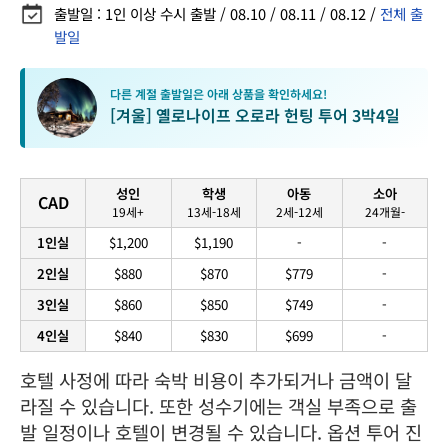
출발일 : 1인 이상 수시 출발 / 08.10 / 08.11 / 08.12 /
전체 출
발일
다른 계절 출발일은 아래 상품을 확인하세요!
[겨울] 옐로나이프 오로라 헌팅 투어 3박4일
성인
학생
아동
소아
CAD
19세+
13세-18세
2세-12세
24개월-
1인실
$1,200
$1,190
-
-
2인실
$880
$870
$779
-
3인실
$860
$850
$749
-
4인실
$840
$830
$699
-
호텔 사정에 따라 숙박 비용이 추가되거나 금액이 달
라질 수 있습니다. 또한 성수기에는 객실 부족으로 출
발 일정이나 호텔이 변경될 수 있습니다. 옵션 투어 진