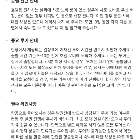
·
호텔 관련 안내
호텔은 원하시는 날짜에 샤토 노바 룸이 있는 경우에 샤토 노바로 우선 배
정, 룸이 없는 경우 캐피탈 인 등으로 배정 됩니다. 이런 경우 등급 차에
대한 보상은 없으니 예약시 숙지 해 주세요. 또한, 3일 동안 각각 다른 호
텔에서 숙박 할 수 도 있으니 이 점 참고해 주십시요.
·
중요 투어 안내
현장에서 재공되는 일정표에 기재된 투어 시간을 반드시 확인해 주세요. •
출발 시간 기준 5–10분 전에 호텔 로비에 도착해 주세요. • 모든 투어는
정시에 출발합니다. • 5분 이상 지각할 경우, 투어는 대기 없이 출발합니
다. • 지각 또는 불참으로 인해 투어를 놓친 경우, 당사는 이에 대한 책임
을 지지 않으며 환불은 제공되지 않습니다. • 주간 액티비티를 놓치고 재
예약을 요청하실 경우, 이는 가능 여부에 따라 진행됩니다. 재예약 시 발
생하는 모든 비용(액티비티 비용 및 관련 수수료 포함)은 고객 부담입니
다.
·
필수 확인사항
항공으로 들어오시는 경우 발권전에 반드시 상담원과 투어 가능 여부를
컨펌 후 발권 진행해 주시기 바랍니다. 최소 모객 인원 미만 모객시 투어
가 취소될 수 있습니다. 단독으로 별도 예약을 하지 않은 모든 투어는 다
른 여행자 분들과 합류되는 투어입니다. 투어가 불가능한 상황에서 약관
에 따른 상품 환불 외에 관련된 항공권이나 숙박에 대한 보상은 따로 책임