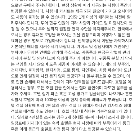
으로만 구매해 주시면 됩니다. 현장 상황에 따라 제공되는 차량이 중간에
변경될 수 있습니다. 차량 내 카시트는 제공 되지 않으며 가지고 오시더라
도 사용이 불가능 할 수 있습니다. 1인당 1개 이상의 캐리어는 사전에 알
려주셔야 합니다. 투어 합류 인원에 따라 차량과 가이드 및 미팅시간이 변
경 될 수 있으니 투어 날까지 원활한 연락 수단을 유지해주세요. 한국에서
오시는 경우 휴대폰 로밍을 해오시는 것을 권장드리며 여행자 보험은 필
요하신 경우 별도로 가입하셔야 합니다. 단체행동에서 이탈을 자제하시고
기본적인 매너를 지켜주시기 바랍니다. 가이드 및 상담사에게 개인적인
부탁이나 무례한 언행을 삼가해 주십시오. 귀중품과 현금은 각별히 관리
하시어 분실 및 안전사고에 유의해 주시기 바랍니다. 귀중품 분실 시 당사
는 책임을 지지 않으며 도움 제공이 어려울 수 있습니다. 개인의 부주의,
천재지변, 불가항력, 현지사정, 도로 통제, 자연재해, 차량 파손이나 도난
으로 인해 일정이 사전 통지 없이 변경되거나 일부 취소될 수 있으며, 이
로 인한 손해에 대해서는 관례에 따라 면책됨을 알려드립니다. 호텔을 이
용하시는 경우, 모든 호텔 건물 안에서는 절대 금연이며 과도한 음주를 삼
가해 주세요. 호텔 집기 파손 혹은 고성 방가로 컴플레인이 나오거나 흡연
적발시 호텔에 따라 1000불 이상의 현지 통화의 과태료가 부과됩니다. 호
텔 객실 상황에 따라 2인실의 경우 객실 내 침대가 하나인 킹사이즈 침대
객실로 배정될 수도 있습니다. 호텔 객실 내 침대는 기본적으로 2개 입니
다. 일례로 4인실을 쓰시는 경우 2개 침대를 4분이 나눠서 쓰시게 됩니다.
일정표에 기재되어 있는 숙박 호텔은 현지 사정에 따라 부득이하게 동급
혹은 아래 등급의 호텔로 사전 통지 없이 다소 변경될 수 있습니다.