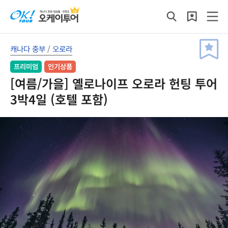
캐나다 중부
/
오로라
프리미엄
인기상품
[여름/가을] 옐로나이프 오로라 헌팅 투어
3박4일 (호텔 포함)