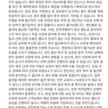
지지 않습니다. 예약 확정은 투어 가능여부를 확인 받으시고 투어비 완납
을 하신 후 예약번호와 미팅장소 확답을 이메일이나 메세지로 받으셔야
완료됩니다. 항공 정보, 미팅장소 등 상담원이 요구하는 필수 정보를 제때
제공하지 않으시는 경우 환불 없이 투어 참여가 거부될 수 있습니다. 투어
진행을 위해 필수적인 서류 미비와 항공 연착 등 개인적인 사유로 인해 투
어 참여가 불가능하신 경우 환불이나 보상이 불가능합니다. 개인별로 입
출국에 필요한 기본적인 서류, 여권, 전자여행허가 등은 별도로 준비하라
고지 하지 않으니 직접 사전에 준비해 주셔야 합니다. 가이드, 운전기사
팁과 선택 관광 비용은 별도의 안내가 없는 이상 현장에서 현지 통화의 현
금으로 납부해 주시면 됩니다. 현지 옵션투어가 반드시 사전에 예약되어
야 하는 경우 출발전에 신청해 주십시오. 현장에서 참여가 불가능한 경우
도움을 드리기 어렵습니다. 모든 옵션 투어 및 입장료 등의 가격은 날짜와
현지 업체의 사정에 따라 금액이 변동될 수 있으며, 현지 사정에 따라 투
어의 순서가 변경되거나 선택 관광이 진행되지 않을 수 있습니다. 일부 옵
션의 경우 12세 미만 아동은 보호자 동반 하에 이용 가능합니다. 당일 건
강 상태에 따라 건강에 위험요소가 있다고 판단되는 경우 투어 및 옵션투
어에 참가하실 수 없으며 이 경우 환불 대상에 포함되지 않습니다. 일부
옵션을 제외한 대부분의 옵션 투어는 안전 교육이나 보호장구가 제공 되
지 않으니 안전에 유의해 주셔야 하며 옵션 투어 중 특이사항 발생시 현장
상황에 따라 도움을 드리기 어려울 수 있습니다. 또한 외주업체가 진행하
는 투어에서 발생하는 사고, 분실 등에 대한 보상 및 처리는 해당 업체의
규정에 따르며 고객님께서 해당 업체와 협의하셔야 하며 귀사는 별도의
보상을 진행하지 않으니 여행자 보험에 가입하시는 것을 추천드립니다.
투어 일정에는 일정표에 없는 쇼핑 옵션이 있을 수 있으며 자발적인 선택