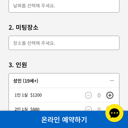
2. 미팅장소
3. 인원
성인 (19세+)
0
1인 1실
$1200
0
2인 1실
$880
온라인 예약하기
0
3인 1실
$860