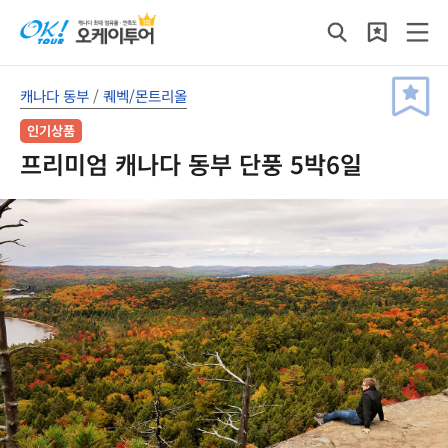
캐나다 동부
/
퀘벡/몬트리올
인기상품
프리미엄 캐나다 동부 단풍 5박6일