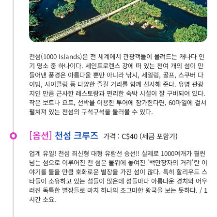
천섬(1000 Islands)은 전 세계에서 관광객들이 몰려드는 캐나다 인
기 명소 중 하나이다. 세인트로렌스 강에 떠 있는 천여 개의 섬이 만
들어낸 풍경은 아름다울 뿐만 아니라 낚시, 세일링, 골프, 스쿠버 다
이빙, 사이클링 등 다양한 즐길 거리를 함께 선사해 준다. 유명 관광
지인 만큼 근사한 레스토랑과 편리한 숙박 시설이 잘 구비되어 있다.
작은 보트나 요트, 선박을 이용한 투어에 참가한다면, 60마일에 걸쳐
펼쳐져 있는 천섬의 구석구석을 둘러볼 수 있다.
[옵션]
천섬 크루즈
가격 : C$40 (세금 포함가)
업계 유일! 천섬 최신형 대형 유람선 승선!! 실제로 1000여개가 훨씬
넘는 섬으로 이루어진 천 섬은 물위에 놓여진 '백만장자의 거리'란 이
야기를 들을 만큼 호화로운 별장을 가진 섬이 많다. 특히 할리우드 스
타들이 소유하고 있는 섬들이 많은데 섬들마다 아름다운 경치와 어우
러진 독특한 별장들로 마치 하나의 조그마한 왕국을 보는 듯하다. / 1
시간 소요.