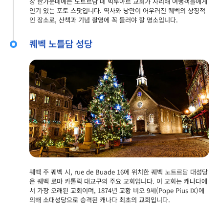
장 한가운데에는 노트르담 데 빅투아르 교회가 자리해 여행객들에게
인기 있는 포토 스팟입니다. 역사와 낭만이 어우러진 퀘벡의 상징적
인 장소로, 산책과 기념 촬영에 꼭 들러야 할 명소입니다.
퀘벡 노틀담 성당
퀘벡 주 퀘벡 시, rue de Buade 16에 위치한 퀘벡 노트르담 대성당
은 퀘벡 로마 카톨릭 대교구의 주요 교회입니다. 이 교회는 캐나다에
서 가장 오래된 교회이며, 1874년 교황 비오 9세(Pope Pius IX)에
의해 소대성당으로 승격된 캐나다 최초의 교회입니다.