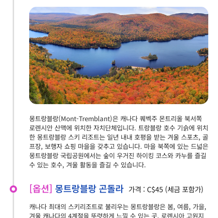
몽트랑블랑(Mont-Tremblant)은 캐나다 퀘벡주 몬트리올 북서쪽
로렌시안 산맥에 위치한 자치단체입니다. 트랑블랑 호수 기슭에 위치
한 몽트랑블랑 스키 리조트는 일년 내내 호평을 받는 겨울 스포츠, 골
프장, 보행자 쇼핑 마을을 갖추고 있습니다. 마을 북쪽에 있는 드넓은
몽트랑블랑 국립공원에서는 숲이 우거진 하이킹 코스와 카누를 즐길
수 있는 호수, 겨울 활동을 즐길 수 있습니다.
[옵션]
몽트랑블랑 곤돌라
가격 : C$45 (세금 포함가)
캐나다 최대의 스키리조트로 불리우는 몽트랑블랑은 봄, 여름, 가을,
겨울 캐나다의 4계절을 뚜렷하게 느낄 수 있는 곳, 로렌시아 고원지