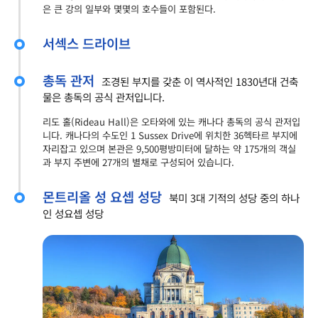
은 큰 강의 일부와 몇몇의 호수들이 포함된다.
서섹스 드라이브
총독 관저
조경된 부지를 갖춘 이 역사적인 1830년대 건축
물은 총독의 공식 관저입니다.
리도 홀(Rideau Hall)은 오타와에 있는 캐나다 총독의 공식 관저입
니다. 캐나다의 수도인 1 Sussex Drive에 위치한 36헥타르 부지에
자리잡고 있으며 본관은 9,500평방미터에 달하는 약 175개의 객실
과 부지 주변에 27개의 별채로 구성되어 있습니다.
몬트리올 성 요셉 성당
북미 3대 기적의 성당 중의 하나
인 성요셉 성당