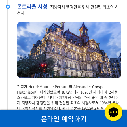
몬트리올 시청
지방자치 행정만을 위해 건설된 최초의 시
청사
건축가 Henri-Maurice Perrault와 Alexander Cowper
Hutchison이 디자인했으며 1872년에서 1878년 사이에 제 2제정
스타일로 지어졌다. 캐나다 제2제정 양식의 가장 좋은 예 중 하나이
자 지방자치 행정만을 위해 건설된 최초의 시청사로서 1984년 캐나
다 국립사적지로 지정되었다. 원래 건물은 1922년 3월 화재로 소실
되어 외벽만 남고 도시의 많은 역사적 기록이 파괴되었다. 건축가 루
온라인 예약하기
이 파리(Louis Parant) 는 재건축을 의뢰받았고, 그는 폐허의 껍질
내부에 자립형 철골 구조를 갖춘 완전히 새로운 건물을 짓기로 결정