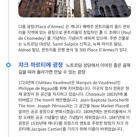
다름 광장(Place d'Armes) 은 캐나다 퀘벡주 몬트리올의 올드 몬트
리올 지역에 있는 광장으로 몬트리올의 창립자인 폴 드 초메디 (Paul
de Chomedey) 를 기념하는 기념비가 세워져 있으며. 주변 건물로
는 노트르담 대성당, Saint-Sulpice 신학교, 뉴욕 라이프 빌딩,
Aldred 빌딩, 몬트리올 은행 본사 및 500 Place D'Armes가 있다.
쟈크 까르티에 광장
노트르담 성당에서 이어진 좁은 골목
길을 따라 올라가면 만날 수 있는 광장
1723년에 Château Vaudreuil은 Marquis de Vaudreuil인
Philippe de Rigaud를 위해 지어졌습니다. 이곳의 정식 정원은 현
재 광장이 된 공간을 차지하고 있습니다. Chateau는 1803년에 불
타버렸고 The Hon이 제안했습니다. Jean-Baptiste Durocher와
The Hon. Joseph Périnault는 그 공간을 New Market Place로
알려진 공공 광장으로 변화시켰습니다. 1809년에는 몬트리올에서 가
장 오래된 공공 기념물인 넬슨 기념탑이 세워졌습니다. 1847년에 이
광장은 1535년에 캐나다를 프랑스의 영토로 주장한 탐험가 자크 카
르티에(Jacques Cartier)를 기리기 위해 이름이 바뀌었습니다.