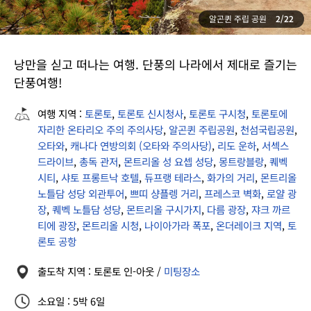
알곤퀸 주립 공원
2/22
낭만을 싣고 떠나는 여행. 단풍의 나라에서 제대로 즐기는
단풍여행!
여행 지역 :
토론토
,
토론토 신시청사
,
토론토 구시청
,
토론토에
자리한 온타리오 주의 주의사당
,
알곤퀸 주립공원
,
천섬국립공원
,
오타와
,
캐나다 연방의회 (오타와 주의사당)
,
리도 운하
,
서섹스
드라이브
,
총독 관저
,
몬트리올 성 요셉 성당
,
몽트랑블랑
,
퀘벡
시티
,
샤토 프롱트낙 호텔
,
듀프랭 테라스
,
화가의 거리
,
몬트리올
노틀담 성당 외관투어
,
쁘띠 샹플렝 거리
,
프레스코 벽화
,
로얄 광
장
,
퀘벡 노틀담 성당
,
몬트리올 구시가지
,
다름 광장
,
쟈크 까르
티에 광장
,
몬트리올 시청
,
나이아가라 폭포
,
온더레이크 지역
,
토
론토 공항
출도착 지역 : 토론토 인-아웃 /
미팅장소
소요일 : 5박 6일