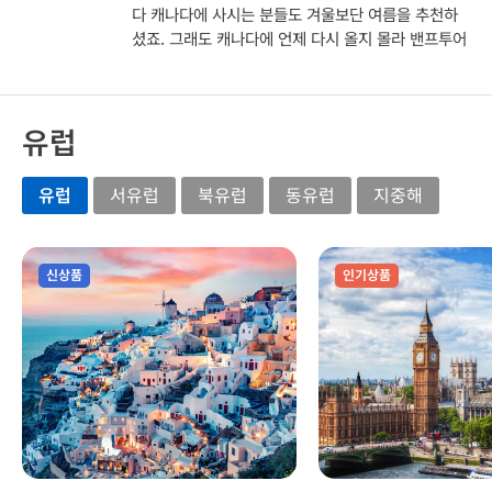
“인간은 여행을 통해 한 단계 성장한다“ 4일동안 안
다 캐나다에 사시는 분들도 겨울보단 여름을 추천하
전하게 운전해주신 기사님, 해설과 여담으로 즐거운
셨죠. 그래도 캐나다에 언제 다시 올지 몰라 밴프투어
여행을 만들어주신 캐서린 가이드님 감사합니다 ^^
를 결심했어요~ 가기전에 밴프날씨가 너무 추웠다해
서 걱정도 많았는데…. 날씨는 정말 우리가 나라를 구
했다는 stanly가이드님의 이야기!!! 매일 매일 너무
유럽
멋진날씨에 감탄감탄이었습니다. 로키산맥을 가장 멋
지게 볼 수 있다는 밴프투어~ 환상적인 날씨와 오고
가며 너무 재밌게 배경지식 알려주신 가이드님 너무
유럽
서유럽
북유럽
동유럽
지중해
감사드립니다~~ 편안히 오갈 수있게 운전해주시고
배려해주신 가읻 님 너무 감사드려요^^
신상품
인기상품