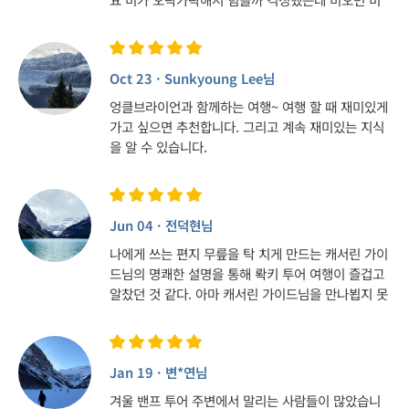
오는대로 맑으면 맑은대로 너무나 록키는 환상 그 자
체입니다 앤드류 가이드는 단체여행 경험이 많은 저
로서는 정말 유니크한 여행경험을 선사해주시네요 정
Oct 23 · Sunkyoung Lee님
말 해박하심은 기본, 풍부한 해외경험담은 물론 깊이
있는 인생 이야기까지 특별한 가이드이신 듯~~ 함께
엉클브라이언과 함께하는 여행~ 여행 할 때 재미있게
버스에서 동고동락했던 훌륭하셨던 일행분들 오래오
가고 싶으면 추천합니다. 그리고 계속 재미있는 지식
래 건강하셨으면 좋겠습니다~
을 알 수 있습니다.
Jun 04 · 전덕현님
나에게 쓰는 편지 무릎을 탁 치게 만드는 캐서린 가이
드님의 명쾌한 설명을 통해 롹키 투어 여행이 즐겁고
알찼던 것 같다. 아마 캐서린 가이드님을 만나뵙지 못
했다면 아직도 롹키를 록키로 이야기하는 사람이었겠
지.. 후훗.. 그 사실을 알았단 것만으로도 벌써 한 단계
성장한 것 같아 감사한 마음을 삼행시를 통해 전하고
Jan 19 · 변*연님
자 한다. 캐 : 캐서린 가이드님 왈 “육포는 몇초?!” “8
초!!” 서 : 서울가도 잊지말자 “십이만이천봉!” 린 :
겨울 밴프 투어 주변에서 말리는 사람들이 많았습니