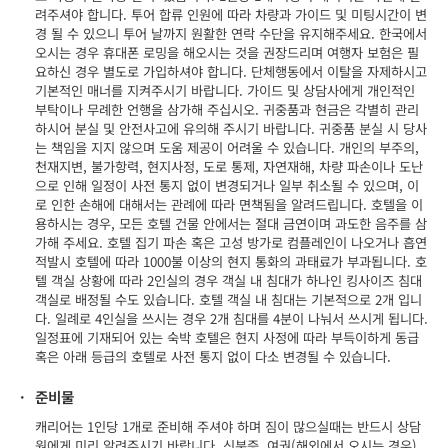
려주셔야 합니다. 투어 합류 인원에 따라 차량과 가이드 및 미팅시간이 변
경 될 수 있으니 투어 날까지 원활한 연락 수단을 유지해주세요. 한국에서
오시는 경우 휴대폰 로밍을 해오시는 것을 권장드리며 여행자 보험은 필
요하신 경우 별도로 가입하셔야 합니다. 단체행동에서 이탈을 자제하시고
기본적인 매너를 지켜주시기 바랍니다. 가이드 및 상담사에게 개인적인
부탁이나 무례한 언행을 삼가해 주십시오. 귀중품과 현금은 각별히 관리
하시어 분실 및 안전사고에 유의해 주시기 바랍니다. 귀중품 분실 시 당사
는 책임을 지지 않으며 도움 제공이 어려울 수 있습니다. 개인의 부주의,
천재지변, 불가항력, 현지사정, 도로 통제, 자연재해, 차량 파손이나 도난
으로 인해 일정이 사전 통지 없이 변경되거나 일부 취소될 수 있으며, 이
로 인한 손해에 대해서는 관례에 따라 면책됨을 알려드립니다. 호텔을 이
용하시는 경우, 모든 호텔 건물 안에서는 절대 금연이며 과도한 음주를 삼
가해 주세요. 호텔 집기 파손 혹은 고성 방가로 컴플레인이 나오거나 흡연
적발시 호텔에 따라 1000불 이상의 현지 통화의 과태료가 부과됩니다. 호
텔 객실 상황에 따라 2인실의 경우 객실 내 침대가 하나인 킹사이즈 침대
객실로 배정될 수도 있습니다. 호텔 객실 내 침대는 기본적으로 2개 입니
다. 일례로 4인실을 쓰시는 경우 2개 침대를 4분이 나눠서 쓰시게 됩니다.
일정표에 기재되어 있는 숙박 호텔은 현지 사정에 따라 부득이하게 동급
혹은 아래 등급의 호텔로 사전 통지 없이 다소 변경될 수 있습니다.
·
준비물
캐리어는 1인당 1개로 준비해 주셔야 하며 짐이 많으실때는 반드시 상담
원에게 미리 알려주시기 바랍니다. 신분증, 여권(해외에서 오시는 경우),