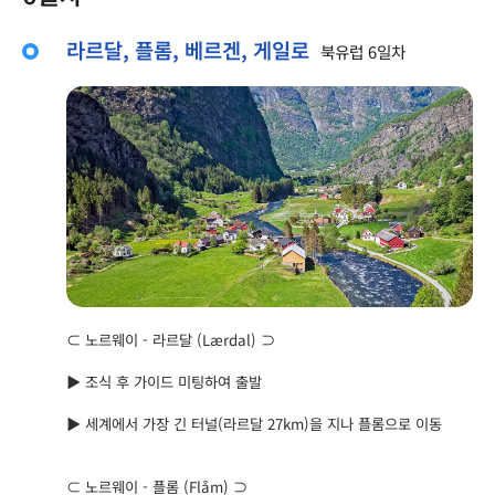
라르달, 플롬, 베르겐, 게일로
북유럽 6일차
⊂ 노르웨이 - 라르달 (Lærdal) ⊃
▶ 조식 후 가이드 미팅하여 출발
▶ 세계에서 가장 긴 터널(라르달 27km)을 지나 플롬으로 이동
⊂ 노르웨이 - 플롬 (Flåm) ⊃