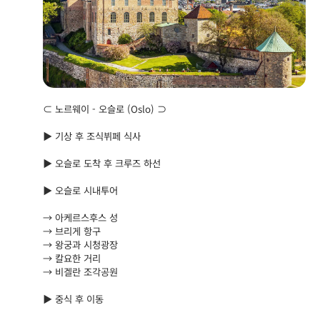
⊂ 노르웨이 - 오슬로 (Oslo) ⊃
▶ 기상 후 조식뷔페 식사
▶ 오슬로 도착 후 크루즈 하선
▶ 오슬로 시내투어
→ 아케르스후스 성
→ 브리게 항구
→ 왕궁과 시청광장
→ 칼요한 거리
→ 비겔란 조각공원
▶ 중식 후 이동