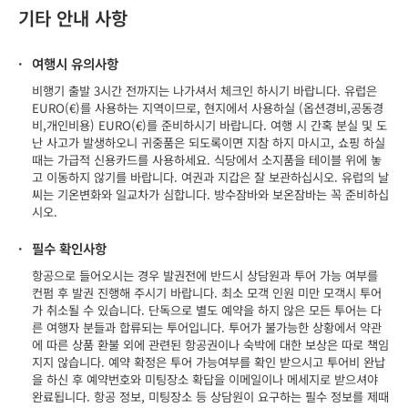
기타 안내 사항
·
여행시 유의사항
비행기 출발 3시간 전까지는 나가셔서 체크인 하시기 바랍니다. 유럽은
EURO(€)를 사용하는 지역이므로, 현지에서 사용하실 (옵션경비,공동경
비,개인비용) EURO(€)를 준비하시기 바랍니다. 여행 시 간혹 분실 및 도
난 사고가 발생하오니 귀중품은 되도록이면 지참 하지 마시고, 쇼핑 하실
때는 가급적 신용카드를 사용하세요. 식당에서 소지품을 테이블 위에 놓
고 이동하지 않기를 바랍니다. 여권과 지갑은 잘 보관하십시오. 유럽의 날
씨는 기온변화와 일교차가 심합니다. 방수잠바와 보온잠바는 꼭 준비하십
시오.
·
필수 확인사항
항공으로 들어오시는 경우 발권전에 반드시 상담원과 투어 가능 여부를
컨펌 후 발권 진행해 주시기 바랍니다. 최소 모객 인원 미만 모객시 투어
가 취소될 수 있습니다. 단독으로 별도 예약을 하지 않은 모든 투어는 다
른 여행자 분들과 합류되는 투어입니다. 투어가 불가능한 상황에서 약관
에 따른 상품 환불 외에 관련된 항공권이나 숙박에 대한 보상은 따로 책임
지지 않습니다. 예약 확정은 투어 가능여부를 확인 받으시고 투어비 완납
을 하신 후 예약번호와 미팅장소 확답을 이메일이나 메세지로 받으셔야
완료됩니다. 항공 정보, 미팅장소 등 상담원이 요구하는 필수 정보를 제때