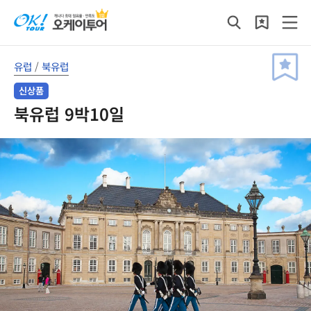
유럽
/
북유럽
신상품
북유럽 9박10일