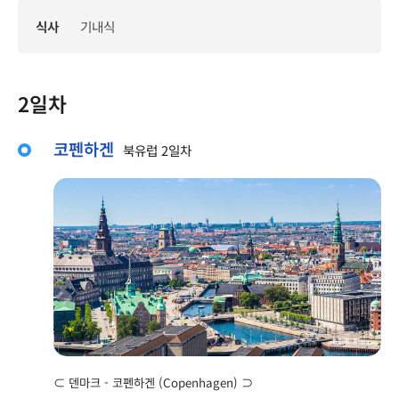
식사
기내식
2일차
코펜하겐
북유럽 2일차
⊂ 덴마크 - 코펜하겐 (Copenhagen) ⊃