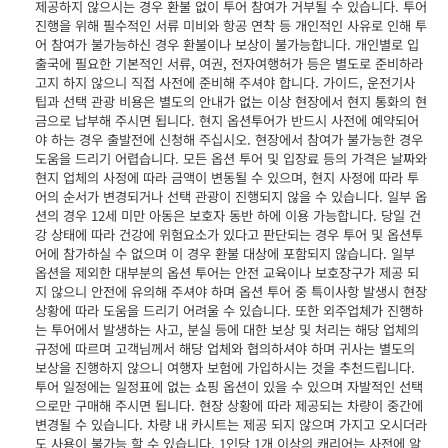
제공하지 않으시는 경우 환불 없이 투어 참여가 거부될 수 있습니다. 투어
진행을 위해 필수적인 서류 미비와 항공 연착 등 개인적인 사유로 인해 투
어 참여가 불가능하신 경우 환불이나 보상이 불가능합니다. 개인별로 입
출국에 필요한 기본적인 서류, 여권, 전자여행허가 등은 별도로 준비하라
고지 하지 않으니 직접 사전에 준비해 주셔야 합니다. 가이드, 운전기사
팁과 선택 관광 비용은 별도의 안내가 없는 이상 현장에서 현지 통화의 현
금으로 납부해 주시면 됩니다. 현지 옵션투어가 반드시 사전에 예약되어
야 하는 경우 출발전에 신청해 주십시오. 현장에서 참여가 불가능한 경우
도움을 드리기 어렵습니다. 모든 옵션 투어 및 입장료 등의 가격은 날짜와
현지 업체의 사정에 따라 금액이 변동될 수 있으며, 현지 사정에 따라 투
어의 순서가 변경되거나 선택 관광이 진행되지 않을 수 있습니다. 일부 옵
션의 경우 12세 미만 아동은 보호자 동반 하에 이용 가능합니다. 당일 건
강 상태에 따라 건강에 위험요소가 있다고 판단되는 경우 투어 및 옵션투
어에 참가하실 수 없으며 이 경우 환불 대상에 포함되지 않습니다. 일부
옵션을 제외한 대부분의 옵션 투어는 안전 교육이나 보호장구가 제공 되
지 않으니 안전에 유의해 주셔야 하며 옵션 투어 중 특이사항 발생시 현장
상황에 따라 도움을 드리기 어려울 수 있습니다. 또한 외주업체가 진행하
는 투어에서 발생하는 사고, 분실 등에 대한 보상 및 처리는 해당 업체의
규정에 따르며 고객님께서 해당 업체와 협의하셔야 하며 귀사는 별도의
보상을 진행하지 않으니 여행자 보험에 가입하시는 것을 추천드립니다.
투어 일정에는 일정표에 없는 쇼핑 옵션이 있을 수 있으며 자발적인 선택
으로만 구매해 주시면 됩니다. 현장 상황에 따라 제공되는 차량이 중간에
변경될 수 있습니다. 차량 내 카시트는 제공 되지 않으며 가지고 오시더라
도 사용이 불가능 할 수 있습니다. 1인당 1개 이상의 캐리어는 사전에 알