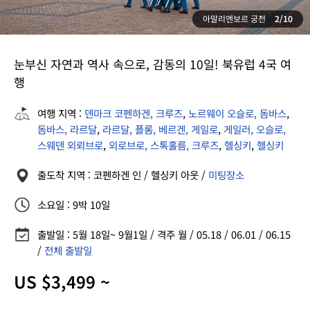
아말리엔보르 궁전
2/10
눈부신 자연과 역사 속으로, 감동의 10일! 북유럽 4국 여
행
여행 지역 :
덴마크 코펜하겐, 크루즈
,
노르웨이 오슬로, 돔바스
,
돔바스, 라르달
,
라르달, 플롬, 베르겐, 게일로
,
게일러, 오슬로,
스웨덴 외뢰브로
,
외로브로, 스톡홀름, 크루즈
,
헬싱키
,
헬싱키
출도착 지역 : 코펜하겐 인 / 헬싱키 아웃 /
미팅장소
소요일 : 9박 10일
출발일 : 5월 18일~ 9월1일 / 격주 월 / 05.18 / 06.01 / 06.15
/
전체 출발일
US $3,499 ~