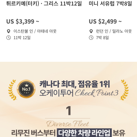
튀르키예(터키) · 그리스 11박12일
미니 서유럽 7박8일
US $3,399 ~
US $2,499 ~
이스탄불 인 / 아테네 아웃
런던 인 / 밀라노 아웃
11박 12일
7박 8일