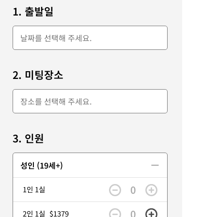
1. 출발일
2. 미팅장소
3. 인원
성인 (19세+)
0
1인 1실
0
2인 1실
$1379