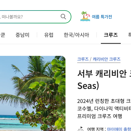
, 떠나볼까요?
여름 특가전
칸쿤
중남미
유럽
한국/아시아
크루즈
크루즈
/
캐리비안 크루즈
서부 캐리비안 크루
Seas)
2024년 런칭한 초대형 크
코수멜, 다이나믹 액티비
프리미엄 크루즈 여행
여행 지역 :
마이애미 출항