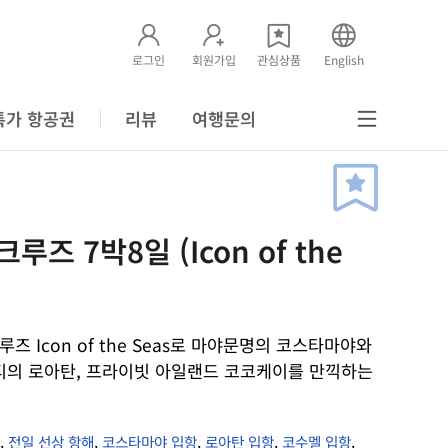
로그인
회원가입
관심상품
English
특가 항공권
리뷰
여행문의
즈 7박8일 (Icon of the
루즈 Icon of the Seas로 마야문명의 코스타마야와
티의 로아탄, 프라이빗 아일랜드 코코케이를 만끽하는
,
전일 선상 항해
,
코스타마야 입항
,
로아탄 입항
,
코수멜 입항
,