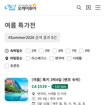
여름 특가전
#Summer2026
검색 결과
5
건
숙박일수
2박
3박
4박
7박
9박
미팅장소
라스베가스
밴쿠버
시애틀
토론토
[여름] 록키 3박4일 (밴프 숙박)
인기
˙
CA $539 ~
$20 Sale
밴쿠버, 시애틀 인-아웃
3박 4일 / 밴프 숙박
5월~10월 / 매주 월, 화, 수, 목, 금, 토