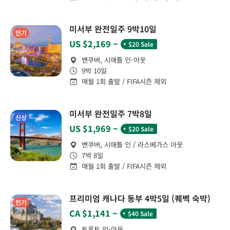
미서부 완전일주 9박10일
인기
˙
US $2,169 ~
$20 Sale
밴쿠버, 시애틀 인-아웃
9박 10일
매월 1회 출발 / FIFA시즌 제외
미서부 완전일주 7박8일
신상
˙
US $1,969 ~
$20 Sale
밴쿠버, 시애틀 인 / 라스베가스 아웃
7박 8일
매월 1회 출발 / FIFA시즌 제외
프리미엄 캐나다 동부 4박5일 (퀘벡 숙박)
인기
˙
CA $1,141 ~
$40 Sale
토론토 인-아웃