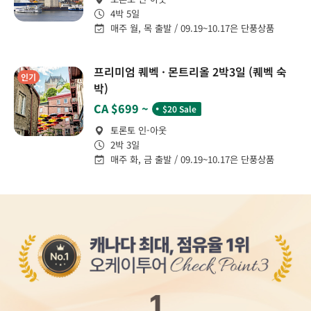
4박 5일
매주 월, 목 출발 / 09.19~10.17은 단풍상품
프리미엄 퀘벡 · 몬트리올 2박3일 (퀘벡 숙
인기
박)
˙
CA $699 ~
$20 Sale
토론토 인-아웃
2박 3일
매주 화, 금 출발 / 09.19~10.17은 단풍상품