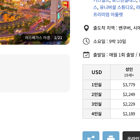
스
,
유니버셜 스튜디오
,
라
프리미엄 아울렛
출도착 지역 : 밴쿠버, 시
컬럼비아 강 - 비스타 하우스
2/21
소요일 : 9박 10일
출발일 : 매월 1회 출발 / FI
성인
USD
19세+
1인실
$3,779
2인실
$2,249
3인실
$2,229
4인실
$2,189
온라인