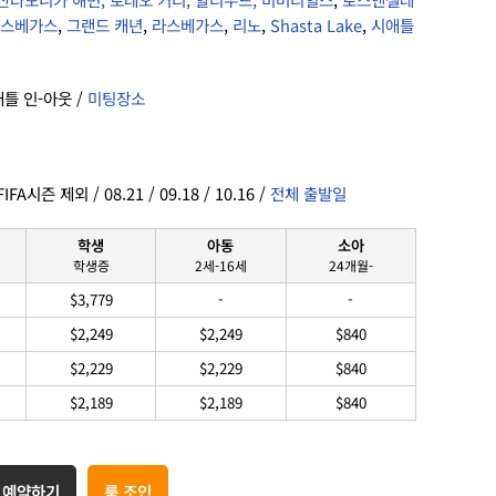
스베가스
,
그랜드 캐년
,
라스베가스
,
리노
,
Shasta Lake
,
시애틀
애틀 인-아웃 /
미팅장소
FA시즌 제외 / 08.21 / 09.18 / 10.16 /
전체 출발일
학생
아동
소아
학생증
2세-16세
24개월-
$3,779
-
-
$2,249
$2,249
$840
$2,229
$2,229
$840
$2,189
$2,189
$840
 예약하기
룸 조인