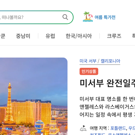
, 떠나볼까요?
여름 특가전
칸쿤
중남미
유럽
한국/아시아
크루즈
미국 서부
/
캘리포니아
인기상품
미서부 완전일주
미서부 대표 명소를 한 번
앤젤레스와 라스베이거스의
어지는 일정 속에서 평생
여행 지역 :
포틀랜드
,
우
커즈필드
,
로스앤젤레스
,