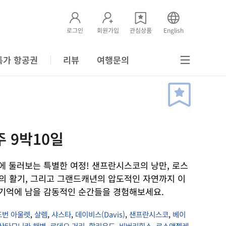
로그인
회원가입
관심상품
English
특가 항공권
리뷰
여행문의
 9박10일
에 둘러보는 특별한 여정! 샌프란시스코의 낭만, 로스
 활기, 그리고 그랜드캐년의 압도적인 자연까지 이
 기억에 남을 감동적인 순간들을 경험해보세요.
드번 아울렛
,
살렘
,
샤스타
,
데이비스(Davis)
,
샌프란시스코
,
베이
산타모니카 해변, 로데오 거리, 할리우드, 비버리힐스
,
로스앤젤레