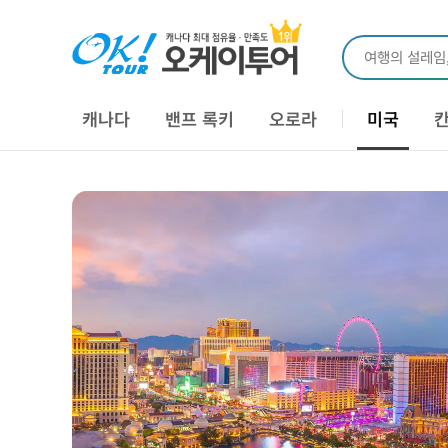
여행의 설레임
캐나다
밴프 록키
오로라
미국