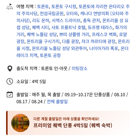
여행 지역 :
토론토
,
토론토 구시청
,
토론토에 자리한 온타리오 주
의 주의사당
,
천섬국립공원
,
오타와
,
캐나다 연방의회 (오타와 주
의사당)
,
리도 운하
,
서섹스 드라이브
,
총독 관저
,
몬트리올 성 요
셉 성당
,
퀘벡 시티
,
샤토 프롱트낙 호텔
,
듀프랭 테라스
,
화가의
거리
,
퀘벡 노틀담 성당
,
쁘띠 샹플렝 거리
,
프레스코 벽화
,
로얄
광장
,
몬트리올 구시가지
,
다름 광장
,
쟈크 까르티에 광장
,
몬트리
올 시청
,
몬트리올 노틀담 성당 외관투어
,
나이아가라 폭포
,
온더
레이크 지역
,
토론토 공항
출도착 지역 : 토론토 인-아웃 /
미팅장소
소요일 : 4박 5일
출발일 : 매주 월, 목 출발 / 09.19~10.17은 단풍상품 / 08.10 /
08.17 / 08.24 /
전체 출발일
다른 계절 출발일은 아래 상품을 확인하세요!
프리미엄 퀘벡 단풍 4박5일 (퀘벡 숙박)