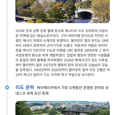
오타와 강의 남쪽 강둑 옆에 있으며 캐나다의 수도 오타와의 다운타
운 지역에 있는 왕실소유지이다. 고딕 리바이벌 양식으로 지어진 시
설은 캐나다 의회의 소재지로 유명하다. 팔러먼트 힐의 부지는 18세
부터 19세기 초반까지 군사기지로 쓰였다. 빅토리아 여왕은 바이타
운을 캐나다 식민지의 수도로 어명을 내린 결과로 1859년에 그 땅이
국정운영의 용도로 바꿔 개발하였다. 입법과 행정과 관련된 시설물들
의 증설과 센터 블록을 파괴하였던 1916년 화재사건이 있는 이후로
부터 팔러먼터 힐은 1927년의 평화의 탑의 완성으로 오늘날의 모습
을 갖추었다. 2002년부터 2020년까지 팔러먼트 힐의 모든 건물은 약
10억 캐나다 달러가 드는 수리와 복구 작업으로 보수한다.
리도 운하
북아메리카에서 가장 오랫동안 운영된 운하로 유
네스코 세계 유산 등재