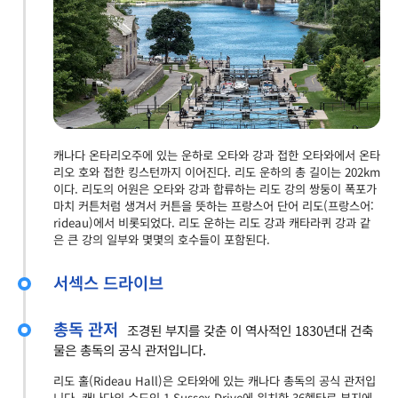
캐나다 온타리오주에 있는 운하로 오타와 강과 접한 오타와에서 온타
리오 호와 접한 킹스턴까지 이어진다. 리도 운하의 총 길이는 202km
이다. 리도의 어원은 오타와 강과 합류하는 리도 강의 쌍둥이 폭포가
마치 커튼처럼 생겨서 커튼을 뜻하는 프랑스어 단어 리도(프랑스어:
rideau)에서 비롯되었다. 리도 운하는 리도 강과 캐타라퀴 강과 같
은 큰 강의 일부와 몇몇의 호수들이 포함된다.
서섹스 드라이브
총독 관저
조경된 부지를 갖춘 이 역사적인 1830년대 건축
물은 총독의 공식 관저입니다.
리도 홀(Rideau Hall)은 오타와에 있는 캐나다 총독의 공식 관저입
니다. 캐나다의 수도인 1 Sussex Drive에 위치한 36헥타르 부지에