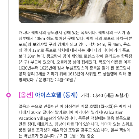
캐나다 퀘벡시의 몽모랑시 강에 있는 폭포이다. 퀘벡시의 구시가 중
심부에서 13km 정도 떨어진 곳에 있다. 퀘벡 시의 보포르 자치구(뷰
포트)와 보와샤텔 구의 경계가 되고 있다. 낙차 84m, 폭 46m, 용소
의 깊이 17m로 폭포로 낙차에 대해서는 캐나다의 나이아가라 폭포
보다 30m 높다. 몽모랑시 강이 세인트 로렌스 강에 흘러드는 합류점
(하구) 부근에 있으며, 오를레앙 섬에 접해있다. 폭포의 이름은 이후
1620년부터 1625년에 걸쳐 누벨프랑스의 총독을 맡게 된 몽모랑시
공작 앙리 2세를 기리기 위해 1613년에 사뮈엘 드 샹플랭에 의해 명
명되었다. / 운영기간 : 4월-10월 /
[옵션]
아이스호텔 (동계)
가격 : C$40 (세금 포함가)
얼음과 눈으로 만들어진 이 상징적인 계절 호텔(1월~3월)은 퀘벡 시
티에서 30km 떨어진 발카르티에 베케이션 빌리지(Valcartier
Vacation Village)의 일부입니다. 독특한 객실에는 얼음 블록으로
만든 침대, 매트리스, 침낭이 마련되어 있습니다. 테마가 있는 스위트
룸은 얼음 조각상과 예술적인 조명을 갖추고 있습니다. 일부 객실에
는 벽난로가 있습니다. / 기간: 1월 - 3월 중순