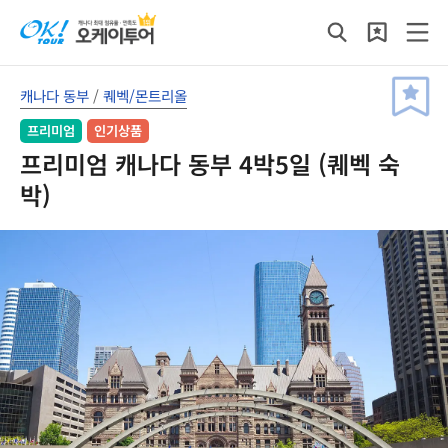
캐나다 동부
/
퀘벡/몬트리올
프리미엄
인기상품
프리미엄 캐나다 동부 4박5일 (퀘벡 숙
박)