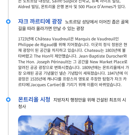
는 노트르담 대성당, Saint-Sulpice 신학교, 뉴욕 라이프 빌딩,
Aldred 빌딩, 몬트리올 은행 본사 및 500 Place D'Armes가 있다.
쟈크 까르티에 광장
노트르담 성당에서 이어진 좁은 골목
길을 따라 올라가면 만날 수 있는 광장
1723년에 Château Vaudreuil은 Marquis de Vaudreuil인
Philippe de Rigaud를 위해 지어졌습니다. 이곳의 정식 정원은 현
재 광장이 된 공간을 차지하고 있습니다. Chateau는 1803년에 불
타버렸고 The Hon이 제안했습니다. Jean-Baptiste Durocher와
The Hon. Joseph Périnault는 그 공간을 New Market Place로
알려진 공공 광장으로 변화시켰습니다. 1809년에는 몬트리올에서 가
장 오래된 공공 기념물인 넬슨 기념탑이 세워졌습니다. 1847년에 이
광장은 1535년에 캐나다를 프랑스의 영토로 주장한 탐험가 자크 카
르티에(Jacques Cartier)를 기리기 위해 이름이 바뀌었습니다.
몬트리올 시청
지방자치 행정만을 위해 건설된 최초의 시
청사