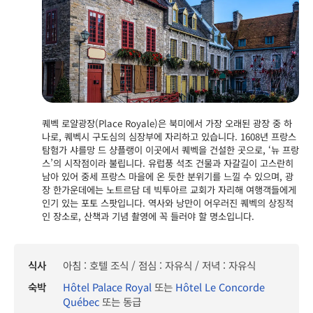
퀘벡 로얄광장(Place Royale)은 북미에서 가장 오래된 광장 중 하
나로, 퀘벡시 구도심의 심장부에 자리하고 있습니다. 1608년 프랑스
탐험가 샤를망 드 샹플랭이 이곳에서 퀘벡을 건설한 곳으로, ‘뉴 프랑
스’의 시작점이라 불립니다. 유럽풍 석조 건물과 자갈길이 고스란히
남아 있어 중세 프랑스 마을에 온 듯한 분위기를 느낄 수 있으며, 광
장 한가운데에는 노트르담 데 빅투아르 교회가 자리해 여행객들에게
인기 있는 포토 스팟입니다. 역사와 낭만이 어우러진 퀘벡의 상징적
인 장소로, 산책과 기념 촬영에 꼭 들러야 할 명소입니다.
식사
아침 : 호텔 조식 / 점심 : 자유식 / 저녁 : 자유식
숙박
Hôtel Palace Royal
또는
Hôtel Le Concorde
Québec
또는 동급