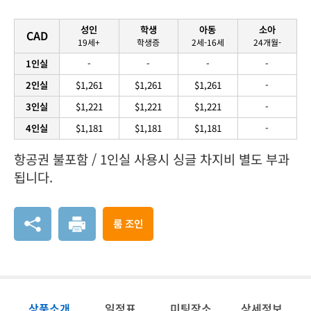
성인
학생
아동
소아
CAD
19세+
학생증
2세-16세
24개월-
1인실
-
-
-
-
2인실
$1,261
$1,261
$1,261
-
3인실
$1,221
$1,221
$1,221
-
4인실
$1,181
$1,181
$1,181
-
항공권 불포함 / 1인실 사용시 싱글 차지비 별도 부과
됩니다.
룸 조인
상품소개
일정표
미팅장소
상세정보