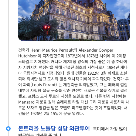
건축가 Henri-Maurice Perrault와 Alexander Cowper
Hutchison이 디자인했으며 1872년에서 1878년 사이에 제 2제정
스타일로 지어졌다. 캐나다 제2제정 양식의 가장 좋은 예 중 하나이
자 지방자치 행정만을 위해 건설된 최초의 시청사로서 1984년 캐나
다 국립사적지로 지정되었다. 원래 건물은 1922년 3월 화재로 소실
되어 외벽만 남고 도시의 많은 역사적 기록이 파괴되었다. 건축가 루
이 파리(Louis Parant) 는 재건축을 의뢰받았고, 그는 폐허의 껍질
내부에 자립형 철골 구조를 갖춘 완전히 새로운 건물을 짓기로 결정
했고, 프랑스 도시 투르의 시청을 모델로 했다. 다른 변경 사항에는
Mansard 지붕을 원래 슬레이트 타일 대신 구리 지붕을 사용하여 새
로운 보자르 영감을 받은 모델로 리모델링하는 것이 포함되었다. 새
건물은 1926년 2월 15일에 문을 열었다.
몬트리올 노틀담 성당 외관투어
북미에서 가장 많이
방문하는 기념물 중 하나