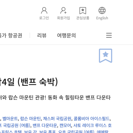
로그인
회원가입
관심상품
English
특가 항공권
리뷰
여행문의
박4일 (밴프 숙박)
와 랍슨 마운틴 관광! 동화 속 힐링타운 밴프 다운타
,
벨마운트
,
랍슨 마운틴
,
재스퍼 국립공원
,
콜롬비아 아이스필드
,
프 국립공원 (여름)
,
밴프 다운타운
,
캔모어
,
샤토 레이크 루이스 호
스프링스 호텔
,
보우 강
,
보우 폭포
,
요호 국립공원 (여름)
,
에메랄