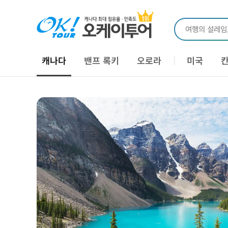
여행의 설레임
캐나다
밴프 록키
오로라
미국