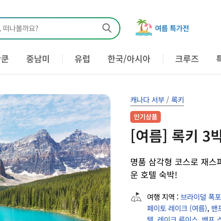
, 떠나볼까요?
여름 특가전
칸쿤
중남미
유럽
한국/아시아
크루즈
캐나다 서부
/
록키
인기상품
[여름] 록키 3
명품 삼각형 코스로 재스퍼
운 호텔 숙박!
여행 지역 :
브라이덜 폭포
페이토 레이크 (여름)
,
밴
텔
,
레이크 루이스
,
밴프 