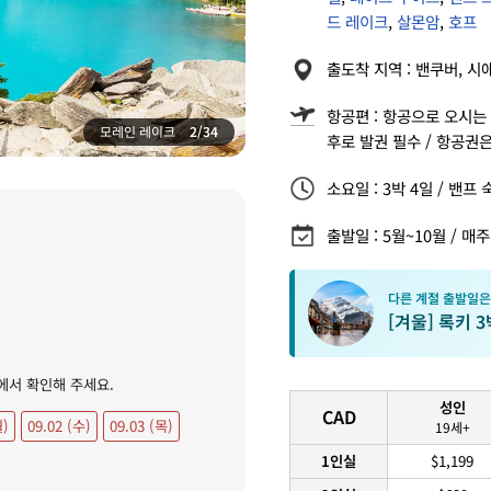
드 레이크
,
살몬암
,
호프
출도착 지역 : 밴쿠버, 시
항공편 : 항공으로 오시는 
모레인 레이크
2/34
후로 발권 필수 / 항공권
소요일 : 3박 4일 / 밴프 
출발일 : 5월~10월 / 매주 월,
다른 계절 출발일은
[겨울] 록키 
에서 확인해 주세요.
성인
CAD
월)
09.02 (수)
09.03 (목)
19세+
1인실
$1,199