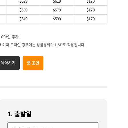
$629
$619
$170
$589
$579
$170
$549
$539
$170
 $100/인 추가
후 미국 도착인 경우에는 상품통화가 USD로 적용됩니다.
 예약하기
룸 조인
1. 출발일