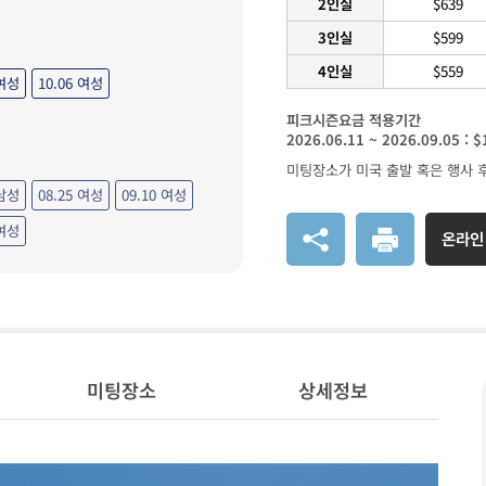
2인실
$639
3인실
$599
4인실
$559
여성
10.06
여성
피크시즌요금 적용기간
2026.06.11 ~ 2026.09.05 :
미팅장소가 미국 출발 혹은 행사 
 남성
08.25 여성
09.10 여성
 여성
온라인
미팅장소
상세정보