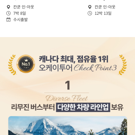
칸쿤 인-아웃
칸쿤 인-아웃
7박 8일
12박 13일
수시출발