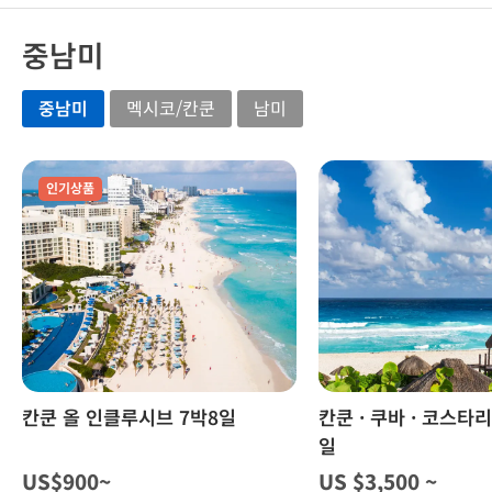
로 한단계 높은 수준의 시간을 만들어 주었다. 웃음으
을 것 같다는 생각이 살짝 들었고요~ 50명 육박하는
저렴하면서도 안전하게 주차할 수 있었어요. 또 주차
로 맞이하고 유쾌하게 하루를 시작하며 즐거운 여행
팀 인솔하느라 가이드님 진짜 수고 많으셨습니다. 차
중남미
하는데 주차장기계로는 하루만 가능하여 당황했는데
으로 안내해주신 로라가이드님께 무한 감사드린다.
량 기사님 안전하게 운전해주셨고 숙소도 깔끔했고
호텔 직원들과의 관계도 좋고 능숙한 엉클 브라이언
편안하고 완벽한 스케줄로 편안한 여행을 도와준 오
밀플랜도 기대 이상 맛있고 전반적으로 만족스러웠던
덕분에 로비에서 4일 주차비 계산을 마칠 수 있었답
케이여행사에도 감사하고 수천키로의 록키투어를 위
중남미
멕시코/칸쿤
남미
여행입니다. 추천합니다.
니다. 역사, 지리, 지질, 문화 등 모든 방면에 뛰어난
해 안전운전 해주신 캡틴 Don에게도 감나드린다. 다
지식과 재미있는 입담으로 여행내내 웃음이 떠나지
시한번 록키투어의 기회가 된다면 기꺼이 오케이여행
않게 해주셔서 정말 감사드립니다. 다양한 유형의 여
사의 로라가이드님과 함께 할 것이며 록키 투어를 희
인기상품
행객들에게 친절과 배려로 편안하게 해주시던 모습도
망하시는 분들께도 적극 추천할 것이다. 오케이여행
감동이었습니다! 엉클 브라이언과 함께였기에 찬란한
사, 로라가이드, 캡틴 Don 감사합니다. 즐거웠습니
캐나다 여행이었습니다. 감사합니다!
다.
칸쿤 올 인클루시브 7박8일
칸쿤 · 쿠바 · 코스타리
일
US$900~
US $3,500 ~