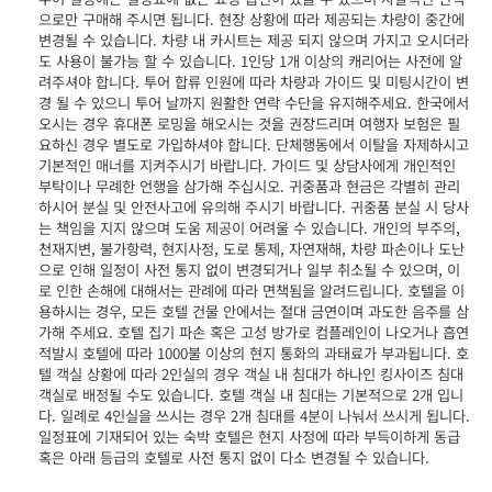
으로만 구매해 주시면 됩니다. 현장 상황에 따라 제공되는 차량이 중간에
변경될 수 있습니다. 차량 내 카시트는 제공 되지 않으며 가지고 오시더라
도 사용이 불가능 할 수 있습니다. 1인당 1개 이상의 캐리어는 사전에 알
려주셔야 합니다. 투어 합류 인원에 따라 차량과 가이드 및 미팅시간이 변
경 될 수 있으니 투어 날까지 원활한 연락 수단을 유지해주세요. 한국에서
오시는 경우 휴대폰 로밍을 해오시는 것을 권장드리며 여행자 보험은 필
요하신 경우 별도로 가입하셔야 합니다. 단체행동에서 이탈을 자제하시고
기본적인 매너를 지켜주시기 바랍니다. 가이드 및 상담사에게 개인적인
부탁이나 무례한 언행을 삼가해 주십시오. 귀중품과 현금은 각별히 관리
하시어 분실 및 안전사고에 유의해 주시기 바랍니다. 귀중품 분실 시 당사
는 책임을 지지 않으며 도움 제공이 어려울 수 있습니다. 개인의 부주의,
천재지변, 불가항력, 현지사정, 도로 통제, 자연재해, 차량 파손이나 도난
으로 인해 일정이 사전 통지 없이 변경되거나 일부 취소될 수 있으며, 이
로 인한 손해에 대해서는 관례에 따라 면책됨을 알려드립니다. 호텔을 이
용하시는 경우, 모든 호텔 건물 안에서는 절대 금연이며 과도한 음주를 삼
가해 주세요. 호텔 집기 파손 혹은 고성 방가로 컴플레인이 나오거나 흡연
적발시 호텔에 따라 1000불 이상의 현지 통화의 과태료가 부과됩니다. 호
텔 객실 상황에 따라 2인실의 경우 객실 내 침대가 하나인 킹사이즈 침대
객실로 배정될 수도 있습니다. 호텔 객실 내 침대는 기본적으로 2개 입니
다. 일례로 4인실을 쓰시는 경우 2개 침대를 4분이 나눠서 쓰시게 됩니다.
일정표에 기재되어 있는 숙박 호텔은 현지 사정에 따라 부득이하게 동급
혹은 아래 등급의 호텔로 사전 통지 없이 다소 변경될 수 있습니다.