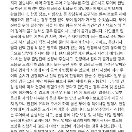
지지 않습니다. 예약 확정은 투어 가능여부를 확인 받으시고 투어비 완납
을 하신 후 예약번호와 미팅장소 확답을 이메일이나 메세지로 받으셔야
완료됩니다. 항공 정보, 미팅장소 등 상담원이 요구하는 필수 정보를 제때
제공하지 않으시는 경우 환불 없이 투어 참여가 거부될 수 있습니다. 투어
진행을 위해 필수적인 서류 미비와 항공 연착 등 개인적인 사유로 인해 투
어 참여가 불가능하신 경우 환불이나 보상이 불가능합니다. 개인별로 입
출국에 필요한 기본적인 서류, 여권, 전자여행허가 등은 별도로 준비하라
고지 하지 않으니 직접 사전에 준비해 주셔야 합니다. 가이드, 운전기사
팁과 선택 관광 비용은 별도의 안내가 없는 이상 현장에서 현지 통화의 현
금으로 납부해 주시면 됩니다. 현지 옵션투어가 반드시 사전에 예약되어
야 하는 경우 출발전에 신청해 주십시오. 현장에서 참여가 불가능한 경우
도움을 드리기 어렵습니다. 모든 옵션 투어 및 입장료 등의 가격은 날짜와
현지 업체의 사정에 따라 금액이 변동될 수 있으며, 현지 사정에 따라 투
어의 순서가 변경되거나 선택 관광이 진행되지 않을 수 있습니다. 일부 옵
션의 경우 12세 미만 아동은 보호자 동반 하에 이용 가능합니다. 당일 건
강 상태에 따라 건강에 위험요소가 있다고 판단되는 경우 투어 및 옵션투
어에 참가하실 수 없으며 이 경우 환불 대상에 포함되지 않습니다. 일부
옵션을 제외한 대부분의 옵션 투어는 안전 교육이나 보호장구가 제공 되
지 않으니 안전에 유의해 주셔야 하며 옵션 투어 중 특이사항 발생시 현장
상황에 따라 도움을 드리기 어려울 수 있습니다. 또한 외주업체가 진행하
는 투어에서 발생하는 사고, 분실 등에 대한 보상 및 처리는 해당 업체의
규정에 따르며 고객님께서 해당 업체와 협의하셔야 하며 귀사는 별도의
보상을 진행하지 않으니 여행자 보험에 가입하시는 것을 추천드립니다.
투어 일정에는 일정표에 없는 쇼핑 옵션이 있을 수 있으며 자발적인 선택