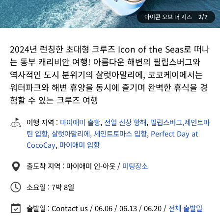
아이콘 오브 더 시즈
2/7
2024년 런칭한 초대형 크루즈 Icon of the Seas로 떠나
는 동부 캐리비안 여행! 아름다운 해변의 필립스버그와
역사적인 도시 분위기의 샬럿아말리에, 코코케이에서는
워터파크와 해변 휴양을 동시에 즐기며 완벽한 휴식을 경
험할 수 있는 크루즈 여행
여행 지역 :
마이애미 출항
,
전일 선상 항해
,
필립스버그,세인트마
틴 입항
,
샬럿아말리에, 세인트토마스 입항
,
Perfect Day at
CocoCay
,
마이애미 입항
출도착 지역 : 마이애미 인-아웃 /
미팅장소
소요일 : 7박 8일
출발일 : Contact us / 06.06 / 06.13 / 06.20 /
전체 출발일