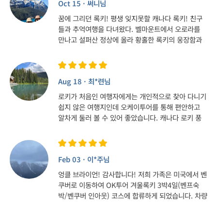
Oct 15 · 써니님
었으며, 이동 중 버스 안에서 안드레아 가이드님이 들
려주신 관광지 소개 뿐만 아니라 캐나다 역사와 복지
꿈에 그리던 록키! 평생 잊지못할 캐나다 록키! 친구
제도 등도 아주 재미있고 유익했습니다. 대형버스로
들과 추억여행을 다녀왔다. 벨마운트에서 오로라를
편안하게 이동을 도와주신 기사님과, 현지인들에게만
만나고 설퍼산 정상에 올라 황홀한 록키의 웅장함과
알려진 멋진 장소도 열정적으로 공개하고 안내해 주
보우강의 유려함의 대비를 느낄 수 있었다. 벤프에서
신 안드레아 가이드님께 진심으로 감사 드립니다. 다
행복한 저녁식사를 하며 각자의 삶을 이야기하며 나
음번 아들들과 캐나다 여행할 때 꼭 다시 만나기를 기
를 돌아보기도 하였다. 돌산을 걸어들어가 만난 모레
대하겠습니다. 그때까지 건강하고 행복하게 보내세
Aug 18 · 최*련님
인호수의 코발트블루의 반짝임은 가슴 무클한 설레임
요.
으로 다가왔다. 코퀴할라 하이에이를 타고 제스퍼에
로키가 처음인 여행자에게는 개인적으로 찾아 다니기
서 시작된 록키여행은 콜롶비아 빙원을 지나고 레이
쉽지 않은 여행지인데 오케이투어를 통해 편안하고
크루이스와 페이크호수, 보우강, 모레인호수, 투젝호
알차게 둘러 볼 수 있어 좋았습니다. 캐나다 로키 풍
수 에메랄드 호수로 이어졌다. 3박 4일간의 록키는 잊
광이 기가 막히게 아름다워서 다음에는 캠핑카 여행
지못할 록키는 한동안은 친구들의 입에서 회자될것이
에 또 도전해보고 싶은 욕심이 생기네요. 박식하신
다. 캐나다의 역사와 문화, 교육, 살아가는 모습들을
Andrew가이드님이 '아는 만큼 보인다'고 역사, 문
알게되었고 이번 여행을 통해 내가 있어야할 곳과 살
Feb 03 · 이*주님
화, 지리, 과학 등 광범위하게 배경 설명 잘 해주셔서
아가는 의미, 내일의 나의 삶도 되돌아보게 된다. 여
어른은 물론 특히 함께 간 아이에게 교육적으로 정말
엉클 브라이언! 감사합니다! 저희 가족은 미국에서 벤
행의 묘미는 록키산 봉우리 마다의 사연과 의미를 유
유익하고 좋았어요. 모레인레이크는 입장료도 내고
쿠버로 이동하여 OK투어 겨울록키 3박4일(벤프숙
창하고 톡톡튀는 멘트로 전해주신 로라가이드님에게
셔틀로만 들어갈 수 있는 웅장한 장소인만큼 넘 멋져
박/벤쿠버 인아웃) 코스에 합류하게 되었습니다. 차량
서 더욱 빛이 났다. 함께 여행하는 일행분들을 스토리
서 투어 시간 배분할때 다른 작은 호수의 시간을 조금
을 4일동안 주차하는 문제가 컸는데요. 픽업장소로
텔링으로 감화시켰고 재치있는 퀴즈와 방대한 지식으
아껴서 모레인레이크 시간을 조금 더 확보해도 더 좋
가능한 호텔, 그 호텔 주차비 등을 상세히 알려주셔서