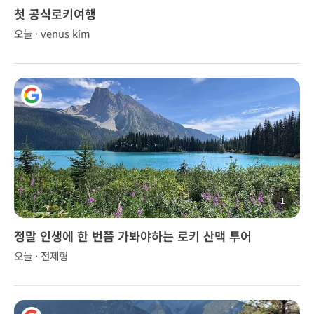
첫 공식로키여행
오늘 · venus kim
1
정말 인생에 한 번쯤 가봐야하는 로키 산맥 투어
오늘 · 전제형