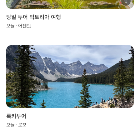
1
당일 투어 빅토리아 여행
오늘 · 어진EJ
1
록키투어
오늘 · 로꼬