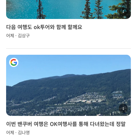
1
다음 여행도 ok투어와 함께 할께요
어제 · 김상구
1
이번 밴쿠버 여행은 OK여행사를 통해 다녀왔는데 정말
좋았습니다.
어제 · 김나영