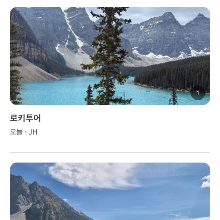
1
로키투어
오늘 · JH