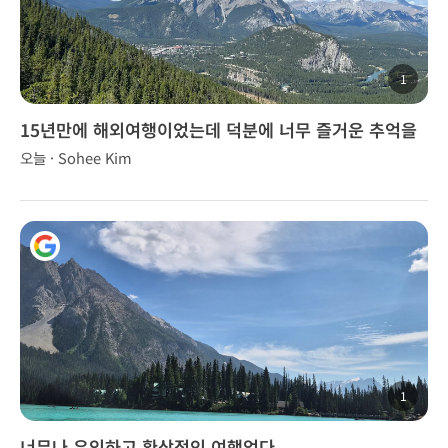
1
15년만에 해외여행이었는데 덕분에 너무 즐거운 추억을
만들었습니다.
오늘 · Sohee Kim
1
너무나 유익하고 환상적인 여행었다