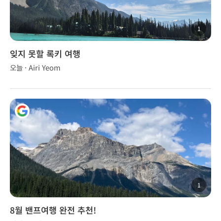
1
잊지 못할 록키 여행
오늘 · Airi Yeom
1
8월 밴프여행 완전 추천!