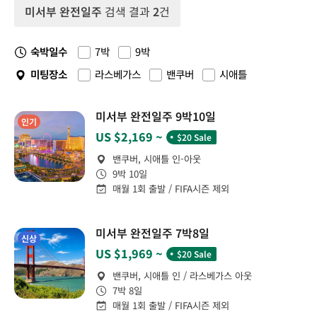
미서부 완전일주
검색 결과
2
건
숙박일수
7박
9박
미팅장소
라스베가스
밴쿠버
시애틀
미서부 완전일주 9박10일
인기
˙
US $2,169 ~
$20 Sale
밴쿠버, 시애틀 인-아웃
9박 10일
매월 1회 출발 / FIFA시즌 제외
미서부 완전일주 7박8일
신상
˙
US $1,969 ~
$20 Sale
밴쿠버, 시애틀 인 / 라스베가스 아웃
7박 8일
매월 1회 출발 / FIFA시즌 제외