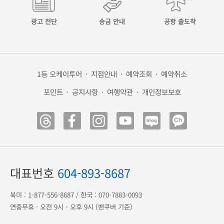
광고 전단
송금 안내
공항 출도착
1등 오케이투어
·
지점안내
·
예약조회
·
예약취소
포인트
·
공지사항
·
여행약관
·
개인정보보호
대표번호
604-893-8687
북미 :
1-877-556-8687
/ 한국 :
070-7883-0093
연중무휴 · 오전 9시 - 오후 9시 (밴쿠버 기준)