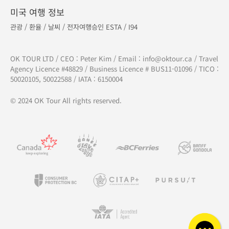
미국 여행 정보
관광
/
환율
/
날씨
/
전자여행승인 ESTA
/
I94
OK TOUR LTD / CEO : Peter Kim / Email :
info@oktour.ca
/ Travel
Agency Licence #48829 / Business Licence # BUS11-01096 / TICO :
50020105, 50022588 / IATA : 6150004
© 2024 OK Tour All rights reserved.