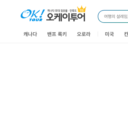
여행의 설레임
캐나다
밴프 록키
오로라
미국