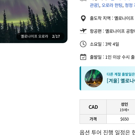
관광)
,
오로라 헌팅
,
청정 
출도착 지역 : 옐로나이프 
항공편 : 옐로나이프 공항
옐로나이프 오로라
2/17
소요일 : 3박 4일
출발일 : 1인 이상 수시 출발 /
다른 계절 출발일은
[겨울] 옐로나
성인
CAD
19세+
가격
$650
옵션 투어 진행 일정은 