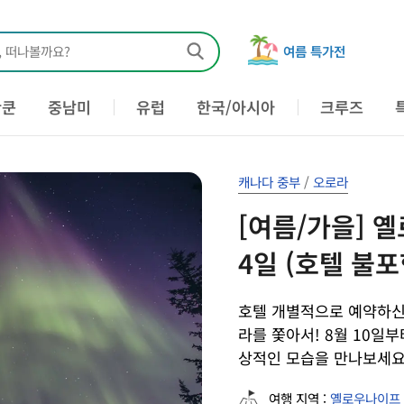
, 떠나볼까요?
여름 특가전
칸쿤
중남미
유럽
한국/아시아
크루즈
캐나다 중부
/
오로라
[여름/가을] 
4일 (호텔 불포
호텔 개별적으로 예약하신 
라를 쫓아서! 8월 10일
상적인 모습을 만나보세요! 
여행 지역 :
옐로우나이프 공