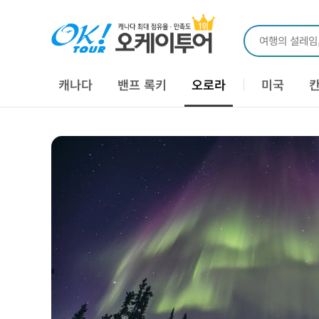
여행의 설레임
캐나다
밴프 록키
오로라
미국