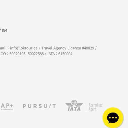
/
I94
mail :
info@oktour.ca
/ Travel Agency Licence #48829 /
CO : 50020105, 50022588 / IATA : 6150004