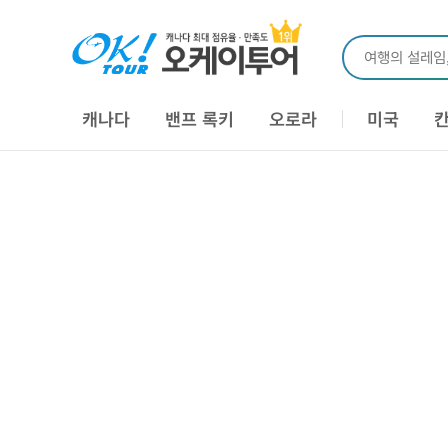
여행의 설레임
캐나다
밴프 록키
오로라
미국