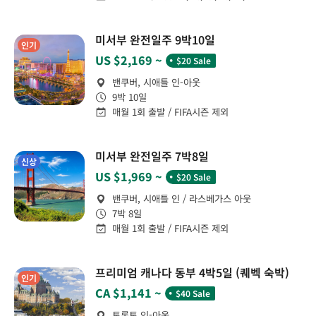
미서부 완전일주 9박10일
인기
˙
US $2,169 ~
$20 Sale
밴쿠버, 시애틀 인-아웃
9박 10일
매월 1회 출발 / FIFA시즌 제외
미서부 완전일주 7박8일
신상
˙
US $1,969 ~
$20 Sale
밴쿠버, 시애틀 인 / 라스베가스 아웃
7박 8일
매월 1회 출발 / FIFA시즌 제외
프리미엄 캐나다 동부 4박5일 (퀘벡 숙박)
인기
˙
CA $1,141 ~
$40 Sale
토론토 인-아웃