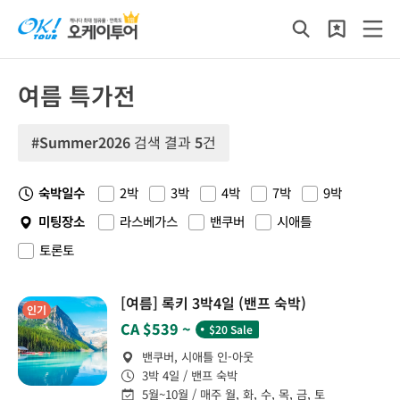
여름 특가전
#Summer2026
검색 결과
5
건
숙박일수
2박
3박
4박
7박
9박
미팅장소
라스베가스
밴쿠버
시애틀
토론토
[여름] 록키 3박4일 (밴프 숙박)
인기
˙
CA $539 ~
$20 Sale
밴쿠버, 시애틀 인-아웃
3박 4일 / 밴프 숙박
5월~10월 / 매주 월, 화, 수, 목, 금, 토