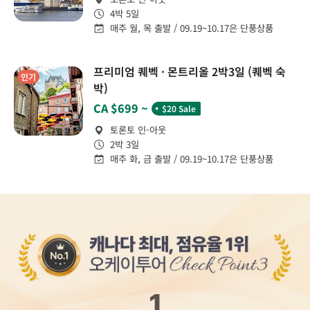
4박 5일
매주 월, 목 출발 / 09.19~10.17은 단풍상품
프리미엄 퀘벡 · 몬트리올 2박3일 (퀘벡 숙
인기
박)
˙
CA $699 ~
$20 Sale
토론토 인-아웃
2박 3일
매주 화, 금 출발 / 09.19~10.17은 단풍상품