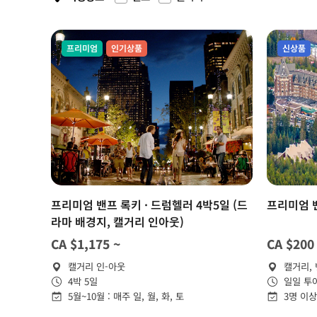
프리미엄
인기상품
신상품
프리미엄 밴프 록키 · 드럼헬러 4박5일 (드
프리미엄 
라마 배경지, 캘거리 인아웃)
CA $1,175 ~
CA $200
캘거리 인-아웃
캘거리,
4박 5일
일일 투
5월~10월 : 매주 일, 월, 화, 토
3명 이상
~10월 :