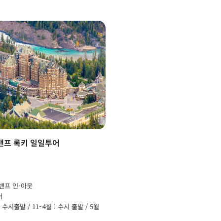
밴프 록키 일일투어
 밴프 인-아웃
어
 수시출발 / 11~4월 : 수시 출발 / 5월
 매주 월, 화, 수, 목