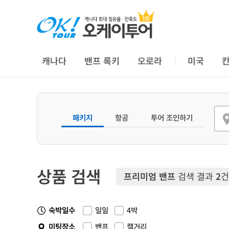
캐나다
밴프 록키
오로라
미국
패키지
항공
투어 조인하기
상품 검색
프리미엄 밴프
검색 결과
2
건
숙박일수
일일
4박
미팅장소
밴프
캘거리