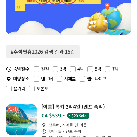
#추석연휴2026
검색 결과
16
건
숙박일수
일일
3박
4박
5박
7박
미팅장소
밴쿠버
시애틀
옐로나이프
캘거리
토론토
[여름] 록키 3박4일 (밴프 숙박)
인기
˙
CA $539 ~
$20 Sale
밴쿠버, 시애틀 인-아웃
3박 4일 / 밴프 숙박