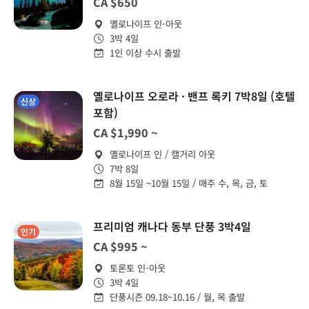
CA $650
옐로나이프 인-아웃
3박 4일
1인 이상 수시 출발
옐로나이프 오로라 · 밴프 록키 7박8일 (호텔
신상
포함)
CA $1,990 ~
옐로나이프 인 / 캘거리 아웃
7박 8일
8월 15일 ~10월 15일 / 매주 수, 목, 금, 토
프리미엄 캐나다 동부 단풍 3박4일
인기
CA $995 ~
토론토 인-아웃
3박 4일
단풍시즌 09.18~10.16 / 월, 목 출발