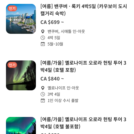
[여름] 밴쿠버 · 록키 4박5일 (카우보이 도시
인기
캘거리 숙박)
CA $699 ~
밴쿠버, 시애틀 인-아웃
4박 5일
5월~10월
[여름/가을] 옐로나이프 오로라 헌팅 투어 3
인기
박4일 (호텔 포함)
CA $840 ~
옐로나이프 인-아웃
3박 4일
1인 이상 수시 출발
[여름/가을] 옐로나이프 오로라 헌팅 투어 3
박4일 (호텔 불포함)