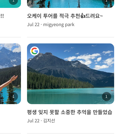
!
오케이 투어를 적극 추천👍드려요~
Jul 22 · migyeong park
1
1
평생 잊지 못할 소중한 추억을 만들었습
니다.
Jul 22 · 김지선