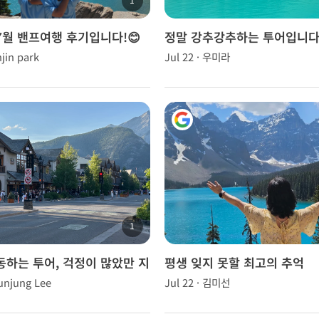
7월 밴프여행 후기입니다!😊
정말 강추강추하는 투어입니다!
njin park
Jul 22 · 우미라
1
동하는 투어, 걱정이 많았만 지
평생 잊지 못할 최고의 추억
게 설명해주셔서 즐거운 시간!
yunjung Lee
Jul 22 · 김미선