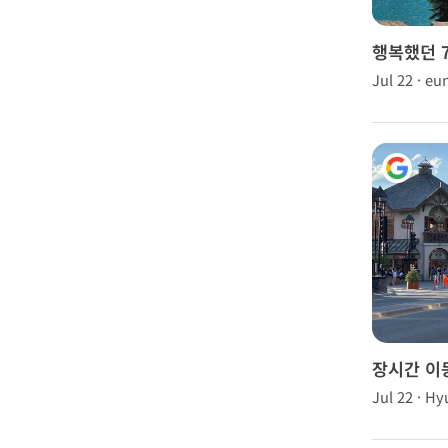
행복했던 
🤍🩵
Jul 22 · eu
장시간 이
루하지 않
Jul 22 · H