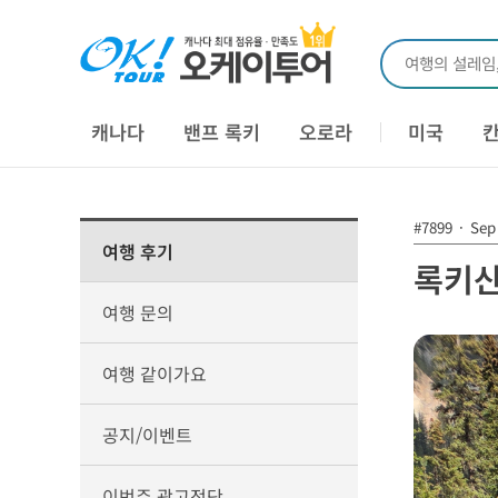
여행의 설레임
캐나다
밴프 록키
오로라
미국
#7899
·
Sep 
여행 후기
록키산
여행 문의
여행 같이가요
공지/이벤트
이번주 광고전단