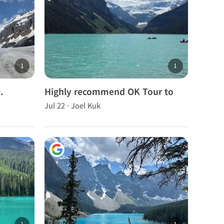
1
1
.
Highly recommend OK Tour to
anyone visiting the Canadian
Jul 22 · Joel Kuk
Rockies!
1
1