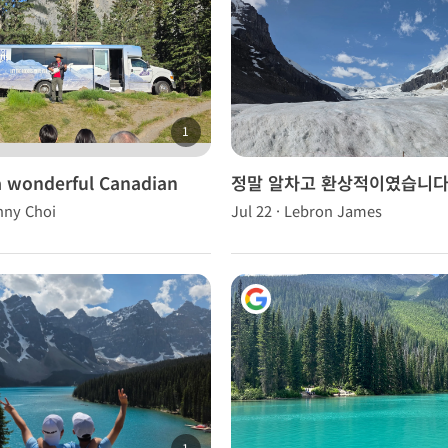
1
 wonderful Canadian
정말 알차고 환상적이였습니다
tour with OK Tour
unny Choi
Jul 22 · Lebron James
1