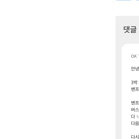
댓글
OK 
안녕
3박
밴프
밴프
버스
다 
다음
다시