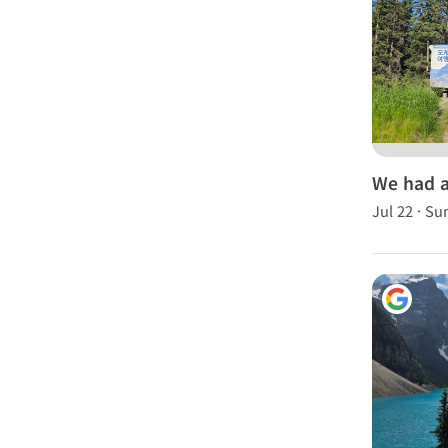
We had a
Rockies 
Jul 22 · S