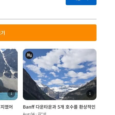
보기
1
1
행지였어
Banff 다운타운과 5개 호수를 환상적인
날씨에서 즐길 수 있었어요.
Aug 04 · 김*성