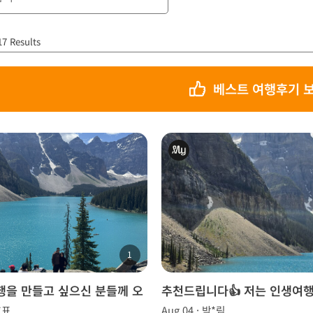
17 Results
베스트 여행후기 
1
행을 만들고 싶으신 분들께 오
추천드립니다👍 저는 인생여
 추천합니다~!
*표
Aug 04 · 박*림
요!