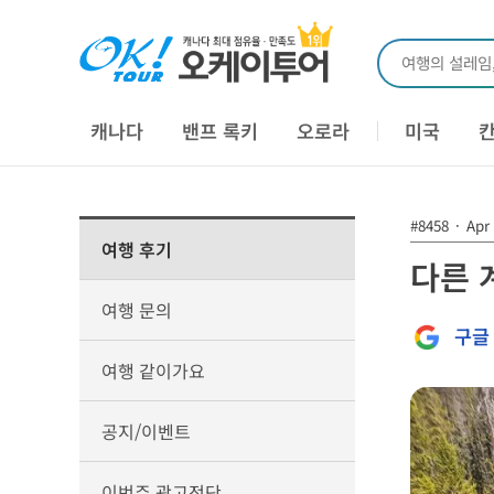
여행의 설레임
캐나다
밴프 록키
오로라
미국
#8458
·
Apr 
여행 후기
다른 
여행 문의
구글
여행 같이가요
공지/이벤트
이번주 광고전단