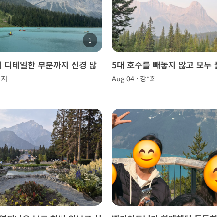
1
 디테일한 부분까지 신경 많
5대 호수를 빼놓지 않고 모두 
는 스타일이라 투어 내내 편하
가장 행복했습니다.
*지
Aug 04 · 강*희
녀왔습니다.
1