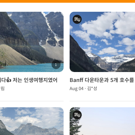
1
다👍 저는 인생여행지였어
Banff 다운타운과 5개 호수
날씨에서 즐길 수 있었어요.
*림
Aug 04 · 김*성