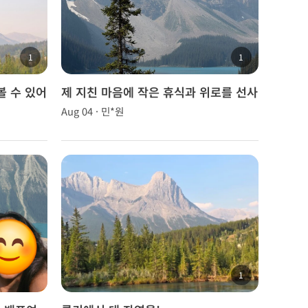
1
1
볼 수 있어
제 지친 마음에 작은 휴식과 위로를 선사
해 준 고마운 시간
Aug 04 · 민*원
1