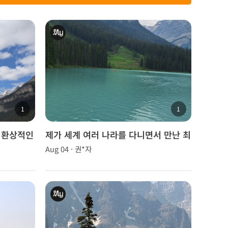
1
1
를 환상적인
제가 세계 여러 나라를 다니면서 만난 최
고의 가이드님 이었습니다
Aug 04 · 권*자