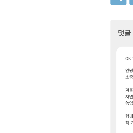
댓글
OK 
안녕
소중
겨울
자연
씀입
함께
척 