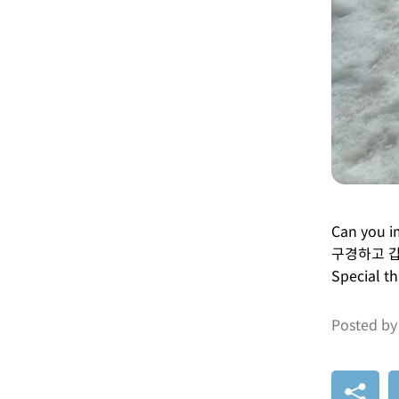
Can you
구경하고 갑
Special t
Posted by