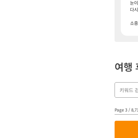
눈이
다시
소중
여행 
Page 3 / 8,7