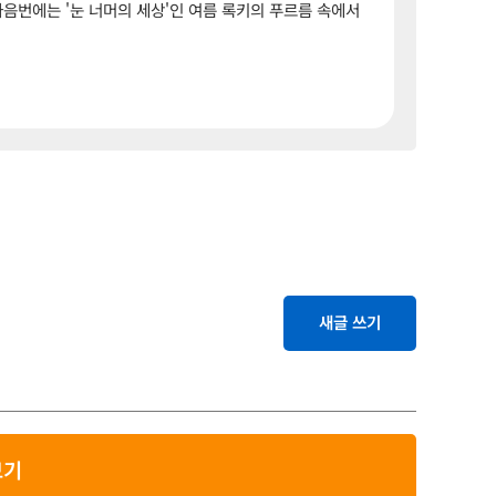
음번에는 '눈 너머의 세상'인 여름 록키의 푸르름 속에서
새글 쓰기
보기