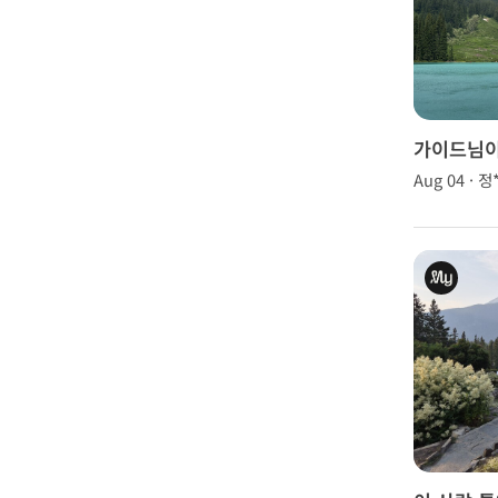
가이드님이
이 써주시
Aug 04 · 정
게 잘 다