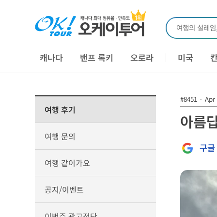
여행의 설레임
캐나다
밴프 록키
오로라
미국
#8451
·
Apr 
여행 후기
아름답
여행 문의
구글
여행 같이가요
공지/이벤트
이번주 광고전단