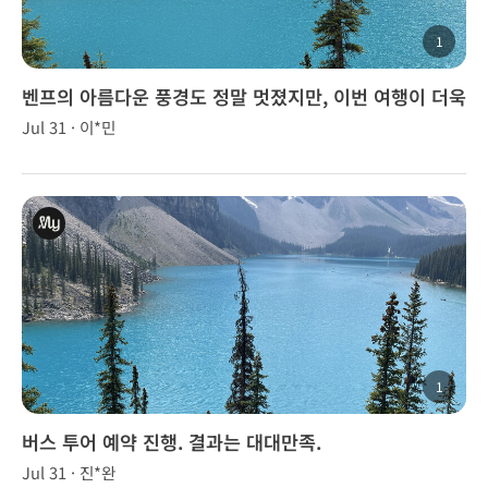
1
벤프의 아름다운 풍경도 정말 멋졌지만, 이번 여행이 더욱
특별했던 이유는 이승훈 가이드님 덕분이었습니다.
Jul 31 · 이*민
1
버스 투어 예약 진행. 결과는 대대만족.
Jul 31 · 진*완