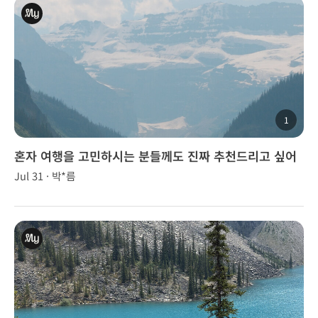
1
혼자 여행을 고민하시는 분들께도 진짜 추천드리고 싶어
요! 좋은 추억 만들어주셔서 감사합니다😊🌟
Jul 31 · 박*름