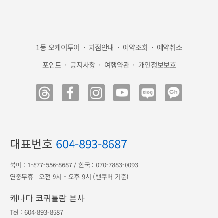
1등 오케이투어
·
지점안내
·
예약조회
·
예약취소
포인트
·
공지사항
·
여행약관
·
개인정보보호
대표번호
604-893-8687
북미 :
1-877-556-8687
/ 한국 :
070-7883-0093
연중무휴 · 오전 9시 - 오후 9시 (밴쿠버 기준)
캐나다 코퀴틀람 본사
Tel :
604-893-8687