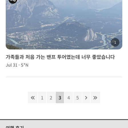
1
가족들과 처음 가는 밴프 투어였는데 너무 좋았습니다
Jul 31 · S*N
~⛰️💗
1
2
3
4
5
여행 후기