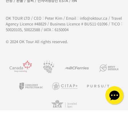
관광
/
환율
/
날씨
/
전자여행승인 ESTA
/
I94
OK TOUR LTD / CEO : Peter Kim / Email :
info@oktour.ca
/ Travel
Agency Licence #48829 / Business Licence # BUS11-01096 / TICO :
50020105, 50022588 / IATA : 6150004
© 2024 OK Tour All rights reserved.