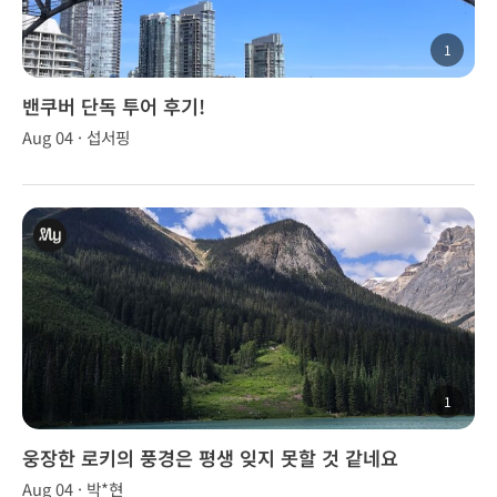
1
밴쿠버 단독 투어 후기!
Aug 04 · 섭서핑
1
웅장한 로키의 풍경은 평생 잊지 못할 것 같네요
Aug 04 · 박*현