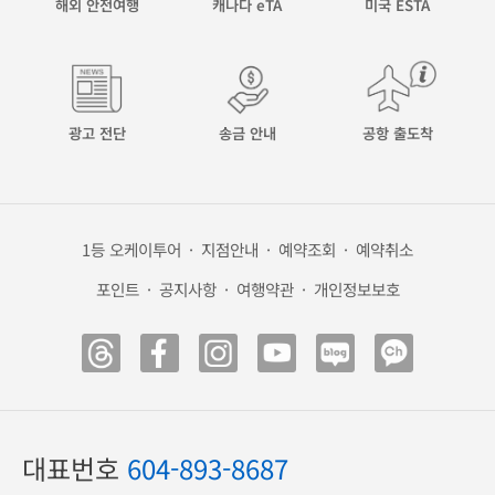
해외 안전여행
캐나다 eTA
미국 ESTA
광고 전단
송금 안내
공항 출도착
1등 오케이투어
·
지점안내
·
예약조회
·
예약취소
포인트
·
공지사항
·
여행약관
·
개인정보보호
대표번호
604-893-8687