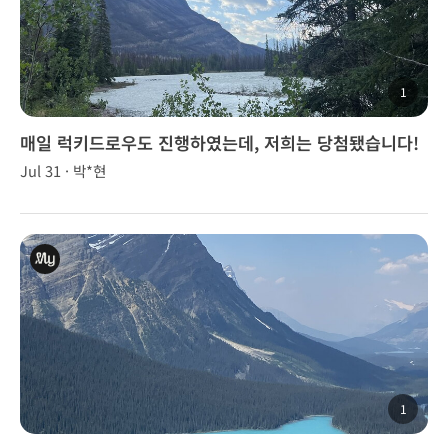
1
매일 럭키드로우도 진행하였는데, 저희는 당첨됐습니다!
여행 중 당첨의 기쁨도 맛보았습니다.
Jul 31 · 박*현
1