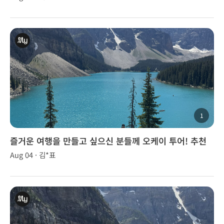
1
즐거운 여행을 만들고 싶으신 분들께 오케이 투어! 추천
합니다~!
Aug 04 · 김*표