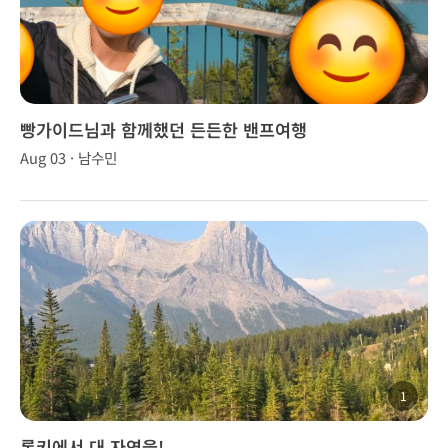
빵가이드님과 함께했던 든든한 밴프여행
Aug 03 · 남수민
1
록키에서 대 자연을!