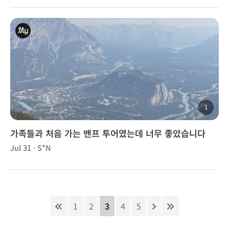
1
가족들과 처음 가는 밴프 투어였는데 너무 좋았습니다
Jul 31 · S*N
~⛰️💗
1
2
3
4
5