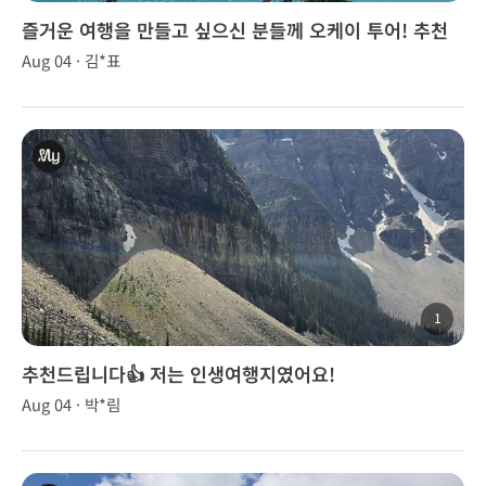
즐거운 여행을 만들고 싶으신 분들께 오케이 투어! 추천
합니다~!
Aug 04 · 김*표
1
추천드립니다👍 저는 인생여행지였어요!
Aug 04 · 박*림