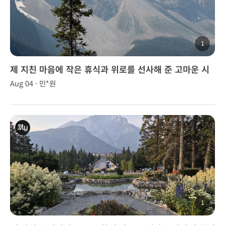
1
제 지친 마음에 작은 휴식과 위로를 선사해 준 고마운 시
간
Aug 04 · 민*원
1