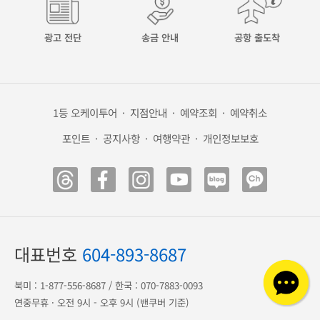
광고 전단
송금 안내
공항 출도착
1등 오케이투어
·
지점안내
·
예약조회
·
예약취소
포인트
·
공지사항
·
여행약관
·
개인정보보호
대표번호
604-893-8687
북미 :
1-877-556-8687
/ 한국 :
070-7883-0093
연중무휴 · 오전 9시 - 오후 9시 (밴쿠버 기준)