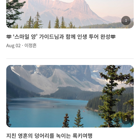
1
🫶 '스마일 양' 가이드님과 함께 인생 투어 완성🫶
Aug 02 · 이정흔
1
지친 영혼의 덩어리를 녹이는 록키여행