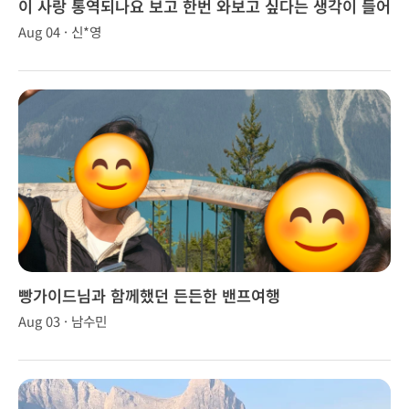
이 사랑 통역되나요 보고 한번 와보고 싶다는 생각이 들어
서 여름휴가차원에서 캐나다 방문
Aug 04 · 신*영
빵가이드님과 함께했던 든든한 밴프여행
Aug 03 · 남수민