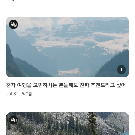
1
혼자 여행을 고민하시는 분들께도 진짜 추천드리고 싶어
요! 좋은 추억 만들어주셔서 감사합니다😊🌟
Jul 31 · 박*름