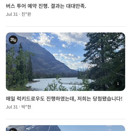
버스 투어 예약 진행. 결과는 대대만족.
Jul 31 · 진*완
1
매일 럭키드로우도 진행하였는데, 저희는 당첨됐습니다!
여행 중 당첨의 기쁨도 맛보았습니다.
Jul 31 · 박*현