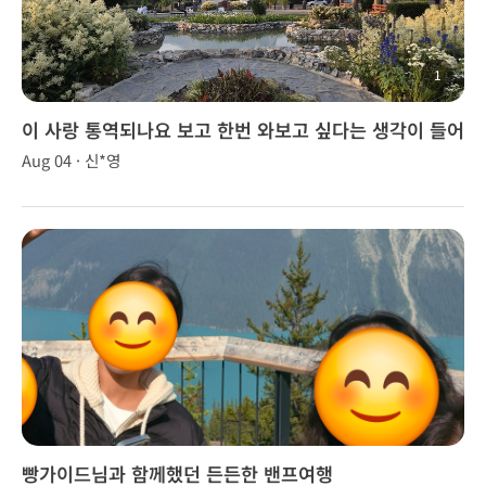
1
이 사랑 통역되나요 보고 한번 와보고 싶다는 생각이 들어
서 여름휴가차원에서 캐나다 방문
Aug 04 · 신*영
빵가이드님과 함께했던 든든한 밴프여행