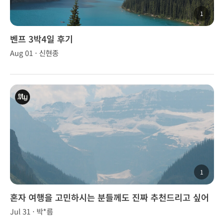
1
벤프 3박4일 후기
Aug 01 · 신현종
1
혼자 여행을 고민하시는 분들께도 진짜 추천드리고 싶어
요! 좋은 추억 만들어주셔서 감사합니다😊🌟
Jul 31 · 박*름