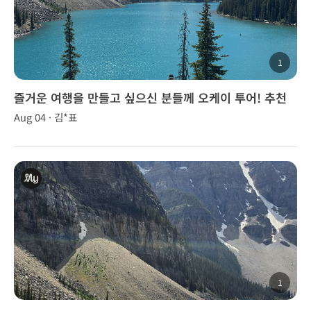
1
즐거운 여행을 만들고 싶으신 분들께 오케이 투어! 추천
합니다~!
Aug 04 · 김*표
1