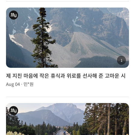
1
제 지친 마음에 작은 휴식과 위로를 선사해 준 고마운 시
간
Aug 04 · 민*원