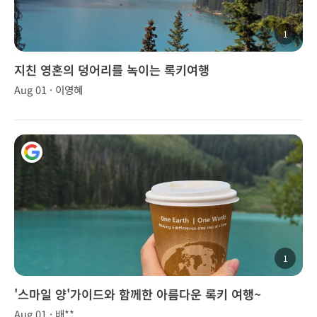
1
지친 영혼의 덩어리를 녹이는 록키여행
Aug 01 · 이영혜
1
'스마일 양'가이드와 함께한 아름다운 록키 여행~
Aug 01 · 배**