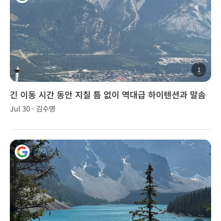
1
긴 이동 시간 동안 지칠 틈 없이 역대급 하이텐션과 말솜
씨
Jul 30 · 김수영