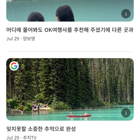
1
어디에 물어봐도 OK여행사를 추천해 주셨기에 다른 곳과
비교도 해보지 않고 결정
Jul 29 · 양보영
1
잊지못할 소중한 추억으로 완성
Jul 29 · 추지TV