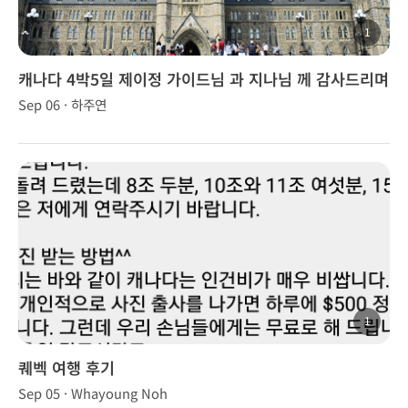
1
캐나다 4박5일 제이정 가이드님 과 지나님 께 감사드리며
(8/27-9/1/18)
Sep 06 · 하주연
1
퀘벡 여행 후기
Sep 05 · Whayoung Noh