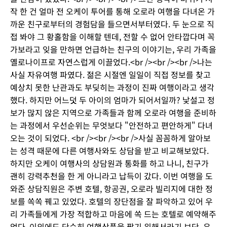
작 한 건 얼마 전 오케이 투어를 통해 오로라 여행을 다녀온 가
까운 친구로부터의 경험담을 들으면서부터였다. 두 눈으로 직
접 봐야 그 황홀함을 이해할 텐데, 전할 수 없어 안타깝다며 꼭
가보라고 잊을 만하면 언급하는 친구의 이야기는, 우리 가족을
옐로나이프로 자연스럽게 이끌었다.<br /><br /><br />나는
사실 자유여행 파였다. 젊은 시절엔 일일이 직접 정보를 찾고
예상치 못한 난관과도 부딪히는 과정이 진짜 여행이라고 생각
했다. 하지만 어느덧 두 아이의 엄마가 되어서일까? 낯설고 정
보가 많지 않은 지역으로 가족들과 함께 오로라 여행을 준비하
는 과정에서 우선순위는 무엇보다 "안전하고 편안하게" 다녀
오는 것이 되었다. <br /><br /><br />사실 꼼꼼하게 알아보
는 성격 때문에 다른 여행사와도 상담을 받고 비교해보았다.
하지만 오케이 여행사의 상담원과 통화를 하고 나니, 친구가
괜히 강력추천을 한 게 아니라고 납득이 갔다. 이번 여행을 도
와준 상담직원은 주변 호텔, 항공권, 오로라 빌리지에 대한 정
보를 쏙쏙 꿰고 있었다. 호텔의 장단점을 잘 파악하고 있어 우
리 가족들에게 가장 적합하고 마음에 쏙 드는 호텔로 예약해주
었다. 이외에도 단순히 여행상품을 팔기 위해서라기 보단, 우