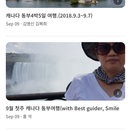
1
캐나다 동부4박5일 여행.(2018.9.3~9.7)
Sep 09 · 김명신 김복희
1
9월 첫주 캐나다 동부여행(with Best guider, Smile
Yang)
Sep 09 · 홍 석