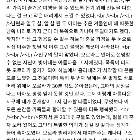
리 가족이 즐거운 여행을 할 수 있도록 돕기 위해 진심을 다한
다는 걸 크고 작은 배려에서 느낄 수 있었다. <br /><br /><br
/>남편과 열두 살, 열 살 된 두 아이는 추운 겨울인데 왜 따뜻한
남쪽 나라로 가지 굳이 더 북쪽으로 가냐며 투덜대기도 했다.
하지만 막상 그 형용할 수 없는 하늘의 춤을 광경을 두 눈으로
직접 마주한 첫날 밤 이후 그런 불평은 깨끗이 사라졌다. <br
/><br /><br />친구의 말이 맞았다. 오로라는 언어로 설명할
수 없는 자연이 빚어내는 아름다움 그 자체였다. 폭죽이 터지
듯 오로라가 줄기가 되어 하늘에서 흘러내리기 시작할 때 온몸
으로 느꼈던 그 전율이란! 특히 두 번째 날에는 운 좋게도 바로
머리 위에서 오로라가 30분 정도 쏟아졌는데, 그때의 감정을
나는 아마도 평생 잊지 못할 것만 같다. 그저 이렇게 아름다운
지구에 내가 존재함이 그저 감사할 따름이었다. 무엇보다 이
모든 순간을 가족들과 함께할 수 있음에 더욱 행복했다. <br
/><br /><br />혼자서 온 20대 친구들도 있었는데, 젊을 때 혼
자 보러 왔어도 그만의 특별한 의미가 생길 것 같다는 생각이
들어 좋아보였다. 오로라 빌리지에서 대여해주는 캐나다 구스