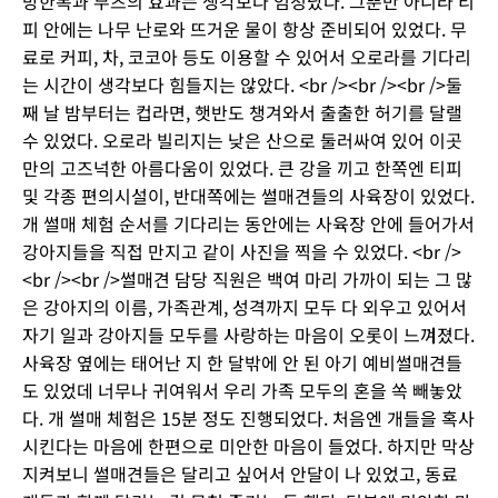
방한복과 부츠의 효과는 생각보다 엄청났다. 그뿐만 아니라 티
피 안에는 나무 난로와 뜨거운 물이 항상 준비되어 있었다. 무
료로 커피, 차, 코코아 등도 이용할 수 있어서 오로라를 기다리
는 시간이 생각보다 힘들지는 않았다. <br /><br /><br />둘
째 날 밤부터는 컵라면, 햇반도 챙겨와서 출출한 허기를 달랠
수 있었다. 오로라 빌리지는 낮은 산으로 둘러싸여 있어 이곳
만의 고즈넉한 아름다움이 있었다. 큰 강을 끼고 한쪽엔 티피
및 각종 편의시설이, 반대쪽에는 썰매견들의 사육장이 있었다.
개 썰매 체험 순서를 기다리는 동안에는 사육장 안에 들어가서
강아지들을 직접 만지고 같이 사진을 찍을 수 있었다. <br />
<br /><br />썰매견 담당 직원은 백여 마리 가까이 되는 그 많
은 강아지의 이름, 가족관계, 성격까지 모두 다 외우고 있어서
자기 일과 강아지들 모두를 사랑하는 마음이 오롯이 느껴졌다.
사육장 옆에는 태어난 지 한 달밖에 안 된 아기 예비썰매견들
도 있었데 너무나 귀여워서 우리 가족 모두의 혼을 쏙 빼놓았
다. 개 썰매 체험은 15분 정도 진행되었다. 처음엔 개들을 혹사
시킨다는 마음에 한편으로 미안한 마음이 들었다. 하지만 막상
지켜보니 썰매견들은 달리고 싶어서 안달이 나 있었고, 동료