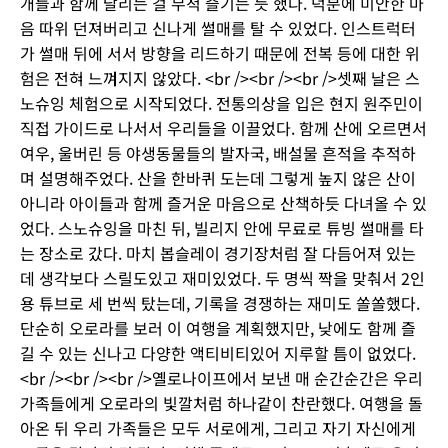
개들과 함께 달리는 걸 무척 즐기는 듯 했다. 덕분에 미안한 마
음 따위 던져버리고 신나게 썰매를 탈 수 있었다. 인스트럭터
가 썰매 뒤에 서서 방향을 리드하기 때문에 전복 등에 대한 위
험은 전혀 느껴지지 않았다. <br /><br /><br />셋째 날은 스
노슈잉 체험으로 시작되었다. 전통의상을 입은 현지 원주민이
직접 가이드로 나서서 우리들을 이끌었다. 함께 산에 오르면서
여우, 울버린 등 야생동물들의 발자국, 배설물 흔적을 추적하
며 설명해주었다. 산을 한바퀴 도는데 그렇게 높지 않은 산이
아니라 아이들과 함께 즐거운 마음으로 산책하듯 다녀올 수 있
었다. 스노슈잉을 마친 뒤, 빌리지 안에 무료로 튜빙 썰매를 타
는 장소로 갔다. 마치 봅슬레이 경기장처럼 잘 다듬어져 있는
데 생각보다 스릴도있고 재미있었다. 두 명씩 짝을 맞춰서 2인
용 튜브로 세 번씩 탔는데, 기록을 경쟁하는 재미도 쏠쏠했다.
단순히 오로라를 보러 이 여행을 계획했지만, 낮에도 함께 즐
길 수 있는 신나고 다양한 액티비티있어 지루할 틈이 없었다.
<br /><br /><br />옐로나이프에서 보낸 매 순간순간은 우리
가족들에게 오로라의 빛깔처럼 하나같이 찬란했다. 여행을 돌
아온 뒤 우리 가족들은 모두 서로에게, 그리고 자기 자신에게