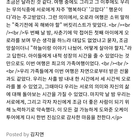
조금은 달라진 것 같다. 여행 중에도 그리고 그 이후에도 우리
는 무의식중에 서로에게 자주 '행복하다' '고맙다' ' 행운이
다'라는 주고받았다. 그런 의미에서, 오로라 여행은 소위 말하
는 "죽기전에 꼭 해봐야 할" 버킷리스트가 맞았다. <br /><br
/><br />두 번째 날 밤, 사춘기에 막 접어든 첫째 아이에게 오
로라를 보며 무슨 생각을 하느라 대답도 없었냐고 묻자, 조금
망설이더니 "하늘이랑 이야기 나눴어. 어떻게 살아야 할지."라
고 답한다. 아이들에게 내적 성장의 시간을 줄 수 있었다는 것
만으로도 이번 여행은 최고의 가족여행이었다. <br /><br />
<br />우리 가족들에게 이번 여행은 자연으로부터 받은 선물
과도 같았다. 우리는 사흘 밤 내내 한 시간에서 세 시간씩 오로
라를 볼 수 있었고, 그때마다 우리는 서로의 의미와 자신의 삶
에 대해 돌아보는 시간을 가질 수 있었다. 마지막 날 밤 우리는
서로에게, 그리고 각자 자신에게 조금 더 좋은 사람이 되기 위
해 노력하기로 약속했다. 이 모든 걸 가능하게 도와준 오케이
투어에게 다시 한번 진심으로 감사한 마음을 전한다.</p>
Posted by
김지연