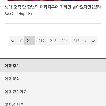
생애 오직 단 한번의 패키지투어 기회만 남아있다면?브라
이언, 브니장군님과 함께!
Sep 24 · Hope Kim
211
212
213
214
215
여행 후기
여행 문의
여행 같이가요
공지/이벤트