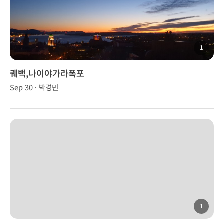
1
퀘백,나이야가라폭포
Sep 30 · 박경민
1