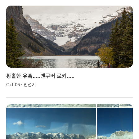
1
황홀한 유혹.....밴쿠버 로키.....
Oct 06 · 민선기