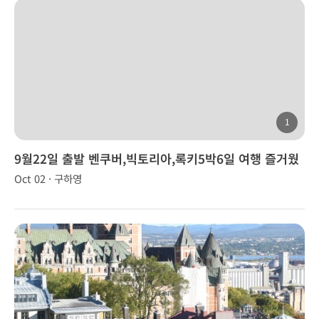
1
9월22일 출발 벤쿠버,빅토리아,록키5박6일 여행 즐거웠
습니다!
Oct 02 · 구하영