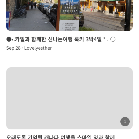
1
●•.카일과 함께한 신나는여행 록키 3박4일 ° . ○
Sep 28 · Lovelyesther
1
오래도록 기억될 캐나다 여행을 스마일 양과 함께