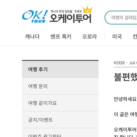
여행의 설레임
캐나다
밴프 록키
오로라
미국
#1928
·
Jul 
여행 후기
불편했
여행 문의
안녕하세요.
여행 같이가요
이 글은 여
공지/이벤트
오케이투어 
이번주 광고전단