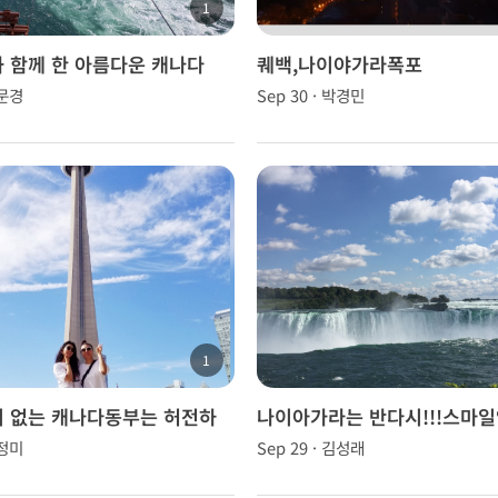
1
 함께 한 아름다운 캐나다
퀘백,나이야가라폭포
장문경
Sep 30 · 박경민
1
 없는 캐나다동부는 허전하
나이아가라는 반다시!!!스마일
~~
한정미
Sep 29 · 김성래