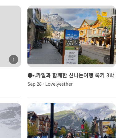
1
1
●•.카일과 함께한 신나는여행 록키 3박
4일 ° . ○
Sep 28 · Lovelyesther