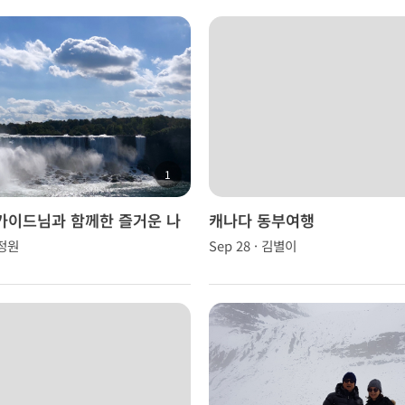
1
가이드님과 함께한 즐거운 나
캐나다 동부여행
투어
윤정원
Sep 28 · 김별이