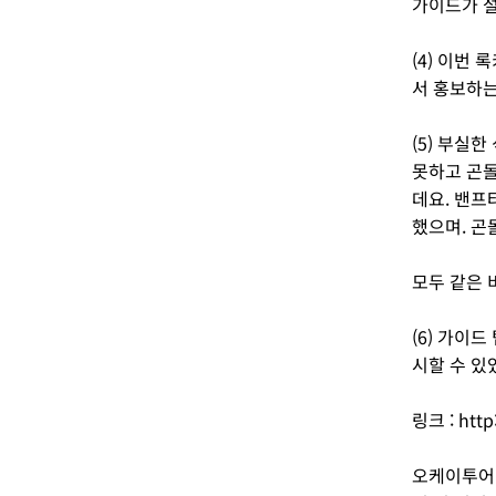
가이드가 설
(4) 이번
서 홍보하는
(5) 부실
못하고 곤
데요. 밴프
했으며. 곤
모두 같은 
(6) 가이
시할 수 있
링크 : http
오케이투어에