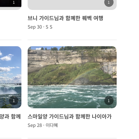
1
1
브니 가이드님과 함꼐한 퀘벡 여행
Sep 30 · S S
1
1
양과 함께
스마일양 가이드님과 함께한 나이아가
라 당일치기 패키지
Sep 28 · 이다혜