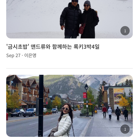
1
'금시초밥' 앤드류와 함께하는 록키3박4일
Sep 27 · 이은영
1