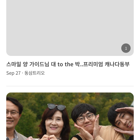
1
스마일 양 가이드님 대 to the 박..프리미엄 캐나다동부
(2박3일)
Sep 27 · 동삼트리오