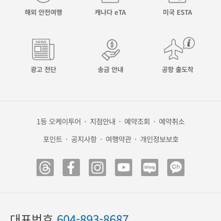
해외 안전여행
캐나다 eTA
미국 ESTA
광고 전단
송금 안내
공항 출도착
1등 오케이투어
·
지점안내
·
예약조회
·
예약취소
포인트
·
공지사항
·
여행약관
·
개인정보보호
대표번호
604-893-8687