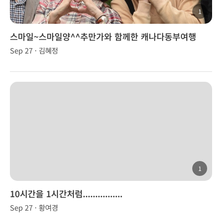
1
스마일~스마일양^^추만가와 함께한 캐나다동부여행
Sep 27 · 김혜정
1
10시간을 1시간처럼................
Sep 27 · 황여경