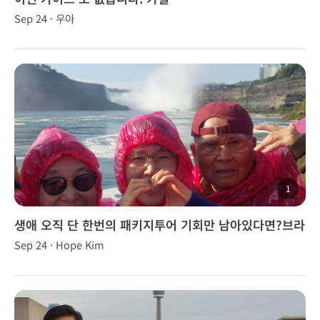
Sep 24 · 우아
1
생애 오직 단 한번의 패키지투어 기회만 남아있다면?브라
이언, 브니장군님과 함께!
Sep 24 · Hope Kim