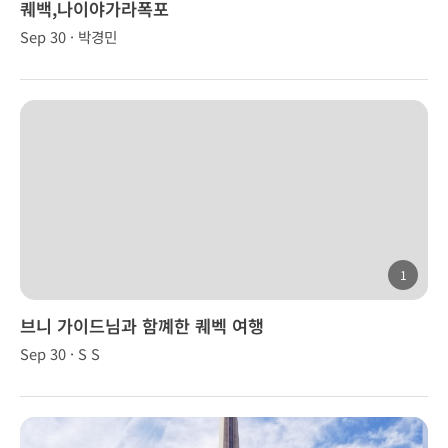
퀘백,나이야가라폭포
Sep 30 · 박경민
1
브니 가이드님과 함꼐한 퀘벡 여행
Sep 30 · S S