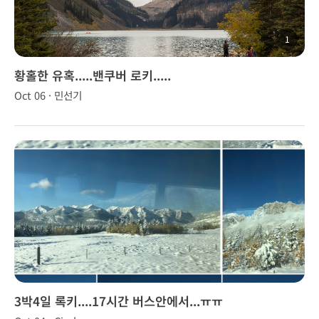
1
황홀한 유혹.....밴쿠버 로키.....
Oct 06 · 민선기
3박4일 록키....17시간 버스안에서...ㅠㅠ