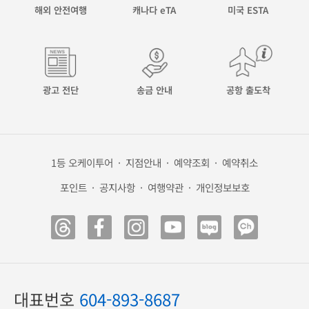
해외 안전여행
캐나다 eTA
미국 ESTA
광고 전단
송금 안내
공항 출도착
1등 오케이투어
·
지점안내
·
예약조회
·
예약취소
포인트
·
공지사항
·
여행약관
·
개인정보보호
대표번호
604-893-8687