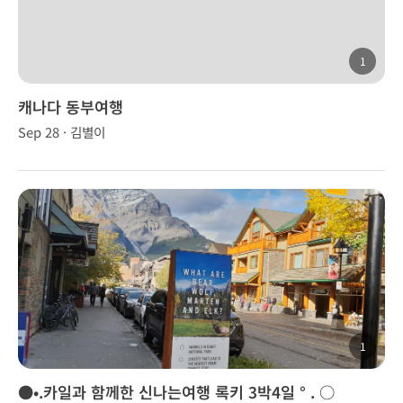
1
캐나다 동부여행
Sep 28 · 김별이
1
●•.카일과 함께한 신나는여행 록키 3박4일 ° . ○