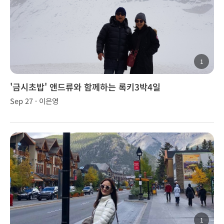
1
'금시초밥' 앤드류와 함께하는 록키3박4일
Sep 27 · 이은영
1