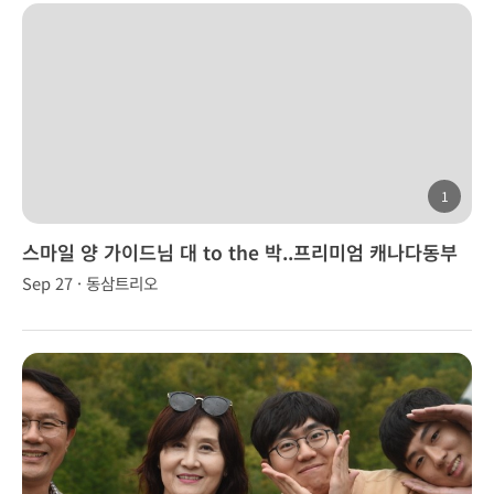
1
스마일 양 가이드님 대 to the 박..프리미엄 캐나다동부
(2박3일)
Sep 27 · 동삼트리오