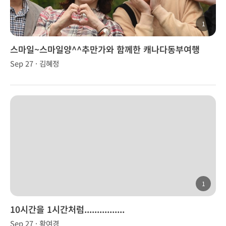
1
스마일~스마일양^^추만가와 함께한 캐나다동부여행
Sep 27 · 김혜정
1
10시간을 1시간처럼................
Sep 27 · 황여경