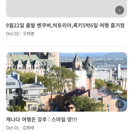
1
9월22일 출발 벤쿠버,빅토리아,록키5박6일 여행 즐거웠
습니다!
Oct 02 · 구하영
1
캐나다 여행은 강추 : 스마일 양!!!
Oct 01 · 김희태