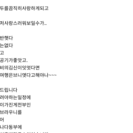
두를끔직히사랑하게되고
저사랑스러워보일수가..
반햇다
는없다
고
공기가좋앗고.
비의김신이잇엇다면
여행은브니엿다고해야나~~~
드립니다
려야하는일정에
이가진게전부인
브라우니를
어
나다동부에