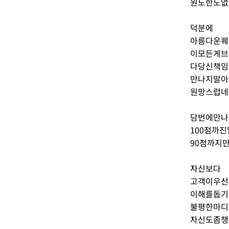
원도한도없
덕분에
아름다운퀘
이모든게브
다당신책임
만나지말아
원망스럽네
담번에만나
100점까
90점까지
자신보다
고객이우선
이해를돕기
불평한마디
자신도좀챙