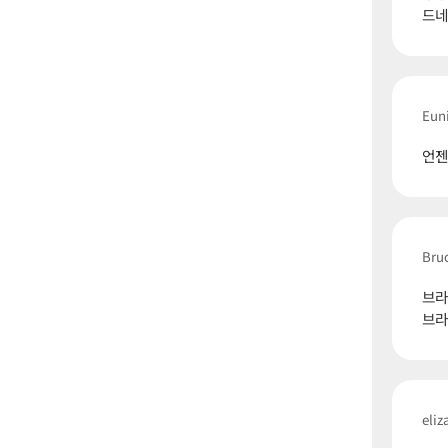
드네
Eun
언젠
Bru
브라
브라
eliz