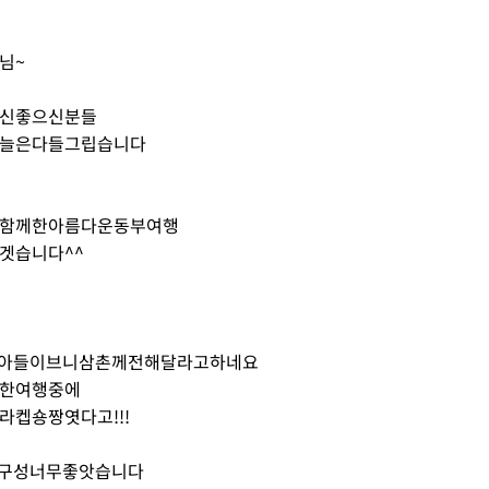
님~
신좋으신분들
늘은다들그립습니다
함께한아름다운동부여행
겟습니다^^
딩아들이브니삼촌께전해달라고하네요
한여행중에
라켑숑짱엿다고!!!
비구성너무좋앗습니다