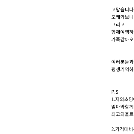
고맙습니다
오케와브니
그리고
함께여행하
가족같아오
여러분들과
평생기억하
P.S
1.저의초
엄마와함께
최고의울트
2.가격대