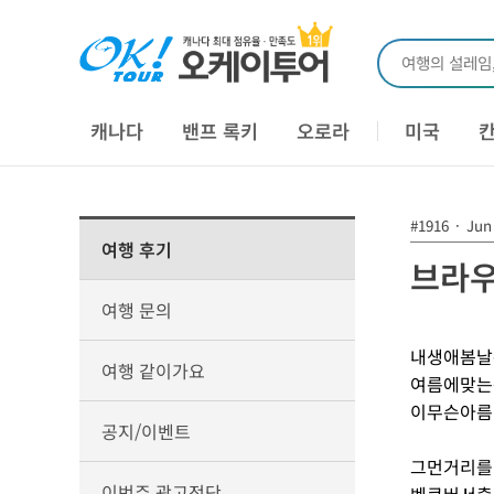
여행의 설레임
캐나다
밴프 록키
오로라
미국
#1916
·
Jun 
여행 후기
브라우
여행 문의
내생애봄날
여행 같이가요
여름에맞는
이무슨아름
공지/이벤트
그먼거리를.
이번주 광고전단