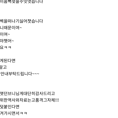
이흠뻑젖을수잇엇습니다
벡을떠나기싫어졋습니다
니때문이여~
이여~
야햇어~
요ㅋㅋ
게된다면
진말고
만안내부탁드립니다~~~
엿던브니님게대단히감사드리고
위한역사와자료는고품격그자체!!!
덧붙인다면
겨가시면서ㅋㅋ