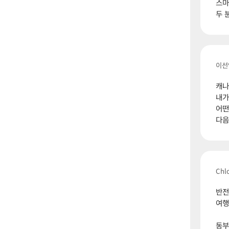
스마
두 
이선
캐나
내가
어떤
다음
Chl
반전
여행
동부