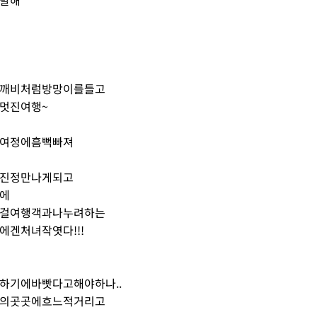
발해
깨비처럼방망이를들고
멋진여행~
여정에흠뻑빠져
진정만나게되고
에
걸여행객과나누려하는
에겐처녀작엿다!!!
하기에바빳다고해야하나..
의곳곳에흐느적거리고