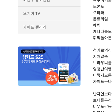
벤쿠버서출
토론토
오타와
오케이 TV
몬트리얼
퀘벡
가이드 갤러리
케나다를도
휘익돌아본
천키로의긴
지쳐갈즘
브라우니를
엄청난여행
이렇게모든
가이드는나
난자연보다
브니를구경
너무도감동