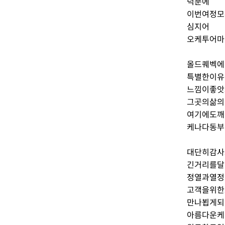
덕분에
이번여정모
심지어
오케투어마
올드퀘벡에
특별한이유
느낌이좋앗
그곳의삶의
여기에도깨
케나다동부
대단히감사
긴거리를달
정열과열정
고객을위한
만나뵙게되
아름다운케