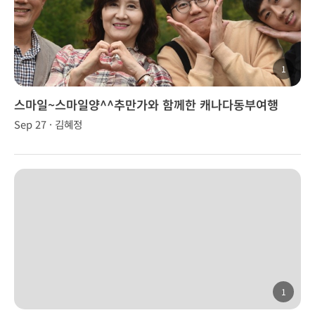
1
스마일~스마일양^^추만가와 함께한 캐나다동부여행
Sep 27 · 김혜정
1