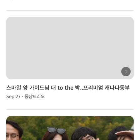
1
스마일 양 가이드님 대 to the 박..프리미엄 캐나다동부
(2박3일)
Sep 27 · 동삼트리오