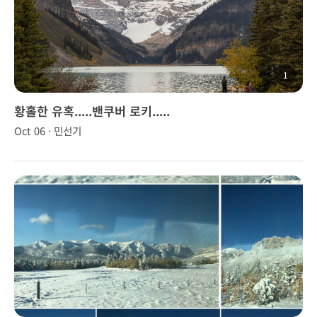
1
황홀한 유혹.....밴쿠버 로키.....
Oct 06 · 민선기