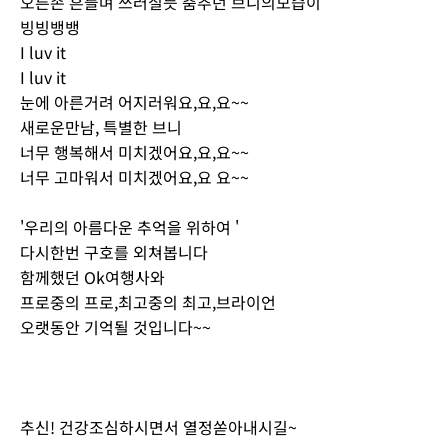
오른손 흔들며 쓰러질듯 춤추던 브니의모습이
빙빙뱅뱅
I luv it
I luv it
눈에 아른거려 어지러워요,요,요~~
새로운만남, 특별한 브니
너무 행복해서 미치겠어요,요,요~~
너무 고마워서 미치겠어요,요 요~~
'우리의 아름다운 추억을 위하여 '
다시한번 구호를 외쳐봅니다
함께했던 Ok여행사와
프로중의 프로,최고중의 최고,브라이언
오랫동안 기억될 것입니다~~
추신! 건강조심하시면서 열정쏟아내시길~