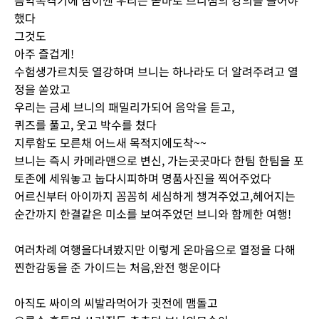
음악폭격기에 잠이깬 우리는 곧바로 브니샘의 강의를 들어야
했다
그것도
아주 즐겁게!
수험생가르치듯 열강하며 브니는 하나라도 더 알려주려고 열
정을 쏟았고
우리는 금세 브니의 패밀리가되어 음악을 듣고,
퀴즈를 풀고, 웃고 박수를 쳤다
지루함도 모른채 어느새 목적지에도착~~
브니는 즉시 카메라맨으로 변신, 가는곳곳마다 한팀 한팀을 포
토존에 세워놓고 눕다시피하며 명품사진을 찍어주었다
어르신부터 아이까지 꼼꼼히 세심하게 챙겨주었고,헤어지는
순간까지 한결같은 미소를 보여주었던 브니와 함께한 여행!
여러차례 여행을다녀봤지만 이렇게 온마음으로 열정을 다해
찐한감동을 준 가이드는 처음,완전 행운이다
아직도 싸이의 씨발라먹어가 귓전에 맴돌고