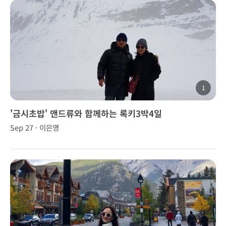
1
'금시초밥' 앤드류와 함께하는 록키3박4일
Sep 27 · 이은영