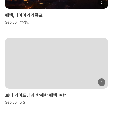
1
퀘백,나이야가라폭포
Sep 30 · 박경민
1
브니 가이드님과 함꼐한 퀘벡 여행
Sep 30 · S S