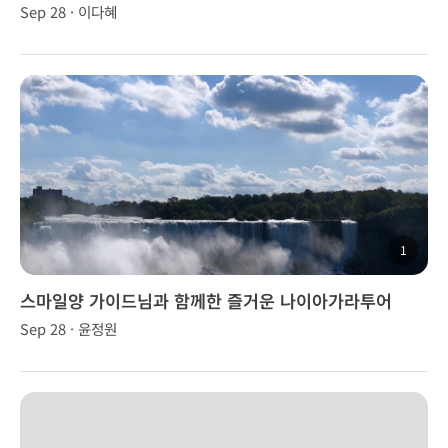
지
Sep 28 · 이다혜
1
스마일양 가이드님과 함께한 즐거운 나이아가라투어
Sep 28 · 윤정원