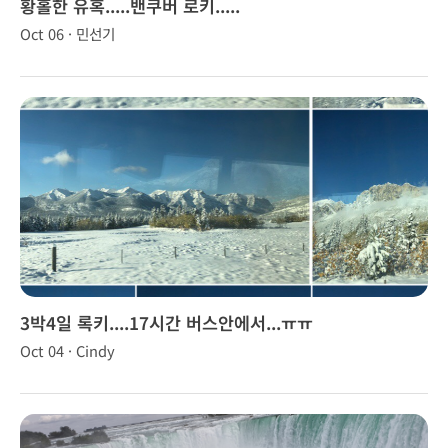
황홀한 유혹.....밴쿠버 로키.....
Oct 06 · 민선기
3박4일 록키....17시간 버스안에서...ㅠㅠ
Oct 04 · Cindy