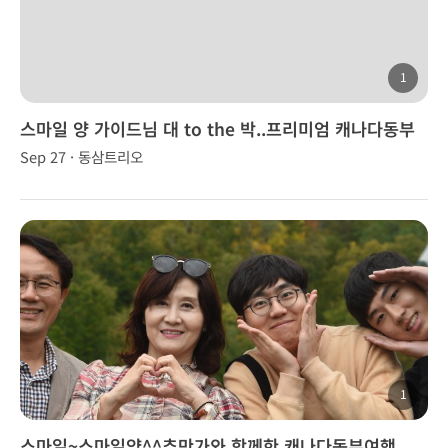
1
스마일 양 가이드님 대 to the 박..프리미엄 캐나다동부
(2박3일)
Sep 27 · 동삼트리오
1
스마일~스마일양^^추만가와 함께한 캐나다동부여행