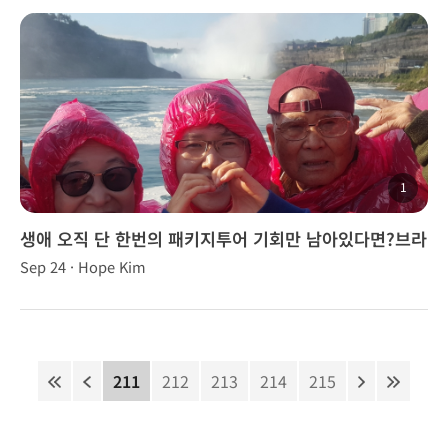
1
생애 오직 단 한번의 패키지투어 기회만 남아있다면?브라
이언, 브니장군님과 함께!
Sep 24 · Hope Kim
211
212
213
214
215