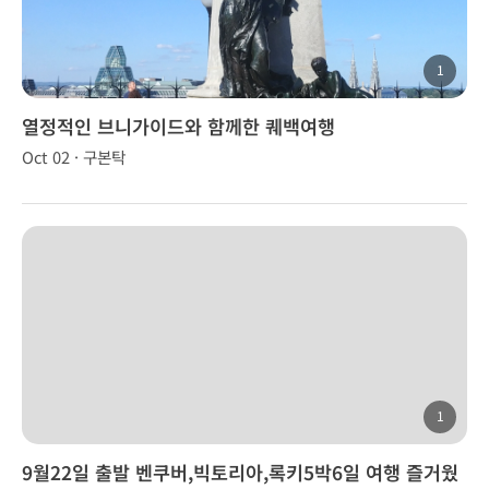
1
열정적인 브니가이드와 함께한 퀘백여행
Oct 02 · 구본탁
1
9월22일 출발 벤쿠버,빅토리아,록키5박6일 여행 즐거웠