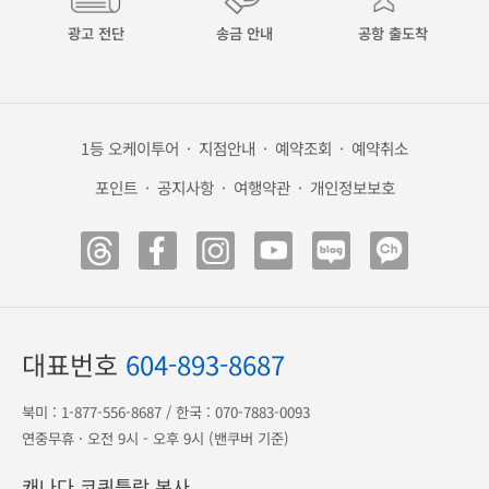
광고 전단
송금 안내
공항 출도착
1등 오케이투어
·
지점안내
·
예약조회
·
예약취소
포인트
·
공지사항
·
여행약관
·
개인정보보호
대표번호
604-893-8687
북미 :
1-877-556-8687
/ 한국 :
070-7883-0093
연중무휴 · 오전 9시 - 오후 9시 (밴쿠버 기준)
캐나다 코퀴틀람 본사