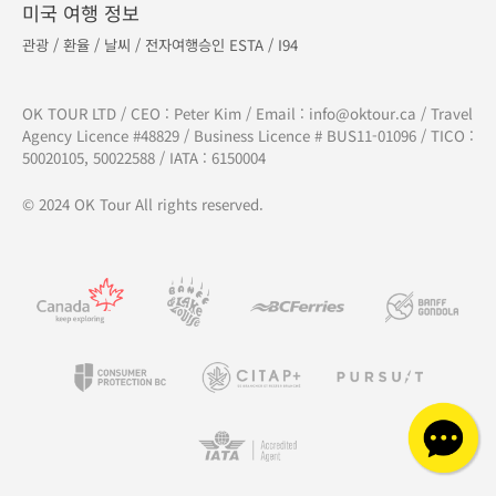
미국 여행 정보
관광
/
환율
/
날씨
/
전자여행승인 ESTA
/
I94
OK TOUR LTD / CEO : Peter Kim / Email :
info@oktour.ca
/ Travel
Agency Licence #48829 / Business Licence # BUS11-01096 / TICO :
50020105, 50022588 / IATA : 6150004
© 2024 OK Tour All rights reserved.