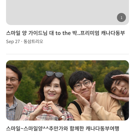
1
스마일 양 가이드님 대 to the 박..프리미엄 캐나다동부
(2박3일)
Sep 27 · 동삼트리오
1
스마일~스마일양^^추만가와 함께한 캐나다동부여행