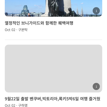
1
열정적인 브니가이드와 함께한 퀘백여행
Oct 02 · 구본탁
1
9월22일 출발 벤쿠버,빅토리아,록키5박6일 여행 즐거웠
습니다!
Oct 02 · 구하영