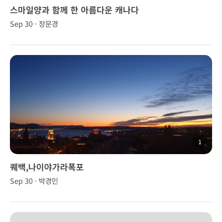
스마일양과 함께 한 아름다운 캐나다
Sep 30 · 장문경
1
퀘백,나이야가라폭포
Sep 30 · 박경민