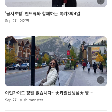
1
'금시초밥' 앤드류와 함께하는 록키3박4일
Sep 27 · 이은영
1
이런가이드 정말 없습니다~ ★카일선생님★ 짱 ~
Sep 27 · sushimonster