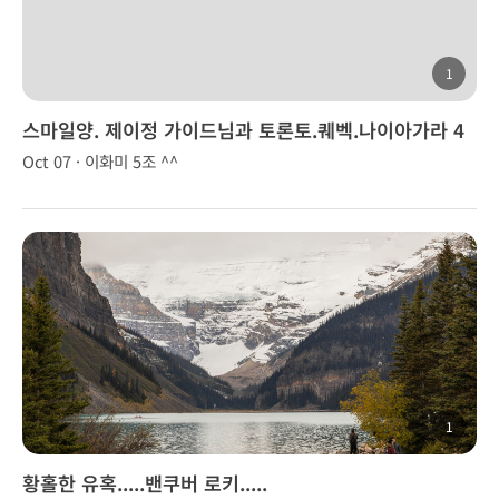
1
스마일양. 제이정 가이드님과 토론토.퀘벡.나이아가라 4
박 5일
Oct 07 · 이화미 5조 ^^
1
황홀한 유혹.....밴쿠버 로키.....