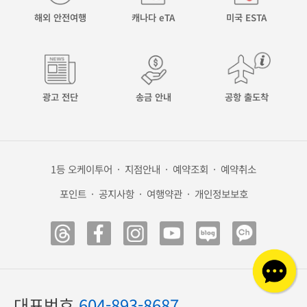
해외 안전여행
캐나다 eTA
미국 ESTA
광고 전단
송금 안내
공항 출도착
1등 오케이투어
·
지점안내
·
예약조회
·
예약취소
포인트
·
공지사항
·
여행약관
·
개인정보보호
대표번호
604-893-8687