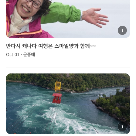
1
반다시 캐나다 여행은 스마일양과 함께~~
Oct 01 · 윤종애
1