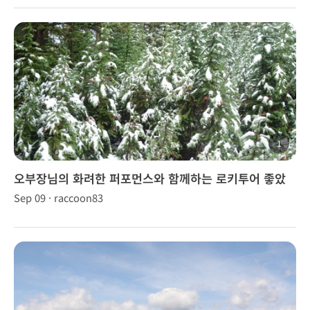
1
오부장님의 화려한 퍼포먼스와 함께하는 로키투어 좋았
어요!
Sep 09 · raccoon83