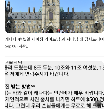
1
캐나다 4박5일 제이정 가이드님 과 지나님 께 감사드리며
(8/27-9/1/18)
Sep 06 · 하주연
1