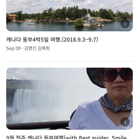
1
캐나다 동부4박5일 여행.(2018.9.3~9.7)
Sep 09 · 김명신 김복희
1
9월 첫주 캐나다 동부여행(with Best guider, Smile