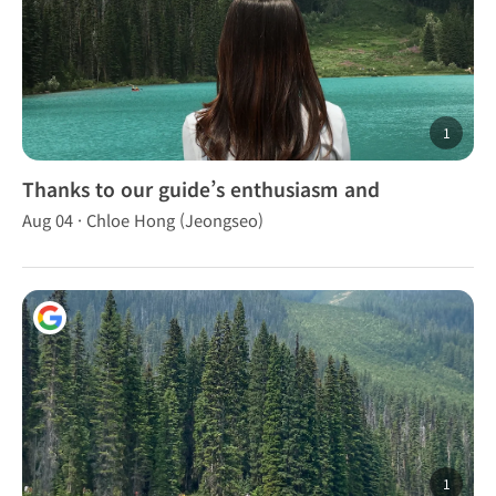
1
Thanks to our guide’s enthusiasm and
dedication.
Aug 04 · Chloe Hong (Jeongseo)
1