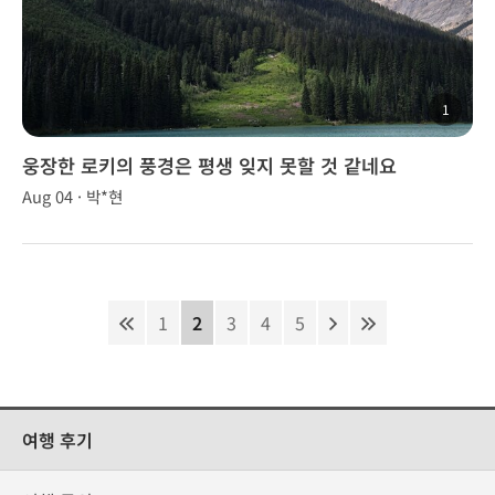
1
웅장한 로키의 풍경은 평생 잊지 못할 것 같네요
Aug 04 · 박*현
1
2
3
4
5
여행 후기