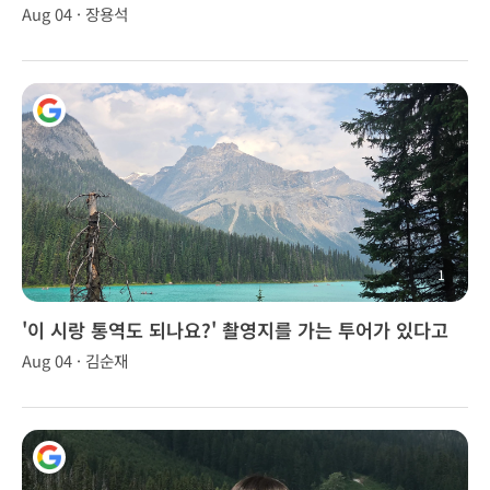
Aug 04 · 장용석
1
'이 시랑 통역도 되나요?' 촬영지를 가는 투어가 있다고
해서 신청
Aug 04 · 김순재