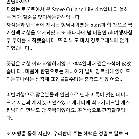
안녕하세요
저의는 토론토에서 온 Steve Cui and Lily kim입니 다.올해
는 제가 칠순을 맞이하는한해입니다
자식들과 벤쿠버에 계시는 형님내외분들 plan과 협 찬으로 룩
키산맥 여행을 오게되였고 또 캐나다에 넘 버원인 ok여행사함
투 투어를 시작했습니다. 또 좌석 도 마치 경로우대석에 앉게
되였습니다..
뜻깊은 여행 이라 사양하지않고 3박4일내내 같은좌석에 앉았
습니 다.. 마음에 한편으로는 제나이가 벌써 경로석에 앉아 도
되는구나하는 생각에 표현을할수없는 충격도 받았 어요..
이번여행으로 많은분들과 인연으로 만나고 특이 멋진 데이비
드 기사님과 재치있고 썬스있고 캐나다에 최고가이드님 캐스
린님과의 만남도 참 축복이였어요..추억속으로 간직할것입니
다..
또 여행읉 통해 자연이 우리한테 주는 혜택은 정말로 말로 표