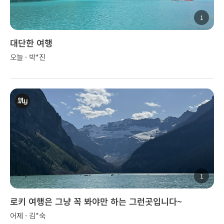
1
대단한 여행
오늘 · 박*진
1
로키 여행은 그냥 꼭 봐야만 하는 그런곳입니다~
어제 · 김*숙