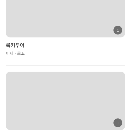
1
록키투어
어제 · 로꼬
1