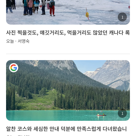
1
사진 찍을것도, 얘깃거리도, 먹을거리도 많았던 캐나다 록
키 투어..
오늘 · 서영숙
1
알찬 코스와 세심한 안내 덕분에 만족스럽게 다녀왔습니