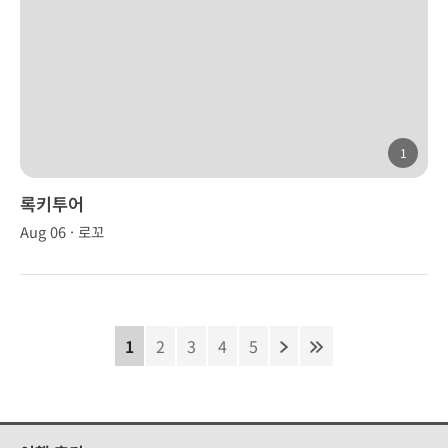
1
록키투어
Aug 06 · 로꼬
1
2
3
4
5