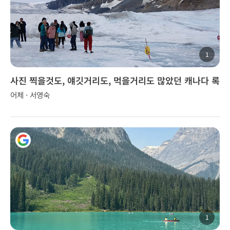
1
사진 찍을것도, 얘깃거리도, 먹을거리도 많았던 캐나다 록
키 투어..
어제 · 서영숙
1