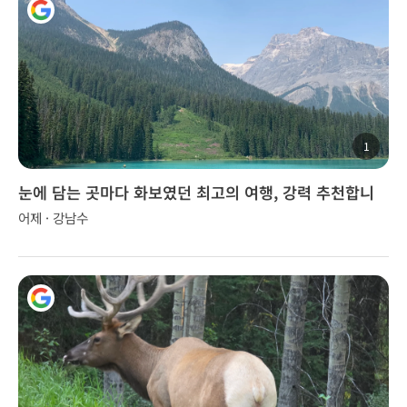
1
눈에 담는 곳마다 화보였던 최고의 여행, 강력 추천합니
다!
어제 · 강남수