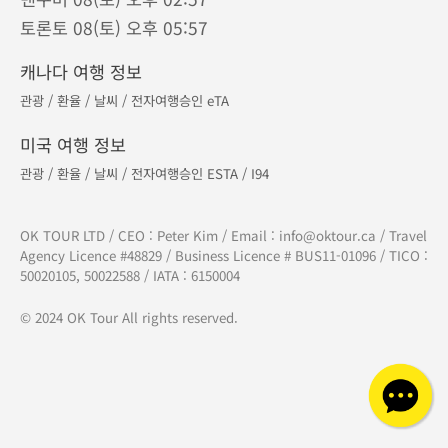
610 - 329 North Rd, Coquitlam, BC V3K 3V8
캐나다 토론토 지점
Tel :
905-882-8687
275 - 7181 Yonge St, Thornhill, ON L3T 0C7
캐나다 캘거리 지사
Tel :
1-877-556-8687
현재시간 · 서울 09(일) 오전 06:57
밴쿠버 08(토) 오후 02:57
토론토 08(토) 오후 05:57
캐나다 여행 정보
관광
/
환율
/
날씨
/
전자여행승인 eTA
미국 여행 정보