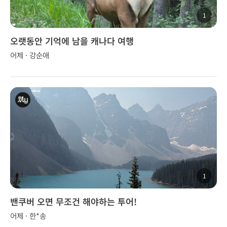
1
오랫동안 기억에 남을 캐나다 여행
어제 · 강순애
1
밴쿠버 오면 무조건 해야하는 투어!
어제 · 한*송