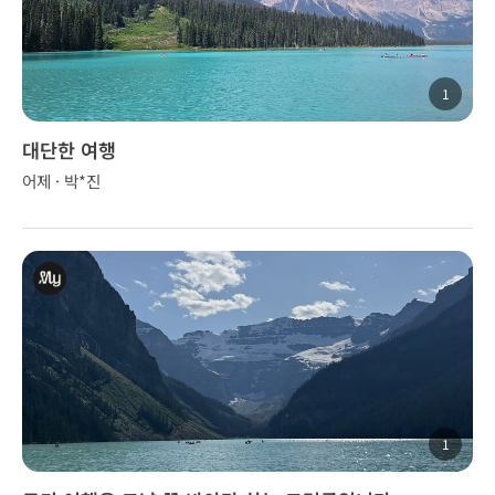
1
대단한 여행
어제 · 박*진
1