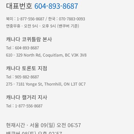
1등 오케이투어
·
지점안내
·
예약조회
·
예약취소
포인트
·
공지사항
·
여행약관
·
개인정보보호
대표번호
604-893-8687
북미 :
1-877-556-8687
/ 한국 :
070-7883-0093
연중무휴 · 오전 9시 - 오후 9시 (밴쿠버 기준)
캐나다 코퀴틀람 본사
Tel :
604-893-8687