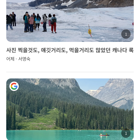
1
사진 찍을것도, 얘깃거리도, 먹을거리도 많았던 캐나다 록
키 투어..
어제 · 서영숙
1