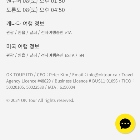
610 - 329 North Rd, Coquitlam, BC V3K 3V8
캐나다 토론토 지점
Tel :
905-882-8687
275 - 7181 Yonge St, Thornhill, ON L3T 0C7
캐나다 캘거리 지사
Tel :
1-877-556-8687
현재시간 · 서울 09(일) 오전 05:50
밴쿠버 08(토) 오후 01:50
토론토 08(토) 오후 04:50
캐나다 여행 정보
관광
/
환율
/
날씨
/
전자여행승인 eTA
미국 여행 정보