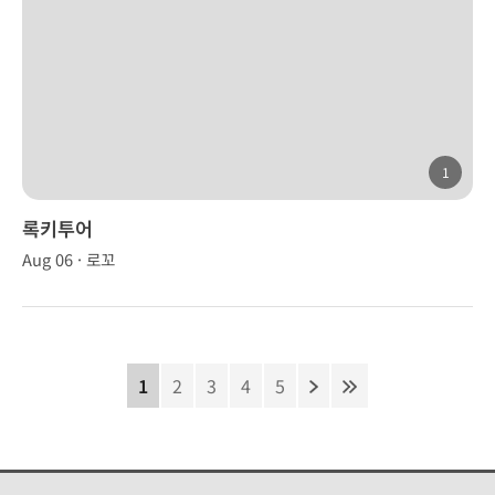
1
록키투어
Aug 06 · 로꼬
1
2
3
4
5