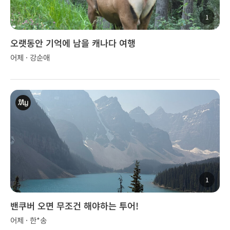
1
오랫동안 기억에 남을 캐나다 여행
어제 · 강순애
1
밴쿠버 오면 무조건 해야하는 투어!
어제 · 한*송