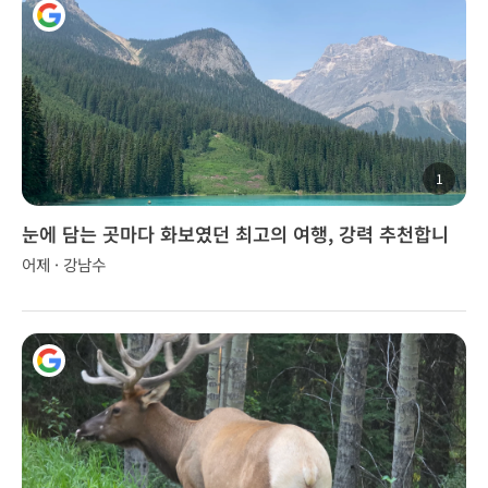
1
눈에 담는 곳마다 화보였던 최고의 여행, 강력 추천합니
다!
어제 · 강남수