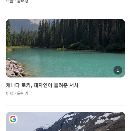
오늘 · 윤태경
1
캐나다 로키, 대자연이 들려준 서사
어제 · 윤인기