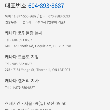
1등 오케이투어
·
지점안내
·
예약조회
·
예약취소
포인트
·
공지사항
·
여행약관
·
개인정보보호
대표번호
604-893-8687
북미 :
1-877-556-8687
/ 한국 :
070-7883-0093
연중무휴 · 오전 9시 - 오후 9시 (밴쿠버 기준)
캐나다 코퀴틀람 본사
Tel :
604-893-8687