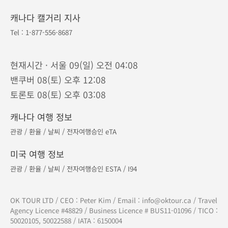
대표번호
604-893-8687
북미 :
1-877-556-8687
/ 한국 :
070-7883-0093
연중무휴 · 오전 9시 - 오후 9시 (밴쿠버 기준)
캐나다 코퀴틀람 본사
Tel :
604-893-8687
610 - 329 North Rd, Coquitlam, BC V3K 3V8
캐나다 토론토 지점
Tel :
905-882-8687
275 - 7181 Yonge St, Thornhill, ON L3T 0C7
캐나다 캘거리 지사
Tel :
1-877-556-8687
현재시간 · 서울 09(일) 오전 04:08
밴쿠버 08(토) 오후 12:08