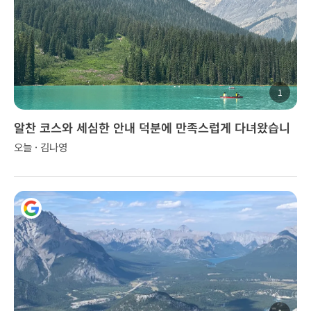
1
알찬 코스와 세심한 안내 덕분에 만족스럽게 다녀왔습니
다.
오늘 · 김나영