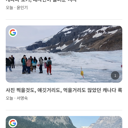
오늘 · 윤인기
1
사진 찍을것도, 얘깃거리도, 먹을거리도 많았던 캐나다 록
키 투어..
오늘 · 서영숙