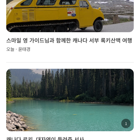
스마일 영 가이드님과 함께한 캐나다 서부 록키산맥 여행
오늘 · 윤태경
1
캐나다 로키, 대자연이 들려준 서사