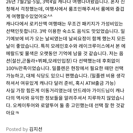
26년 7월2일-5일, 3박4일 캐나다 여행다녀왔습니다. 혼자 신
청해서 걱정했는데, 여행사에서 룸조인해주셔서 룸메와 즐겁
게 여행할수있었어요^^
캐나다에서 로키산맥 여행때는 무조건 패키지가 가성비있는
선택인듯합니다. 3박 이용한 숙소도 음식도 맛있었습니다. 일
기예보에 비가 오는 날씨였는데 날씨요정이 함께 했는지 모든
날이 좋았습니다. 특히 모레인호수와 레이크루이스에서 본 에
메랄드빛 물색은 오랫동안 기억에 남을 것 같습니다. 저는 옵
션(설산,곤돌라+뷔페,모레인입장) 다 선택했는데 후회없이
100%만족이었습니다. 밀플렌은 현장에서 필요한 때만 선택
가능하고, 대체 식당도 있으니 편했습니다. (밀플렌 비용 생각
하셔서 여유있게 캐나다 달러 준비, 혹시 ATM출금 가능)
사실 가장 힘든게 이동거리였는데 안드레아 가이드님이 캐나
다의 역사와 유익한 정보들을 알려주셔서 지루하지 않았습니
다. 오케이투어와 로얄투어 둘 중 고민했는데 선택 잘 한 것같
아요ㅋ
Posted by
김지선