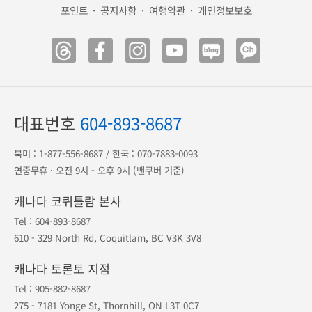
해외 안전여행
캐나다 eTA
미국 ESTA
광고 전단
송금 안내
공항 출도착
1등 오케이투어
·
지점안내
·
예약조회
·
예약취소
포인트
·
공지사항
·
여행약관
·
개인정보보호