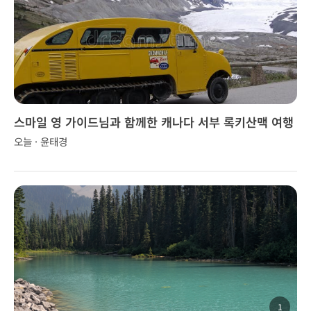
스마일 영 가이드님과 함께한 캐나다 서부 록키산맥 여행
오늘 · 윤태경
1