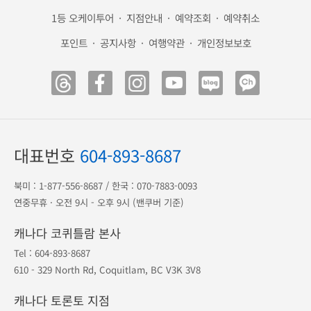
해외 안전여행
캐나다 eTA
미국 ESTA
광고 전단
송금 안내
공항 출도착
1등 오케이투어
·
지점안내
·
예약조회
·
예약취소
포인트
·
공지사항
·
여행약관
·
개인정보보호