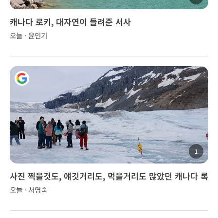
캐나다 로키, 대자연이 들려준 서사
오늘 · 윤인기
1
사진 찍을것도, 얘깃거리도, 먹을거리도 많았던 캐나다 록
키 투어..
오늘 · 서영숙