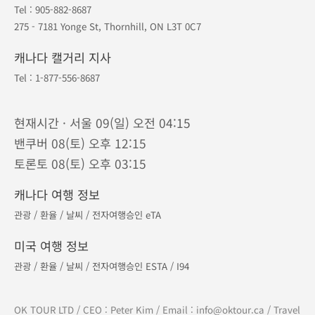
대표번호
604-893-8687
북미 :
1-877-556-8687
/ 한국 :
070-7883-0093
연중무휴 · 오전 9시 - 오후 9시 (밴쿠버 기준)
캐나다 코퀴틀람 본사
Tel :
604-893-8687
610 - 329 North Rd, Coquitlam, BC V3K 3V8
캐나다 토론토 지점
Tel :
905-882-8687
275 - 7181 Yonge St, Thornhill, ON L3T 0C7
캐나다 캘거리 지사
Tel :
1-877-556-8687