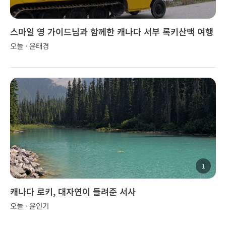
스마일 영 가이드님과 함께한 캐나다 서부 록키산맥 여행
오늘 · 윤태경
1
캐나다 로키, 대자연이 들려준 서사
오늘 · 윤인기