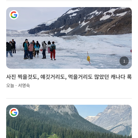
1
사진 찍을것도, 얘깃거리도, 먹을거리도 많았던 캐나다 록
키 투어..
오늘 · 서영숙