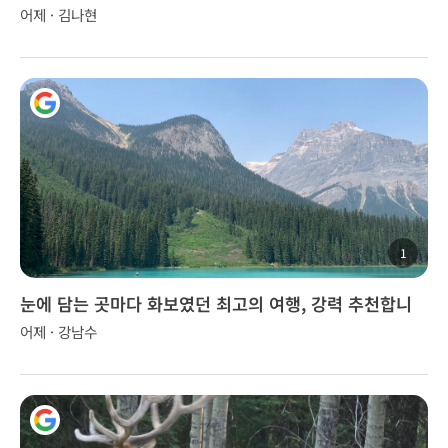
어제 · 김나현
1
눈에 담는 곳마다 화보였던 최고의 여행, 강력 추천합니
다!
어제 · 강남수