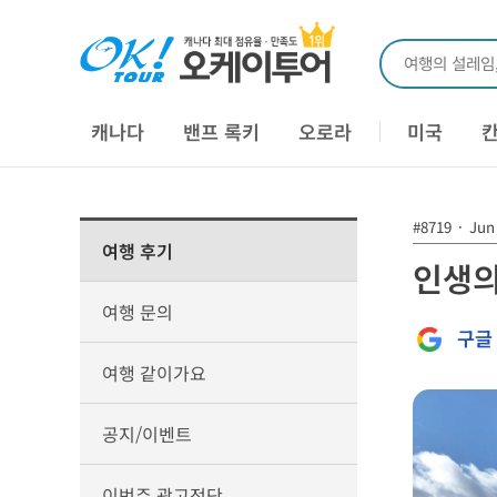
여행의 설레임
캐나다
밴프 록키
오로라
미국
#8719
·
Jun 
여행 후기
인생의
여행 문의
구글
여행 같이가요
공지/이벤트
이번주 광고전단