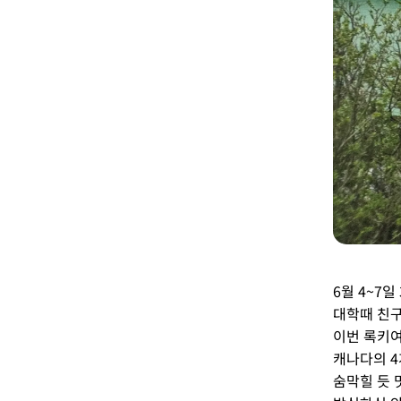
6월 4~7일
대학때 친구
이번 록키
캐나다의 4
숨막힐 듯 