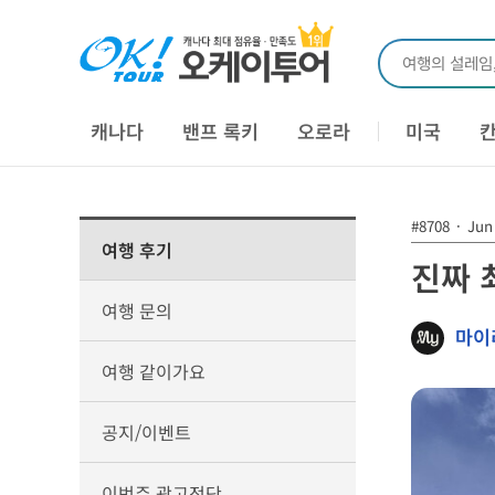
여행의 설레임
캐나다
밴프 록키
오로라
미국
#8708
·
Jun 
여행 후기
진짜 
여행 문의
마이
여행 같이가요
공지/이벤트
이번주 광고전단