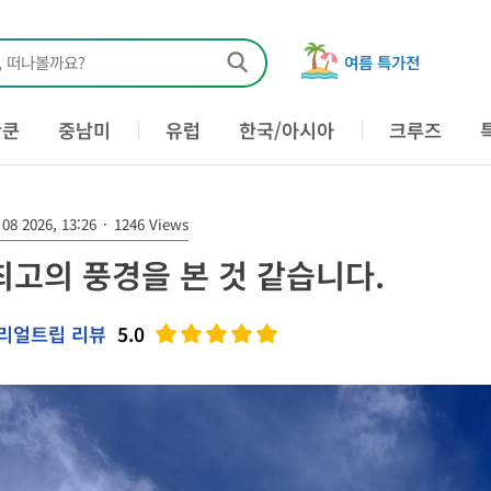
, 떠나볼까요?
여름 특가전
칸쿤
중남미
유럽
한국/아시아
크루즈
08 2026, 13:26
·
1246 Views
최고의 풍경을 본 것 같습니다.
리얼트립 리뷰
5.0