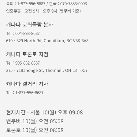
1등 오케이투어
·
지점안내
·
예약조회
·
예약취소
포인트
·
공지사항
·
여행약관
·
개인정보보호
대표번호
604-893-8687
북미 :
1-877-556-8687
/ 한국 :
070-7883-0093
연중무휴 · 오전 9시 - 오후 9시 (밴쿠버 기준)
캐나다 코퀴틀람 본사
Tel :
604-893-8687
610 - 329 North Rd, Coquitlam, BC V3K 3V8