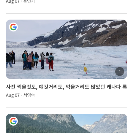
Aug 07 · 윤인기
1
사진 찍을것도, 얘깃거리도, 먹을거리도 많았던 캐나다 록
키 투어..
Aug 07 · 서영숙